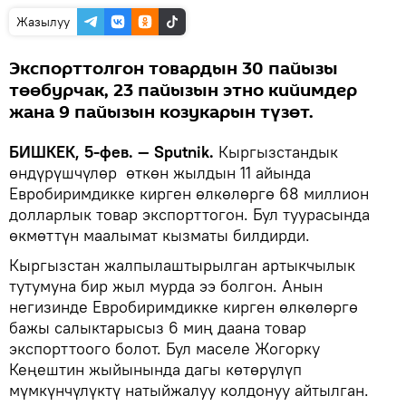
Жазылуу
Экспорттолгон товардын 30 пайызы
төөбурчак, 23 пайызын этно кийимдер
жана 9 пайызын козукарын түзөт.
БИШКЕК, 5-фев. — Sputnik.
Кыргызстандык
өндүрүшчүлөр өткөн жылдын 11 айында
Евробиримдикке кирген өлкөлөргө 68 миллион
долларлык товар экспорттогон. Бул туурасында
өкмөттүн маалымат кызматы билдирди.
Кыргызстан жалпылаштырылган артыкчылык
тутумуна бир жыл мурда ээ болгон. Анын
негизинде Евробиримдикке кирген өлкөлөргө
бажы салыктарысыз 6 миң даана товар
экспорттоого болот. Бул маселе Жогорку
Кеңештин жыйынында дагы көтөрүлүп
мүмкүнчүлүктү натыйжалуу колдонуу айтылган.