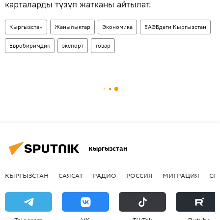
карталарды түзүп жатканы айтылат.
Кыргызстан
Жаңылыктар
Экономика
ЕАЭБдеги Кыргызстан
Евробиримдик
экспорт
товар
Кыргызстан
КЫРГЫЗСТАН
САЯСАТ
РАДИО
РОССИЯ
МИГРАЦИЯ
СП