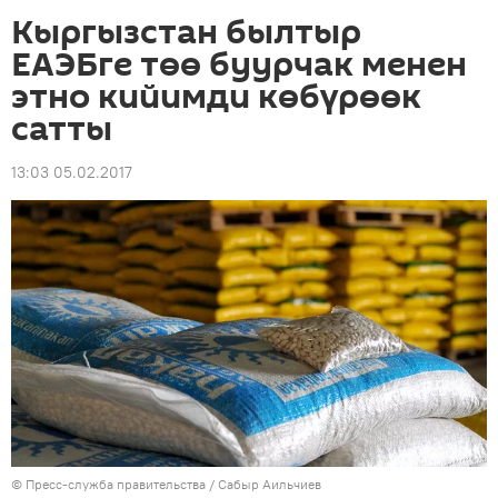
Кыргызстан былтыр
ЕАЭБге төө буурчак менен
этно кийимди көбүрөөк
сатты
13:03 05.02.2017
©
Пресс-служба правительства / Сабыр Аильчиев