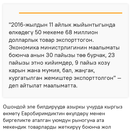
"2016-жылдын 11 айлык жыйынтыгында
өлкөдөгү 50 мекеме 68 миллион
долларлык товар экспорттогон.
Экономика министрлигинин маалыматы
боюнча анын 30 пайызы төө бурчак, 23
пайызы этно кийимдер, 9 пайыз козу
карын жана мумия, бал, жаңгак,
кургатылган жемиштер экспорттолгон" —
деп айтылат маалыматта.
Ошондой эле билдирүүдө азыркы учурда кыргыз
өкмөтү Евробиримдиктин өкүлдөрү менен
биргеликте аталган уюмдун рыногуна ата
мекендик товарларды жеткирүү боюнча жол