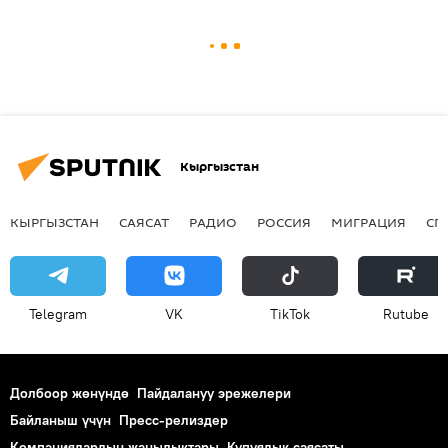
Кыргызстан
КЫРГЫЗСТАН
САЯСАТ
РАДИО
РОССИЯ
МИГРАЦИЯ
СП
Telegram
VK
ТikТоk
Rutube
Долбоор жөнүндө
Пайдалануу эрежелери
Байланыш үчүн
Пресс-релиздер
Компаниялардын жаңылыктары
Купуялык саясаты