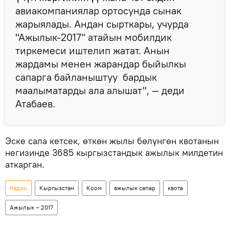
авиакомпаниялар ортосунда сынак
жарыялады. Андан сырткары, учурда
"Ажылык-2017" атайын мобилдик
тиркемеси иштелип жатат. Анын
жардамы менен жарандар быйылкы
сапарга байланыштуу бардык
маалыматарды ала алышат", — деди
Атабаев.
Эске сала кетсек, өткөн жылы бөлүнгөн квотанын
негизинде 3685 кыргызстандык ажылык милдетин
аткарган.
Радио
Кыргызстан
Коом
ажылык сапар
квота
Ажылык – 2017