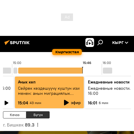
КЫРГ
Кыргызстан
15:00
15:46
16:00
Ачык кеп
Ежедневные новости
15:00
Сейрек кездешүүчү куштун изи
Ежедневные новости. 
менен: анын миграциялык
16:00
жолу эмнеден кабар берет?
эфир
15:04
16:01
43 мин
6 мин
Кечээ
Бүгүн
г. Бишкек
89.3