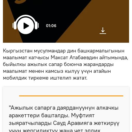
01:06
Кыргызстан мусулмандар дин башкармалыгынын
маалымат катчысы Максат Атабаевдин айтымында,
быйылкы ажылык сапар боюнча жарандарды
маалымат менен камсыз кылуу үчүн атайын
мобилдик тиркеме иштелип жатат.
"Ажылык сапарга даярдануунун алкачкы
аракеттери башталды. Муфтият
зыяратчыларды Сауд Аравияга жеткирүү
үчүн жергиликтүү жана чет элдик