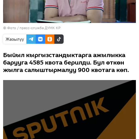
© Фото / пресс-служба ДУМК КР
Жазылуу
Быйыл кыргызстандыктарга ажылыкка
барууга 4585 квота берилди. Бул өткөн
жылга салыштырмалуу 900 квотага көп.