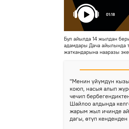
01:18
Бул айылда 14 жылдан бер
адамдары Дача айылында 
жаткандарына нааразы эке
"Менин үйүмдүн кызыл
коюп, насыя алып жү
чечип бербегендиктен
Шайлоо алдында келг
жарым жыл ичинде ай
дагы, өтүп кенденден 