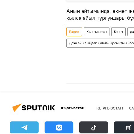
Анын айтымында, өкмөт ж
кылса айыл тургундары бу
Радио
Кыргызстан
Коом
да
Дача айылындагы авиакырсыктын кес
Кыргызстан
КЫРГЫЗСТАН
СА