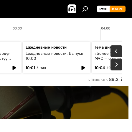
РУС
КЫРГ
03:00
04:00
Ежедневные новости
Тема дня
өрдүн
Ежедневные новости. Выпуск
«Более 1200 сёл в 
отуу
10:00
МЧС — о климате, 
системе оповещен
10:01
10:04
3 мин
49 мин
населения
г. Бишкек
89.3