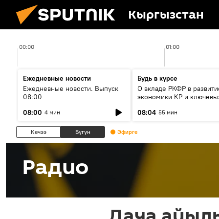
Кыргызстан
00:00
01:00
Ежедневные новости
Будь в курсе
Ежедневные новости. Выпуск
О вкладе РКФР в развити
08:00
экономики КР и ключевы
секторах до 2030 года
08:00
08:04
4 мин
55 мин
Кечээ
Бүгүн
Эфирге
Радио
Дача айыл