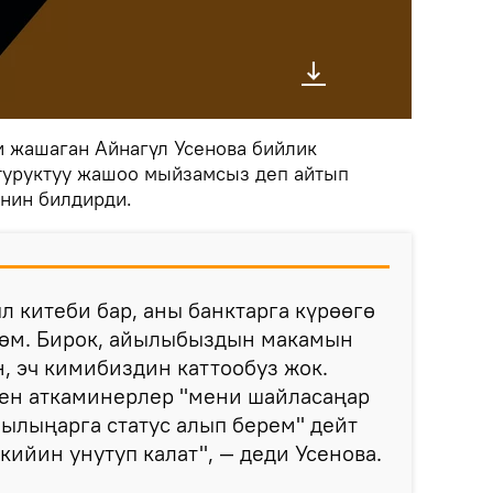
и жашаган Айнагүл Усенова бийлик
туруктуу жашоо мыйзамсыз деп айтып
нин билдирди.
 китеби бар, аны банктарга күрөөгө
рөм. Бирок, айылыбыздын макамын
, эч кимибиздин каттообуз жок.
ен аткаминерлер "мени шайласаңар
ылыңарга статус алып берем" дейт
кийин унутуп калат", — деди Усенова.