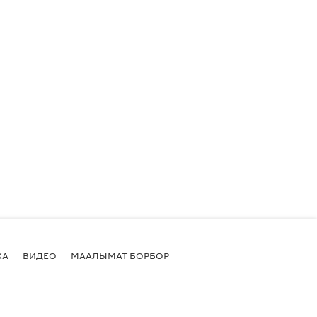
КА
ВИДЕО
МААЛЫМАТ БОРБОР