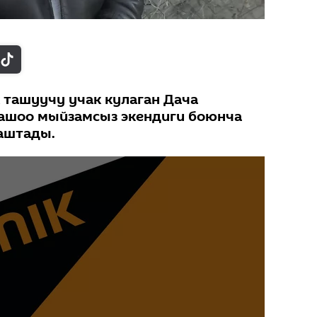
 ташуучу учак кулаган Дача
ашоо мыйзамсыз экендиги боюнча
аштады.