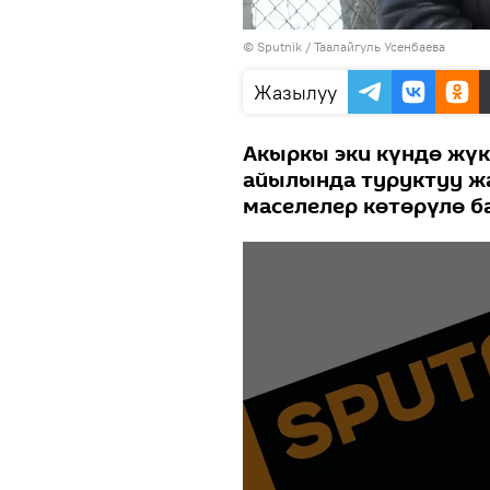
©
Sputnik
/ Таалайгуль Усенбаева
Жазылуу
Акыркы эки күндө жүк
айылында туруктуу ж
маселелер көтөрүлө б