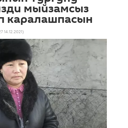
изди мыйзамсыз
п каралашпасын
27 14.12.2021
)