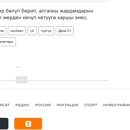
ер бөлүп берип, алгачкы жардамдарын
л жерден көчүп кетүүгө каршы эмес.
ча
мыйзам
үй
тургун
Дача СУ
епеттери
ЯСАТ
РАДИО
РОССИЯ
МИГРАЦИЯ
СПОРТ
ИНФОГРАФИ