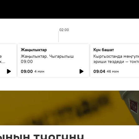
02:00
Жаңылыктар
Күн башат
е
Жаңылыктар. Чыгарылыш
Кыргызстанда мөңгүл
х
09:00
эриши тездеди — токт
мүмкүн эмеспи?
09:00
09:04
4 мин
46 мин
ынын тургуну