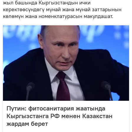
жыл башында Кыргызстандын ички
керектөөсүндөгү мунай жана мунай заттарынын
көлөмүн жана номенклатурасын макулдашат.
Путин: фитосанитария жаатында
Кыргызстанга РФ менен Казакстан
жардам берет