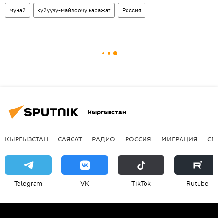
мунай
күйүүчү-майлоочу каражат
Россия
Кыргызстан
КЫРГЫЗСТАН
САЯСАТ
РАДИО
РОССИЯ
МИГРАЦИЯ
СП
Telegram
VK
ТikТоk
Rutube