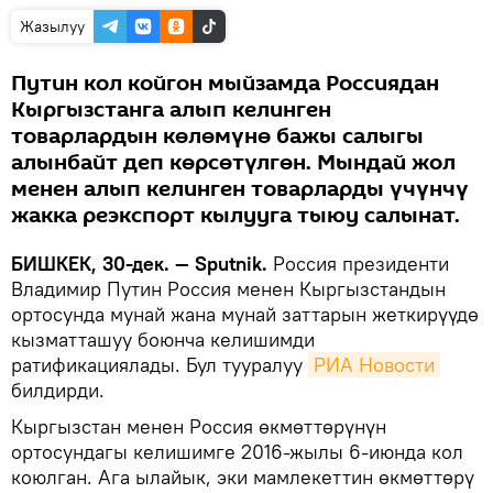
Жазылуу
Путин кол койгон мыйзамда Россиядан
Кыргызстанга алып келинген
товарлардын көлөмүнө бажы салыгы
алынбайт деп көрсөтүлгөн. Мындай жол
менен алып келинген товарларды үчүнчү
жакка реэкспорт кылууга тыюу салынат.
БИШКЕК, 30-дек. — Sputnik.
Россия президенти
Владимир Путин Россия менен Кыргызстандын
ортосунда мунай жана мунай заттарын жеткирүүдө
кызматташуу боюнча келишимди
ратификациялады. Бул тууралуу
РИА Новости
билдирди.
Кыргызстан менен Россия өкмөттөрүнүн
ортосундагы келишимге 2016-жылы 6-июнда кол
коюлган. Ага ылайык, эки мамлекеттин өкмөттөрү