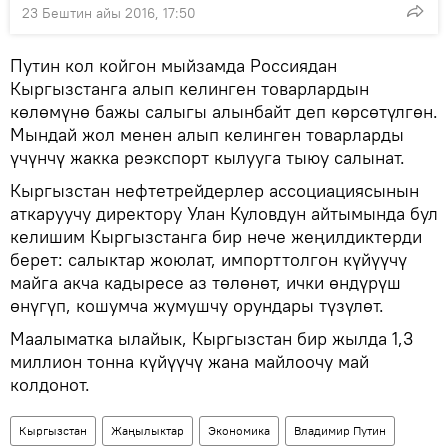
23 Бештин айы 2016, 17:50
Путин кол койгон мыйзамда Россиядан
Кыргызстанга алып келинген товарлардын
көлөмүнө бажы салыгы алынбайт деп көрсөтүлгөн.
Мындай жол менен алып келинген товарларды
үчүнчү жакка реэкспорт кылууга тыюу салынат.
Кыргызстан нефтетрейдерлер ассоциациясынын
аткаруучу директору Улан Куловдун айтымында бул
келишим Кыргызстанга бир нече жеңилдиктерди
берет: салыктар жоюлат, импорттолгон күйүүчү
майга акча кадыресе аз төлөнөт, ички өндүрүш
өнүгүп, кошумча жумушчу орундары түзүлөт.
Маалыматка ылайык, Кыргызстан бир жылда 1,3
миллион тонна күйүүчү жана майлоочу май
колдонот.
Кыргызстан
Жаңылыктар
Экономика
Владимир Путин