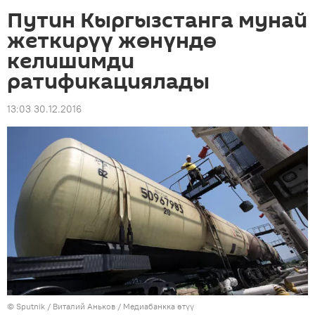
Путин Кыргызстанга мунай
жеткирүү жөнүндө
келишимди
ратификациялады
13:03 30.12.2016
©
Sputnik
/ Виталий Аньков
/
Медиабанкка өтүү