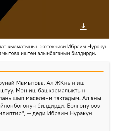
ат кызматынын жетекчиси Ибраим Нуракун
Мамытова иштен алынбаганын билдирди.
Орунай Мамытова. Ал ЖКнын иш
штуу. Мен иш башкармалыктын
ланышып маселени тактадым. Ал аны
ойлонбогонун билдирди. Болгону ооз
рилиптир", — деди Ибраим Нуракун