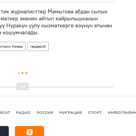
ттик журналисттер Мамытова абдан сылык
зматкер экенин айтып кайрылышканын
уу Нуракун уулу кызматкерге өзүнүн атынан
н кошумчалады.
огорку Кеңеш
гардероб
ЯСАТ
РАДИО
РОССИЯ
МИГРАЦИЯ
СПОРТ
ИНФОГРАФИ