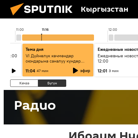
Кыргызстан
11:00
11:16
12:00
Тема дня
Ежедневные новос
ыш 11:00
VI Дүйнөлүк көчмөндөр
Ежедневные новост
оюндарына саналуу күндөр
12:00
калды: даярдык иштери кайсы
эфир
11:04
12:01
47 мин
3 мин
этапка жетти?
Кечээ
Бүгүн
Радио
Ибраим Ну