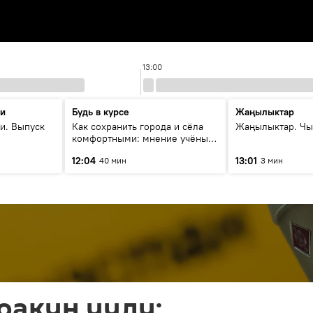
13:00
ти
Будь в курсе
Жаңылыктар
и. Выпуск
Как сохранить города и сёла
Жаңылыктар. Чы
комфортными: мнение учёных
Евразии
12:04
13:01
40 мин
3 мин
ракун уулу: