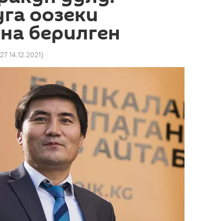
га оозеки
ана берилген
:27 14.12.2021
)