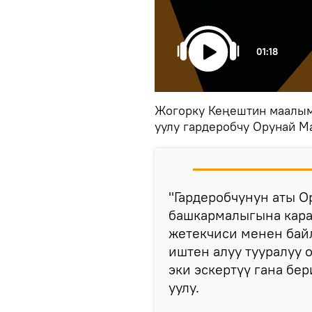
01:18
Жогорку Кеңештин маалым
уулу гардеробчу Орунай 
"Гардеробчунун аты 
башкармалыгына кара
жетекчиси менен бай
иштен алуу тууралуу 
эки эскертүү гана бе
уулу.