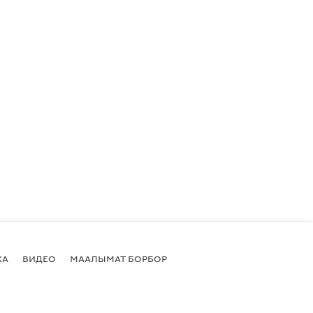
КА
ВИДЕО
МААЛЫМАТ БОРБОР