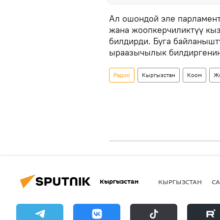
Ал ошондой эле парламен
жана жоопкерчиликтүү кы
билдирди. Буга байланышт
ыраазычылык билдиргени
Радио
Кыргызстан
Коом
Ж
Кыргызстан
КЫРГЫЗСТАН
СА