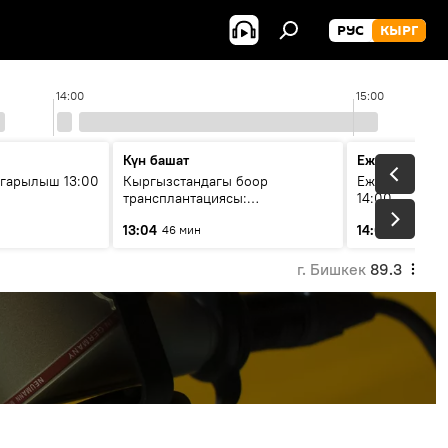
РУС
КЫРГ
14:00
15:00
Күн башат
Ежедневные 
гарылыш 13:00
Кыргызстандагы боор
Ежедневные н
трансплантациясы:
14:00
жетишкендиктер жана өнүгүү
13:04
14:01
46 мин
3 мин
келечеги
г. Бишкек
89.3