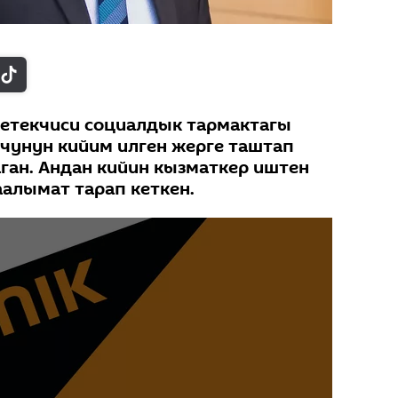
жетекчиси социалдык тармактагы
чунун кийим илген жерге таштап
ган. Андан кийин кызматкер иштен
алымат тарап кеткен.