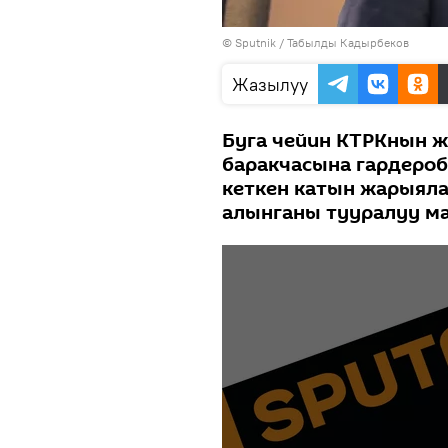
©
Sputnik / Табылды Кадырбеков
Жазылуу
Буга чейин КТРКнын 
баракчасына гардероб
кеткен катын жарыяла
алынганы тууралуу ма