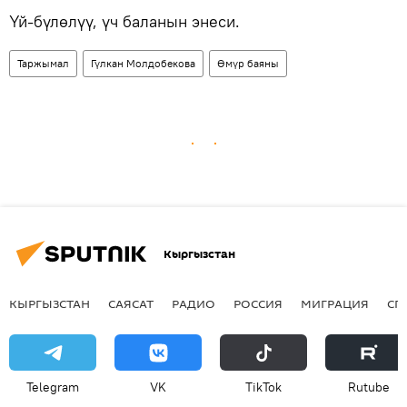
Үй-бүлөлүү, үч баланын энеси.
Таржымал
Гүлкан Молдобекова
Өмүр баяны
Кыргызстан
КЫРГЫЗСТАН
САЯСАТ
РАДИО
РОССИЯ
МИГРАЦИЯ
СП
Telegram
VK
ТikТоk
Rutube