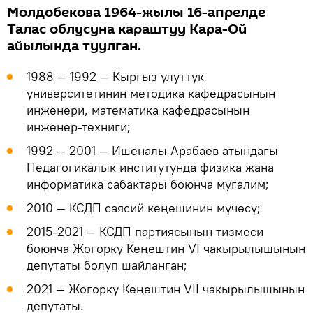
Молдобекова 1964-жылы 16-апрелде
Талас облусуна караштуу Кара-Ой
айылында туулган.
1988 — 1992 — Кыргыз улуттук
университетинин методика кафедрасынын
инженери, математика кафедрасынын
инженер-техниги;
1992 — 2001 — Ишеналы Арабаев атындагы
Педагогикалык институтунда физика жана
информатика сабактары боюнча мугалим;
2010 — КСДП саясий кеңешинин мүчөсү;
2015-2021 — КСДП партиясынын тизмеси
боюнча Жогорку Кеңештин VI чакырылышынын
депутаты болуп шайланган;
2021 — Жогорку Кеңештин VII чакырылышынын
депутаты.