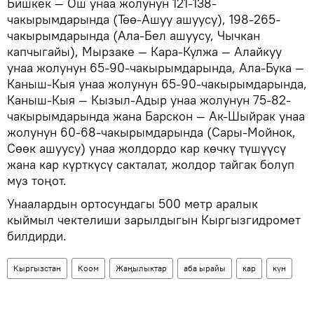
Бишкек — Ош унаа жолунун 121-138-
чакырымдарында (Төө-Ашуу ашуусу), 198-265-
чакырымдарында (Ала-Бел ашуусу, Чычкан
капчыгайы), Мырзаке — Кара-Кулжа — Алайкуу
унаа жолунун 65-90-чакырымдарында, Ала-Бука —
Каныш-Кыя унаа жолунун 65-90-чакырымдарында,
Каныш-Кыя — Кызыл-Адыр унаа жолунун 75-82-
чакырымдарында жана Барскон — Ак-Шыйрак унаа
жолунун 60-68-чакырымдарында (Сары-Мойнок,
Сөөк ашуусу) унаа жолдордо кар көчкү түшүүсү
жана кар күрткүсү сакталат, жолдор тайгак болуп
муз тоңот.
Унаалардын ортосундагы 500 метр аралык
кыймыл чектелиши зарылдыгын Кыргызгидромет
билдирди.
Кыргызстан
Коом
Жаңылыктар
аба ырайы
кар
күн