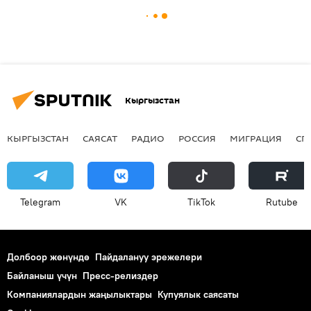
Кыргызстан
КЫРГЫЗСТАН
САЯСАТ
РАДИО
РОССИЯ
МИГРАЦИЯ
СП
Telegram
VK
ТikТоk
Rutube
Долбоор жөнүндө
Пайдалануу эрежелери
Байланыш үчүн
Пресс-релиздер
Компаниялардын жаңылыктары
Купуялык саясаты