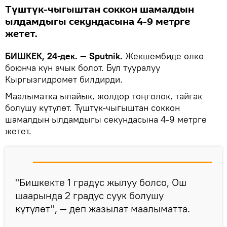
Түштүк-чыгыштан соккон шамалдын
ылдамдыгы секундасына 4-9 метрге
жетет.
БИШКЕК, 24-дек. — Sputnik.
Жекшембиде өлкө
боюнча күн ачык болот. Бул тууралуу
Кыргызгидромет билдирди.
Маалыматка ылайык, жолдор тоңголок, тайгак
болушу күтүлөт. Түштүк-чыгыштан соккон
шамалдын ылдамдыгы секундасына 4-9 метрге
жетет.
"Бишкекте 1 градус жылуу болсо, Ош
шаарында 2 градус суук болушу
күтүлөт", — деп жазылат маалыматта.