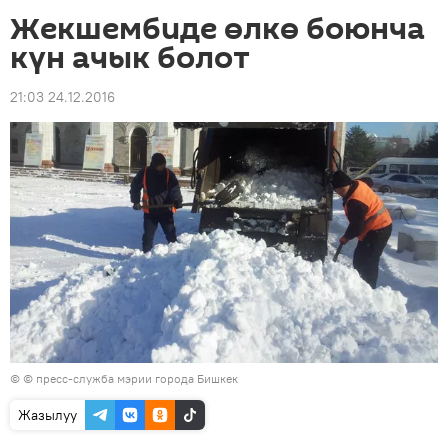
Жекшембиде өлкө боюнча
күн ачык болот
21:03 24.12.2016
© © пресс-служба мэрии города Бишкек
Жазылуу