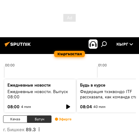
КЫРГ
Кыргызстан
00:00
01:00
Ежедневные новости
Будь в курсе
Ежедневные новости. Выпуск
Федерация тхэквондо ITF
08:00
рассказала, как команда ста
жертвой мошенников
08:00
08:04
4 мин
40 мин
Кечээ
Бүгүн
Эфирге
г. Бишкек
89.3