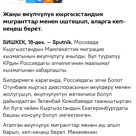
Жаңы өкүлчүлүк кыргызстандык
мигранттар менен иштешип, аларга кеп-
кеңеш берет.
БИШКЕК, 16-дек. — Sputnik.
Москвада
Кыргызстандын Мамлекеттик миграция
кызматынын өкүлчүлүгү ачылды. Бул тууралуу
КРдин Россиядагы элчилигинин маалымат
кызматынан кабарлашты.
Билдирмеге караганда, Россиядагы элчи Болот
Отунбаев кыргыз диаспорасынын өкүлдөрү менен
жолугушуп, өкүлчүлүктүн жетекчиси болуп
дайындалган Төлөнбай Кожобаевди тааныштырган.
Ал буга чейин Кыргызстандын Екатеринбургдагы
башкы консулу болуп эмгектенген.
Аталган өкүлчүлүк мигранттар менен иш алып
барып, кеп-кеңеш берет. Мекеменин