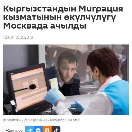
Кыргызстандын Миграция
кызматынын өкүлчүлүгү
Москвада ачылды
18:05 16.12.2016
©
Sputnik
/ Денис Гришкин
/
Медиабанкка өтүү
Жазылуу