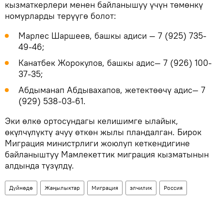
кызматкерлери менен байланышуу үчүн төмөнкү
номурларды терүүгө болот:
Марлес Шаршеев, башкы адиси — 7 (925) 735-
49-46;
Канатбек Жорокулов, башкы адис— 7 (926) 100-
37-35;
Абдыманап Абдывахапов, жетектөөчү адис— 7
(929) 538-03-61.
Эки өлкө ортосундагы келишимге ылайык,
өкүлчүлүктү ачуу өткөн жылы пландалган. Бирок
Миграция министрлиги жоюлуп кеткендигине
байланыштуу Мамлекеттик миграция кызматынын
алдында түзүлдү.
Дүйнөдө
Жаңылыктар
Миграция
элчилик
Россия