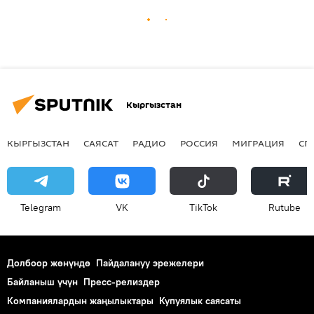
Кыргызстан
КЫРГЫЗСТАН
САЯСАТ
РАДИО
РОССИЯ
МИГРАЦИЯ
СП
Telegram
VK
ТikТоk
Rutube
Долбоор жөнүндө
Пайдалануу эрежелери
Байланыш үчүн
Пресс-релиздер
Компаниялардын жаңылыктары
Купуялык саясаты