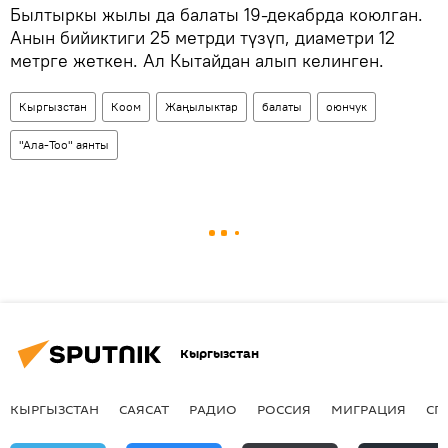
Былтыркы жылы да балаты 19-декабрда коюлган.
Анын бийиктиги 25 метрди түзүп, диаметри 12
метрге жеткен. Ал Кытайдан алып келинген.
Кыргызстан
Коом
Жаңылыктар
балаты
оюнчук
"Ала-Тоо" аянты
Кыргызстан
КЫРГЫЗСТАН
САЯСАТ
РАДИО
РОССИЯ
МИГРАЦИЯ
СП