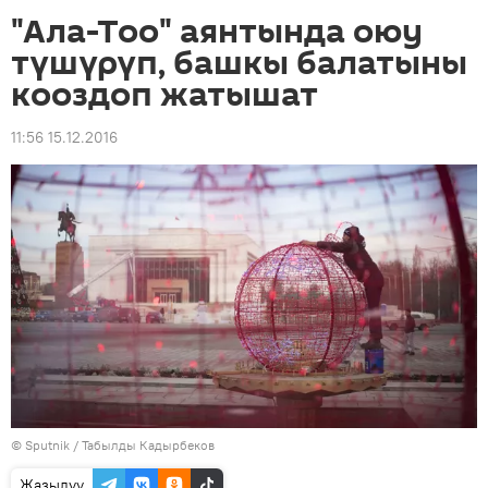
"Ала-Тоо" аянтында оюу
түшүрүп, башкы балатыны
кооздоп жатышат
11:56 15.12.2016
©
Sputnik / Табылды Кадырбеков
Жазылуу