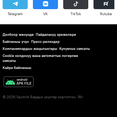
Telegram
VK
ТikТоk
Rutube
Долбоор жөнүндө
Пайдалануу эрежелери
Байланыш үчүн
Пресс-релиздер
Компаниялардын жаңылыктары
Купуялык саясаты
Cookie колдонуу жана автоматтык логирлөө
саясаты
Кайра байланыш
© 2026 Sputnik Бардык укуктар корголгон. 18+