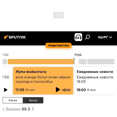
КЫРГ
Кыргызстан
17:00
17:56
Жума жыйынтыгы
Ежедневные новости
17:00
апта ичинде болуп өткөн айрым
Ежедневные новости. 
окуяларга токтолобуз
18:00
эфир
17:05
18:00
51 мин
6 мин
Кечээ
Бүгүн
г. Бишкек
89.3