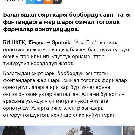
Балатыдан сырткары борбордук аянттагы
фонтандарга жер шары сымал тоголок
формалар орнотулуууда.
БИШКЕК, 15-дек. — Sputnik.
"Ала-Тоо" аянтына
орнотулган жаңы жылдык башкы балатыга түркүн
оюнчуктар илинип, улуттук орнаменттер
түшүрүлүп кооздолуп жатат.
Балатыдан сырткары борбордук аянттагы
фонтандарга жер шары сымал тоголок формалар
орнотулуп, аларга ири кар бүртүкчөлөрүнө
окшогон оюнчуктар чапталган. Ал эми булардын
арасына узундугу үч метрге чукул Аяз ата
орнотулду. Аларга ичке электр зымдары
өткөрүлгөндүктөн, кечинде алар күйүп турат.