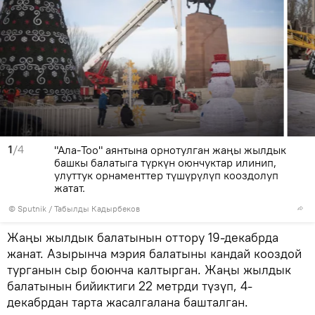
1
/4
"Ала-Тоо" аянтына орнотулган жаңы жылдык
башкы балатыга түркүн оюнчуктар илинип,
улуттук орнаменттер түшүрүлүп кооздолуп
жатат.
©
Sputnik / Табылды Кадырбеков
Жаңы жылдык балатынын оттору 19-декабрда
жанат. Азырынча мэрия балатыны кандай кооздой
турганын сыр боюнча калтырган. Жаңы жылдык
балатынын бийиктиги 22 метрди түзүп, 4-
декабрдан тарта жасалгалана башталган.