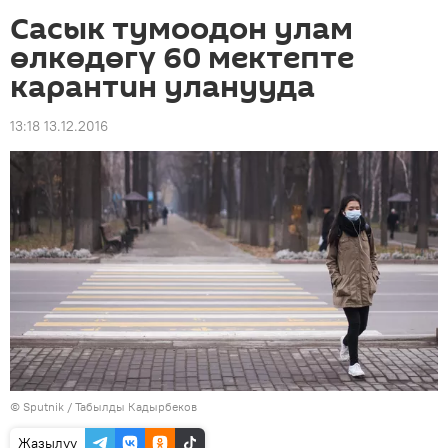
Сасык тумоодон улам
өлкөдөгү 60 мектепте
карантин уланууда
13:18 13.12.2016
©
Sputnik / Табылды Кадырбеков
Жазылуу