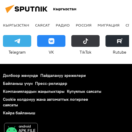
Кыргызстан
КЫРГЫЗСТАН
САЯСАТ
РАДИО
РОССИЯ
МИГРАЦИЯ
СП
Telegram
VK
ТikТоk
Rutube
Долбоор жөнүндө
Пайдалануу эрежелери
Байланыш үчүн
Пресс-релиздер
Компаниялардын жаңылыктары
Купуялык саясаты
Cookie колдонуу жана автоматтык логирлөө
саясаты
Кайра байланыш