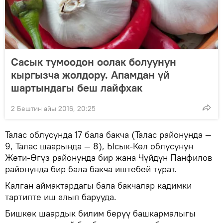
Сасык тумоодон оолак болуунун
кыргызча жолдору. Апамдан үй
шартындагы беш лайфхак
2 Бештин айы 2016, 20:25
Талас облусунда 17 бала бакча (Талас районунда —
9, Талас шаарында — 8), Ысык-Көл облусунун
Жети-Өгүз районунда бир жана Чүйдүн Панфилов
районунда бир бала бакча иштебей турат.
Калган аймактардагы бала бакчалар кадимки
тартипте иш алып барууда.
Бишкек шаардык билим берүү башкармалыгы