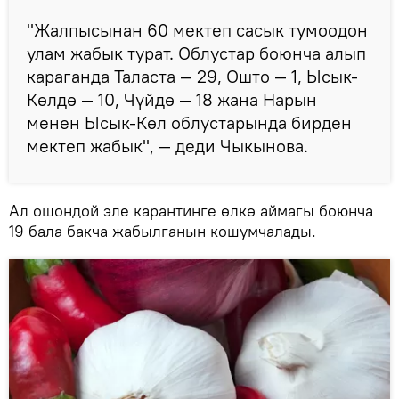
"Жалпысынан 60 мектеп сасык тумоодон
улам жабык турат. Облустар боюнча алып
караганда Таласта — 29, Ошто — 1, Ысык-
Көлдө — 10, Чүйдө — 18 жана Нарын
менен Ысык-Көл облустарында бирден
мектеп жабык", — деди Чыкынова.
Ал ошондой эле карантинге өлкө аймагы боюнча
19 бала бакча жабылганын кошумчалады.