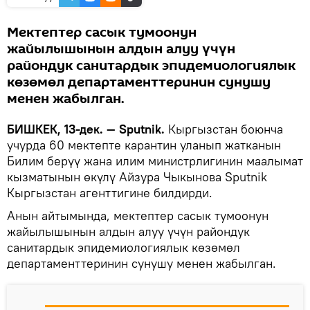
Мектептер сасык тумоонун
жайылышынын алдын алуу үчүн
райондук санитардык эпидемиологиялык
көзөмөл департаменттеринин сунушу
менен жабылган.
БИШКЕК, 13-дек. — Sputnik.
Кыргызстан боюнча
учурда 60 мектепте карантин уланып жатканын
Билим берүү жана илим министрлигинин маалымат
кызматынын өкүлү Айзура Чыкынова Sputnik
Кыргызстан агенттигине билдирди.
Анын айтымында, мектептер сасык тумоонун
жайылышынын алдын алуу үчүн райондук
санитардык эпидемиологиялык көзөмөл
департаменттеринин сунушу менен жабылган.