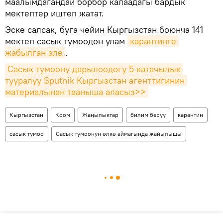
маалымдагандай борбор калаадагы бардык
мектептер иштеп жатат.
Эске салсак, буга чейин Кыргызстан боюнча 141
мектеп сасык тумоодон улам
карантинге 
жабылган эле
.
Сасык тумоону дарылоодогу 5 катачылык 
тууралуу Sputnik Кыргызстан агенттигинин 
материалынан тааныша аласыз>>
Кыргызстан
Коом
Жаңылыктар
билим берүү
карантин
сасык тумоо
Сасык тумоонун өлкө аймагында жайылышы