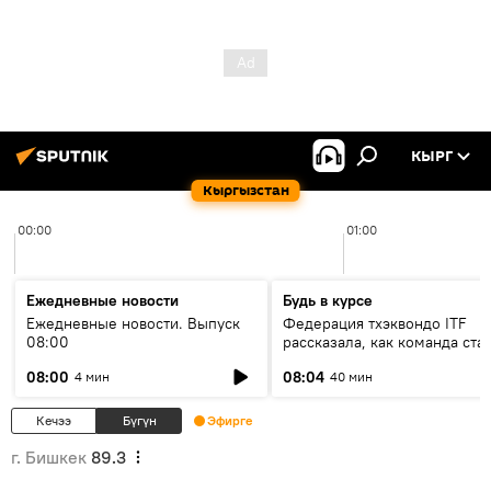
КЫРГ
Кыргызстан
00:00
01:00
Ежедневные новости
Будь в курсе
Ежедневные новости. Выпуск
Федерация тхэквондо ITF
08:00
рассказала, как команда ста
жертвой мошенников
08:00
08:04
4 мин
40 мин
Кечээ
Бүгүн
Эфирге
г. Бишкек
89.3