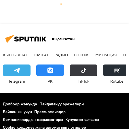
Кыргызстан
КЫРГЫЗСТАН
САЯСАТ
РАДИО
РОССИЯ
МИГРАЦИЯ
СП
Telegram
VK
ТikТоk
Rutube
Долбоор жөнүндө
Пайдалануу эрежелери
Байланыш үчүн
Пресс-релиздер
Компаниялардын жаңылыктары
Купуялык саясаты
Cookie колдонуу жана автоматтык логирлөө