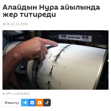
Алайдын Нура айылында
жер титиреди
18:16 07.12.2016
©
AFP
/ LUIS RUEDA
Жазылуу