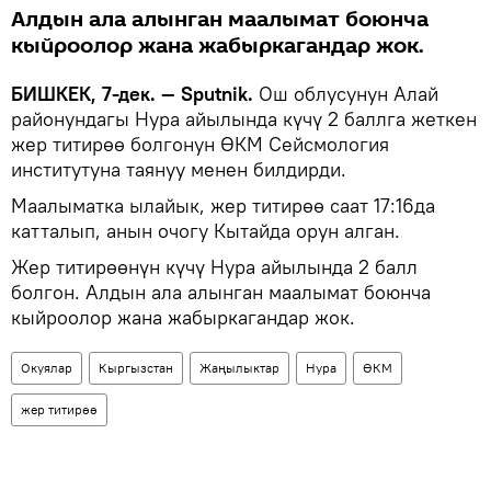
Алдын ала алынган маалымат боюнча
кыйроолор жана жабыркагандар жок.
БИШКЕК, 7-дек. — Sputnik.
Ош облусунун Алай
районундагы Нура айылында күчү 2 баллга жеткен
жер титирөө болгонун ӨКМ Сейсмология
институтуна таянуу менен билдирди.
Маалыматка ылайык, жер титирөө саат 17:16да
катталып, анын очогу Кытайда орун алган.
Жер титирөөнүн күчү Нура айылында 2 балл
болгон. Алдын ала алынган маалымат боюнча
кыйроолор жана жабыркагандар жок.
Окуялар
Кыргызстан
Жаңылыктар
Нура
ӨКМ
жер титирөө