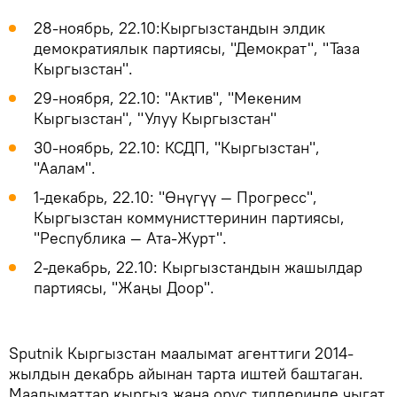
28-ноябрь, 22.10:Кыргызстандын элдик
демократиялык партиясы, "Демократ", "Таза
Кыргызстан".
29-ноября, 22.10: "Актив", "Мекеним
Кыргызстан", "Улуу Кыргызстан"
30-ноябрь, 22.10: КСДП, "Кыргызстан",
"Аалам".
1-декабрь, 22.10: "Өнүгүү — Прогресс",
Кыргызстан коммунисттеринин партиясы,
"Республика — Ата-Журт".
2-декабрь, 22.10: Кыргызстандын жашылдар
партиясы, "Жаңы Доор".
Sputnik Кыргызстан маалымат агенттиги 2014-
жылдын декабрь айынан тарта иштей баштаган.
Маалыматтар кыргыз жана орус тилдеринде чыгат.