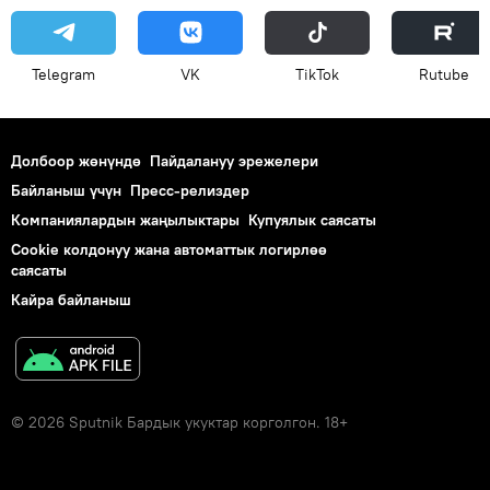
Telegram
VK
ТikТоk
Rutube
Долбоор жөнүндө
Пайдалануу эрежелери
Байланыш үчүн
Пресс-релиздер
Компаниялардын жаңылыктары
Купуялык саясаты
Cookie колдонуу жана автоматтык логирлөө
саясаты
Кайра байланыш
© 2026 Sputnik Бардык укуктар корголгон. 18+