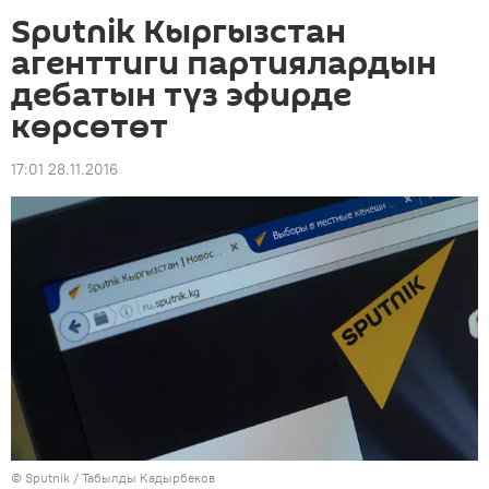
Sputnik Кыргызстан
агенттиги партиялардын
дебатын түз эфирде
көрсөтөт
17:01 28.11.2016
©
Sputnik / Табылды Кадырбеков