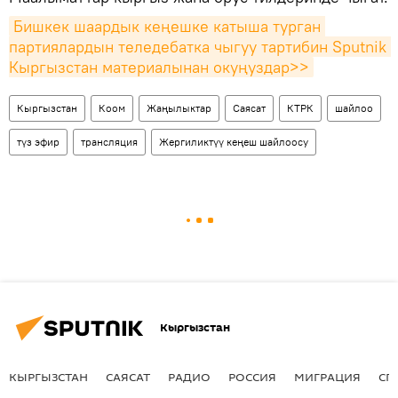
Бишкек шаардык кеңешке катыша турган 
партиялардын теледебатка чыгуу тартибин Sputnik 
Кыргызстан материалынан окуңуздар>>
Кыргызстан
Коом
Жаңылыктар
Саясат
КТРК
шайлоо
түз эфир
трансляция
Жергиликтүү кеңеш шайлоосу
Кыргызстан
КЫРГЫЗСТАН
САЯСАТ
РАДИО
РОССИЯ
МИГРАЦИЯ
СП