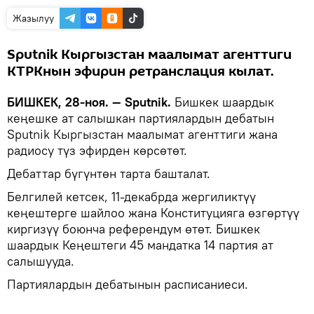
Жазылуу
Sputnik Кыргызстан маалымат агенттиги
КТРКнын эфирин ретранслация кылат.
БИШКЕК, 28-ноя. — Sputnik.
Бишкек шаардык
кеңешке ат салышкан партиялардын дебатын
Sputnik Кыргызстан маалымат агенттиги жана
радиосу түз эфирден көрсөтөт.
Дебаттар бүгүнтөн тарта башталат.
Белгилей кетсек, 11-декабрда жергиликтүү
кеңештерге шайлоо жана Конституцияга өзгөртүү
киргизүү боюнча референдум өтөт. Бишкек
шаардык Кеңештеги 45 мандатка 14 партия ат
салышууда.
Партиялардын дебатынын расписаниеси.