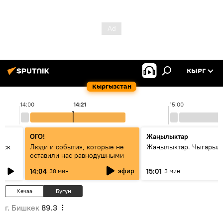
КЫРГ
Кыргызстан
14:00
14:21
15:00
ОГО!
Жаңылыктар
уск
Люди и события, которые не
Жаңылыктар. Чыгарыл
оставили нас равнодушными
эфир
14:04
15:01
38 мин
3 мин
Кечээ
Бүгүн
г. Бишкек
89.3