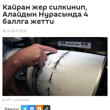
Кайран жер силкинип,
Алайдын Нурасында 4
баллга жетти
18:13 26.11.2016
©
AFP
/ LUIS RUEDA
Жазылуу