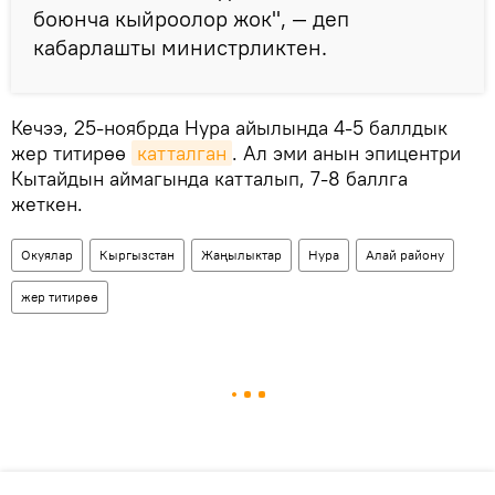
боюнча кыйроолор жок", — деп
кабарлашты министрликтен.
Кечээ, 25-ноябрда Нура айылында 4-5 баллдык
жер титирөө
катталган
. Ал эми анын эпицентри
Кытайдын аймагында катталып, 7-8 баллга
жеткен.
Окуялар
Кыргызстан
Жаңылыктар
Нура
Алай району
жер титирөө