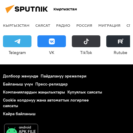
Кыргызстан
КЫРГЫЗСТАН
САЯСАТ
РАДИО
РОССИЯ
МИГРАЦИЯ
СП
Telegram
VK
ТikТоk
Rutube
Долбоор жөнүндө
Пайдалануу эрежелери
Байланыш үчүн
Пресс-релиздер
Компаниялардын жаңылыктары
Купуялык саясаты
Cookie колдонуу жана автоматтык логирлөө
саясаты
Кайра байланыш