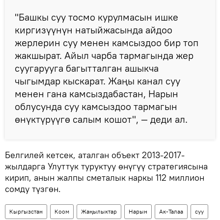
"Башкы суу тосмо курулмасын ишке
киргизүүнүн натыйжасында айдоо
жерлерин суу менен камсыздоо бир топ
жакшырат. Айыл чарба тармагында жер
суугарууга багытталган ашыкча
чыгымдар кыскарат. Жаңы канал суу
менен гана камсыздабастан, Нарын
облусунда суу камсыздоо тармагын
өнүктүрүүгө салым кошот", — деди ал.
Белгилей кетсек, аталган объект 2013-2017-
жылдарга Улуттук туруктуу өнүгүү стратегиясына
кирип, анын жалпы сметалык наркы 112 миллион
сомду түзгөн.
Кыргызстан
Коом
Жаңылыктар
Нарын
Ак-Талаа
суу