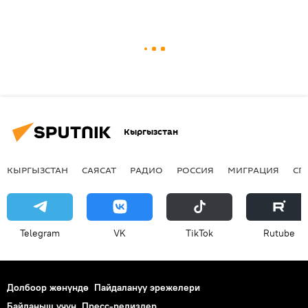
Кыргызстан
КЫРГЫЗСТАН
САЯСАТ
РАДИО
РОССИЯ
МИГРАЦИЯ
СП
Telegram
VK
ТikТоk
Rutube
Долбоор жөнүндө
Пайдалануу эрежелери
Байланыш үчүн
Пресс-релиздер