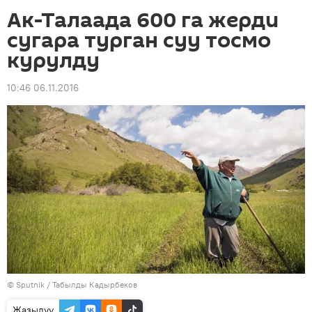
Ак-Талаада 600 га жерди
сугара турган суу тосмо
курулду
10:46 06.11.2016
©
Sputnik / Табылды Кадырбеков
Жазылуу