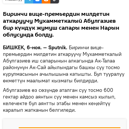
Биринчи вице-премьердин милдетин
аткаруучу Мухамметкалый Абулгазиев
бир күндүк жумуш сапары менен Нарын
облусунда болду.
БИШКЕК, 6-ноя. — Sputnik.
Биринчи вице-
премьердин милдетин аткаруучу Мухамметкалый
Абулгазиев иш сапарынын алкагында Ак-Талаа
районунун Ак-Сай айылындагы башкы суу тосмо
курулмасынын ачылышына катышты. Бул тууралуу
өкмөттүн маалымат кызматы билдирди.
Абулгазиев өз сөзүндө аталган суу тосмо 600
гектар айдоо аянтын суу менен камсыз кылып,
келечекте бул аянтты этабы менен кеңейтүү
каралып жатканын белгиледи.