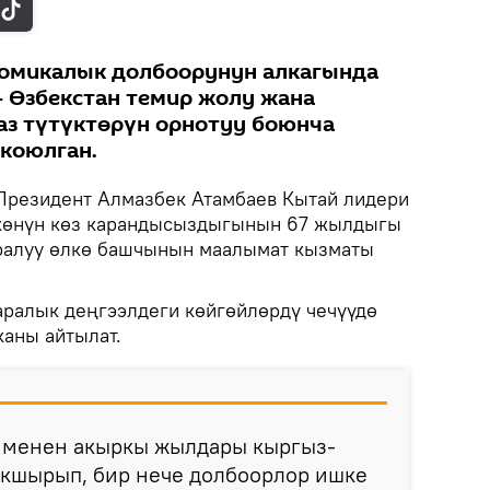
номикалык долбоорунун алкагында
 Өзбекстан темир жолу жана
аз түтүктөрүн орнотуу боюнча
коюлган.
резидент Алмазбек Атамбаев Кытай лидери
көнүн көз карандысыздыгынын 67 жылдыгы
уралуу өлкө башчынын маалымат кызматы
аралык деңгээлдеги көйгөйлөрдү чечүүдө
каны айтылат.
 менен акыркы жылдары кыргыз-
кшырып, бир нече долбоорлор ишке