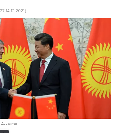
:27 14.12.2021
)
н Досалиев