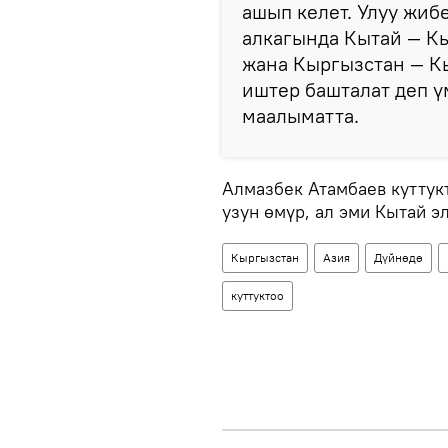
ашып келет. Улуу жи
алкагында Кытай — К
жана Кыргызстан — Кы
иштер башталат деп ү
маалыматта.
Алмазбек Атамбаев куттук
узун өмүр, ал эми Кытай э
Кыргызстан
Азия
Дүйнөдө
куттуктоо