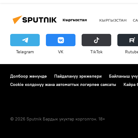
Кыргызстан
КЫРГЫЗСТАН
СА
Telegram
VK
ТikТоk
Rutub
Долбоор жөнүндө
Пайдалануу эрежелери
Байланыш үчү
Cookie колдонуу жана автоматтык логирлөө саясаты
Кайра
© 2026 Sputnik Бардык укуктар корголгон. 18+