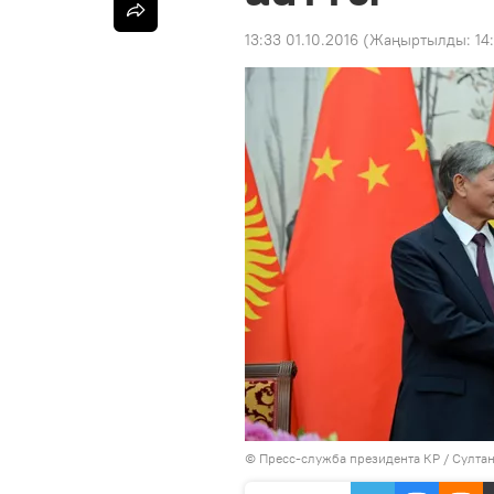
13:33 01.10.2016
(Жаңыртылды:
14
©
Пресс-служба президента КР / Султа