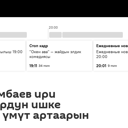
20:00
Стоп кадр
Ежедневные нов
рылыш 19:00
"Окен ава" — жайдын элдик
Ежедневные нов
комедиясы
20:00
19:11
20:01
34 мин
9 мин
мбаев ири
рдун ишке
 үмүт артаарын