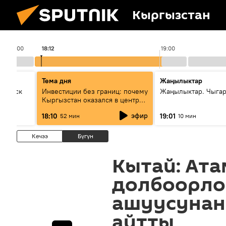
Кыргызстан
18:00
18:12
19:00
Тема дня
Жаңылыктар
Выпуск
Инвестиции без границ: почему
Жаңылыктар. Чыга
Кыргызстан оказался в центре
внимания бизнеса
эфир
18:10
19:01
52 мин
10 мин
Кечээ
Бүгүн
Кытай: Ата
долбоорло
ашуусунан
айтты