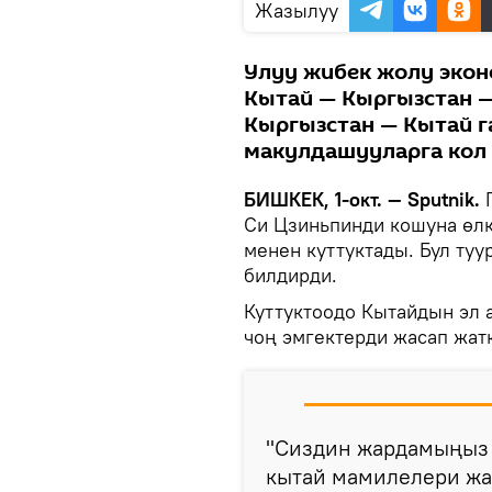
Жазылуу
Улуу жибек жолу эко
Кытай — Кыргызстан —
Кыргызстан — Кытай г
макулдашууларга кол 
БИШКЕК, 1-окт. — Sputnik.
П
Си Цзиньпинди кошуна өл
менен куттуктады. Бул ту
билдирди.
Куттуктоодо Кытайдын эл 
чоң эмгектерди жасап жат
"Сиздин жардамыңыз
кытай мамилелери жа