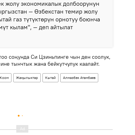
бек жолу экономикалык долбоорунун
ыргызстан — Өзбекстан темир жолу
тай газ түтүктөрүн орнотуу боюнча
мүт кылам", — деп айтылат
тоо соңунда Си Цзиньпинге чын ден соолук,
лине тынчтык жана бейкутчулук каалайт.
Коом
Жаңылыктар
Кытай
Алмазбек Атамбаев