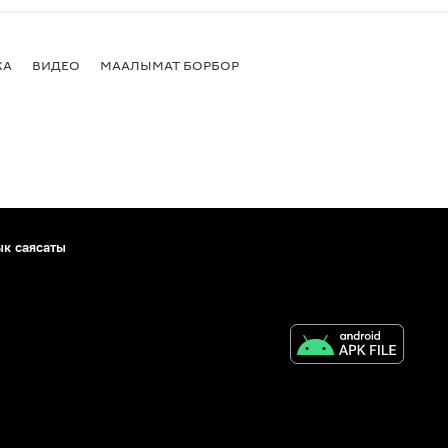
КА
ВИДЕО
МААЛЫМАТ БОРБОР
ык саясаты