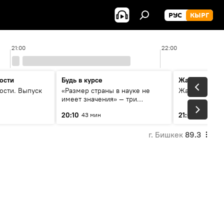
РУС
КЫРГ
21:00
22:00
ости
Будь в курсе
Жаңылыктар
ости. Выпуск
«Размер страны в науке не
Жаңылыктар.
имеет значения» — три
эксперта о сотрудничестве
20:10
21:01
43 мин
3 мин
России и Кыргызстана в
образовании и исследованиях
г. Бишкек
89.3