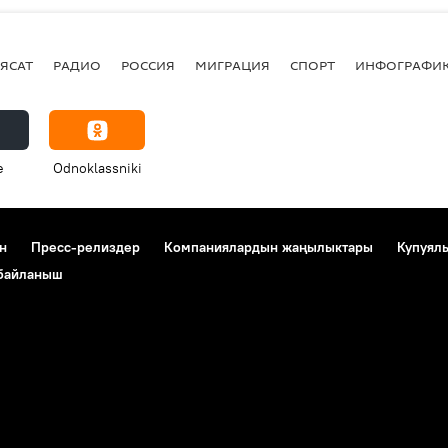
ЯСАТ
РАДИО
РОССИЯ
МИГРАЦИЯ
СПОРТ
ИНФОГРАФИ
e
Odnoklassniki
н
Пресс-релиздер
Компаниялардын жаңылыктары
Купуял
 байланыш