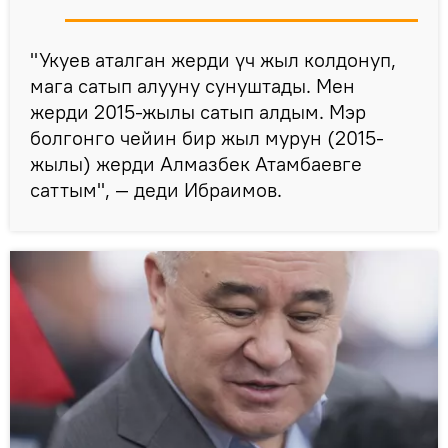
"Укуев аталган жерди үч жыл колдонуп,
мага сатып алууну сунуштады. Мен
жерди 2015-жылы сатып алдым. Мэр
болгонго чейин бир жыл мурун (2015-
жылы) жерди Алмазбек Атамбаевге
саттым", — деди Ибраимов.