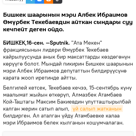
Бишкек шаарынын мэри Албек Ибраимов
Өмүрбек Текебаевдин айткан сындары суу
кечпейт деген ойдо.
БИШКЕК,16-сен. —Sputnik.
"Ата Мекен"
фракциясынын лидери Өмүрбек Текебаев
кайрылуусунда анык бир максаттарды көздөгөнүн
көрүүгө болот. Мындай пикирин Бишкек шаарынын
мэри Албек Ибраимов депутаттын билдирүүсүнө
карата жооп иретинде айтты.
Белгилей кетсек, Текебаев кечээ, 15-сентябрь күнү
маалымат жыйын өткөрүп, Алмазбек Атамбаев
Кой-Таштагы Максим Бакиевдин улутташтырылбай
калган жерин сатып алып,
үй салып жатканын
билдирген. Ал аталган үйдү Атамбаевке калаа
мэри Ибраимов белек кылганын кошумчалаган.