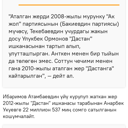
"Аталган жерди 2008-жылы мурунку "Ак
жол" партиясынын (Бакиевдин партиясы)
мүчөсү, Текебаевдин учурдагы жакын
досу Улукбек Ормонов "Дастан"
ишканасынан тартып алып,
улутташтырган. Анткен менен бир тыйын
да төлөгөн эмес. Соттун чечими менен
гана 2010-жылы аталган жер "Дастанга"
кайтарылган", — дейт ал.
Ибаримов Атамбаевдин үйү курулуп жаткан жер
2012-жылы "Дастан" ишканасы тарабынан Анарбек
Укуевге 22 миллион 537 миң сомго сатылганын
кошумчалайт.