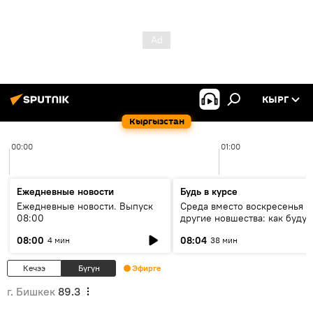
КЫРГ
Кыргызстан
00:00
01:00
Ежедневные новости
Будь в курсе
Ежедневные новости. Выпуск
Среда вместо воскресенья и
08:00
другие новшества: как будут
проходить выборы в КР?
08:00
08:04
4 мин
38 мин
Кечээ
Бүгүн
Эфирге
г. Бишкек
89.3