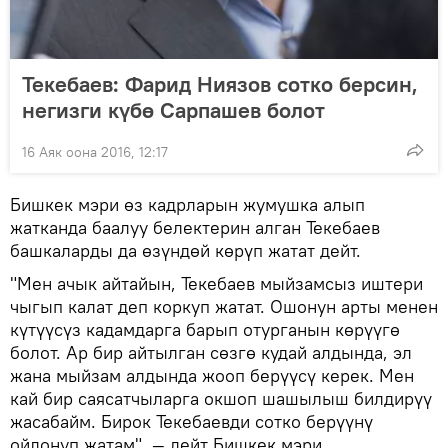
Текебаев: Фарид Ниязов сотко берсин,
негизги күбө Сарпашев болот
16 Аяк оона 2016, 12:17
Бишкек мэри өз кадрларын жумушка алып
жатканда баалуу белектерин алган Текебаев
башкаларды да өзүндөй көрүп жатат дейт.
"Мен ачык айтайын, Текебаев мыйзамсыз иштери
чыгып калат деп коркуп жатат. Ошонун арты менен
күтүүсүз кадамдарга барып отурганын көрүүгө
болот. Ар бир айтылган сөзгө кудай алдында, эл
жана мыйзам алдында жооп берүүсү керек. Мен
кай бир саясатчыларга окшоп шашылыш билдирүү
жасабайм. Бирок Текебаевди сотко берүүнү
ойлонуп жатам", — дейт Бишкек мэри.