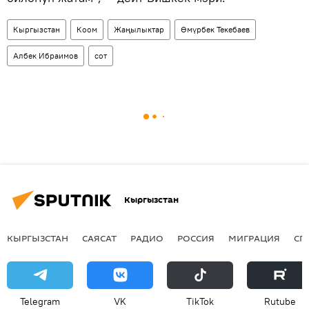
Кыргызстан
Коом
Жаңылыктар
Өмүрбек Текебаев
Албек Ибраимов
сот
Кыргызстан
КЫРГЫЗСТАН
САЯСАТ
РАДИО
РОССИЯ
МИГРАЦИЯ
СП
Telegram
VK
ТikТоk
Rutube