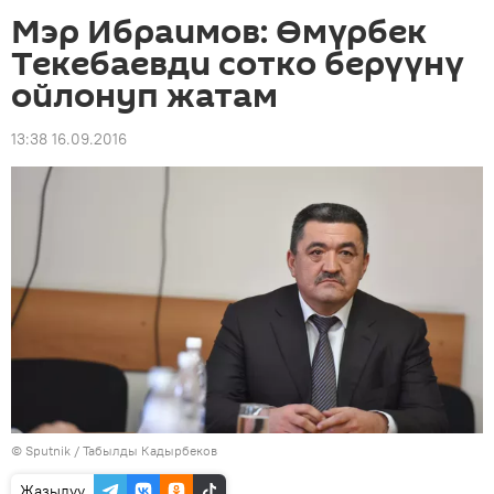
Мэр Ибраимов: Өмүрбек
Текебаевди сотко берүүнү
ойлонуп жатам
13:38 16.09.2016
©
Sputnik / Табылды Кадырбеков
Жазылуу