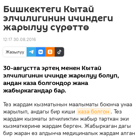
Бишкектеги Кытай
элчилигинин ичиндеги
жарылуу сүрөттө
12:17 30.08.2016
Жазылуу
30-августта эртең менен Кытай
элчилигинин ичинде жарылуу болуп,
андан каза болгондор жана
жабыркагандар бар.
Тез жардам кызматынын маалыматы боюнча унаа
жарылып, андагы бир киши
каза болгон
. Тез
жардам кызматы элчиликтин жабыр тарткан эки
кызматкерине жардам берген. Жабыркаган дагы
бир жаран өз алдынча медициналык жардам алган