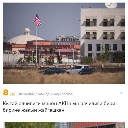
8
/10
©
Sputnik / Табылды Кадырбеков
Кытай элчилиги менен АКШнын элчилиги бири-
бирине жакын жайгашкан