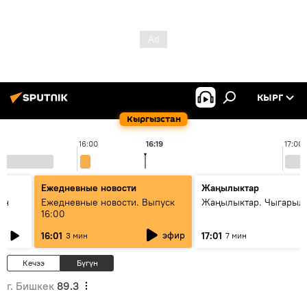
КЫРГ
Кыргызстан
16:00
16:19
17:00
Ежедневные новости
Жаңылыктар
ан
Ежедневные новости. Выпуск
Жаңылыктар. Чыгарыл
16:00
эфир
16:01
17:01
3 мин
7 мин
Кечээ
Бүгүн
г. Бишкек
89.3