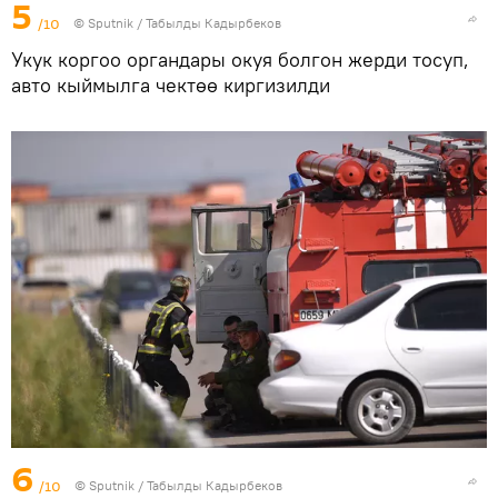
5
/10
©
Sputnik / Табылды Кадырбеков
Укук коргоо органдары окуя болгон жерди тосуп,
авто кыймылга чектөө киргизилди
6
/10
©
Sputnik / Табылды Кадырбеков