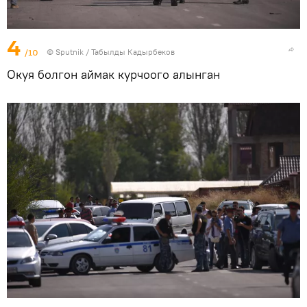
4
/10
©
Sputnik / Табылды Кадырбеков
Окуя болгон аймак курчоого алынган