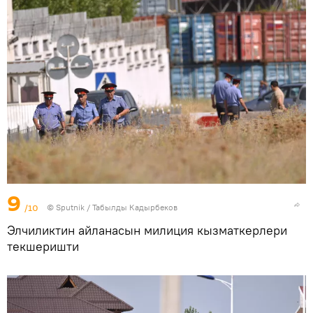
9
/10
©
Sputnik / Табылды Кадырбеков
Элчиликтин айланасын милиция кызматкерлери
текшеришти