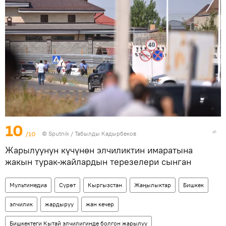
10
/10
©
Sputnik / Табылды Кадырбеков
Жарылуунун күчүнөн элчиликтин имаратына
жакын турак-жайлардын терезелери сынган
Мультимедиа
Сүрөт
Кыргызстан
Жаңылыктар
Бишкек
элчилик
жардыруу
жан кечер
Бишкектеги Кытай элчилигинде болгон жарылуу