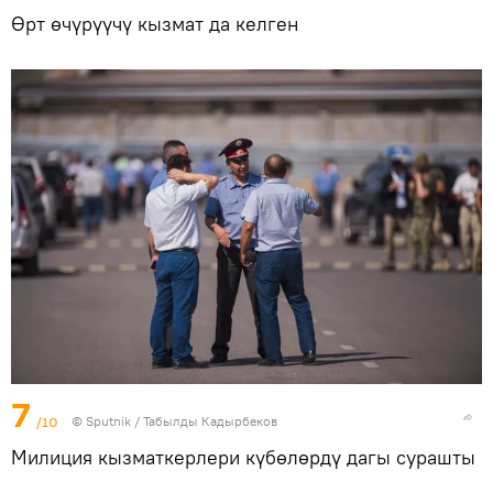
Өрт өчүрүүчү кызмат да келген
7
/10
©
Sputnik / Табылды Кадырбеков
Милиция кызматкерлери күбөлөрдү дагы сурашты