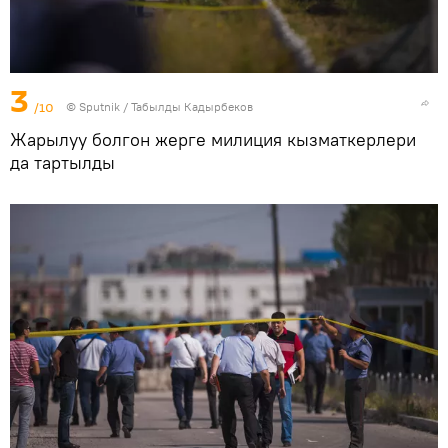
3
/10
©
Sputnik / Табылды Кадырбеков
Жарылуу болгон жерге милиция кызматкерлери
да тартылды