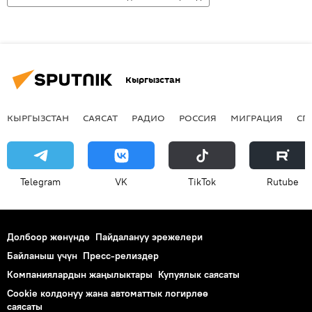
Кыргызстан
КЫРГЫЗСТАН
САЯСАТ
РАДИО
РОССИЯ
МИГРАЦИЯ
СП
Telegram
VK
ТikТоk
Rutube
Долбоор жөнүндө
Пайдалануу эрежелери
Байланыш үчүн
Пресс-релиздер
Компаниялардын жаңылыктары
Купуялык саясаты
Cookie колдонуу жана автоматтык логирлөө
саясаты