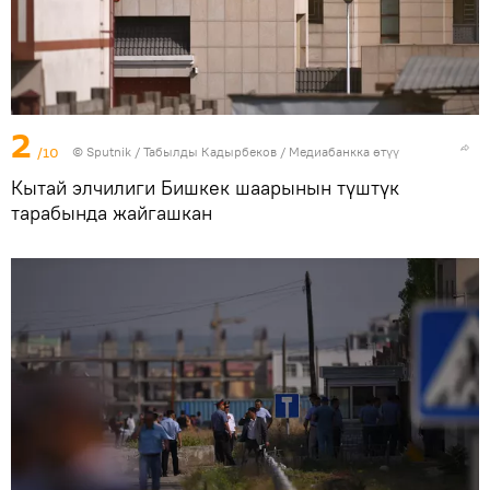
2
/10
©
Sputnik / Табылды Кадырбеков
/
Медиабанкка өтүү
Кытай элчилиги Бишкек шаарынын түштүк
тарабында жайгашкан