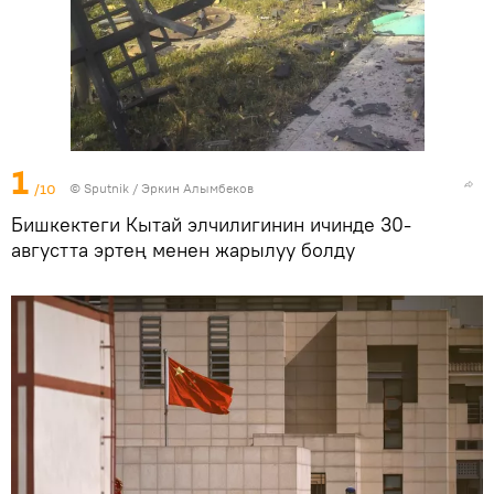
1
/10
© Sputnik / Эркин Алымбеков
Бишкектеги Кытай элчилигинин ичинде 30-
августта эртең менен жарылуу болду