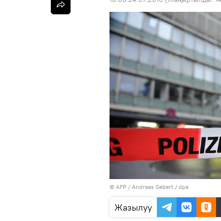
©
AFP
/ Andreas Gebert / dpa
Жазылуу