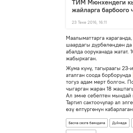
ТИМ Мюнхендеги кы
жайларга барбоого 
23 Теке 2016, 16:11
Маалыматтарга караганда,
шаардагы дүрбөлөңдөн да 
абалда ооруканада жатат. 
жабыркаган.
Жума күнү, тагыраагы 23-
аталган соода борборунда
тогуз адам мерт болгон. 
чыгарган жаран 18 жаштаг
Ал эмне себептен мындай 
Тартип сактоочулар ал элг
өзү өлтүргөнүн кабарлаган
Басма сөзгө баяндама
Дүйнөдө