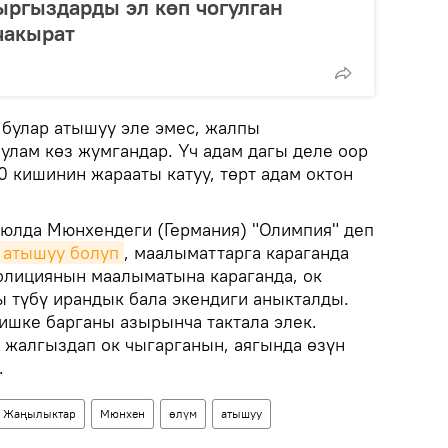
ргыздарды эл көп чогулган
чакырат
 булар атышуу эле эмес, жалпы
улам көз жумгандар. Үч адам дагы деле оор
10 кишинин жарааты катуу, төрт адам октон
июлда Мюнхендеги (Германия) "Олимпия" деп
атышуу болуп
, маалыматтарга караганда
Полициянын маалыматына караганда, ок
ы түбү ирандык бала экендиги аныкталды.
ишке барганы азырынча тактала элек.
е жалгыздап ок чыгарганын, аягында өзүн
.
Жаңылыктар
Мюнхен
өлүм
атышуу