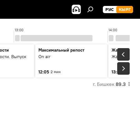
РУС
КЫРГ
13:00
14:00
ости
Максимальный репост
Жаңылыктар
ости. Выпуск
On air
Жаңылыктар.
12:05
13:01
2 мин
3 мин
г. Бишкек
89.3