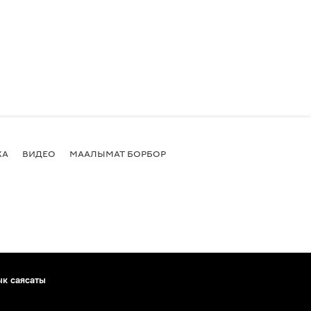
КА
ВИДЕО
МААЛЫМАТ БОРБОР
ык саясаты