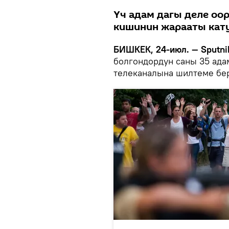
Үч адам дагы деле оор
кишинин жарааты кату
БИШКЕК, 24-июл. — Sputni
болгондордун саны 35 ада
телеканалына шилтеме бе