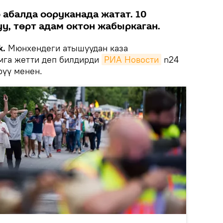
 абалда ооруканада жатат. 10
у, төрт адам октон жабыркаган.
k.
Мюнхендеги атышуудан каза
мга жетти деп билдирди
РИА Новости
n24
рүү менен.