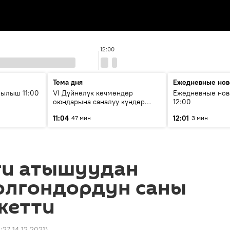
12:00
Тема дня
Ежедневные нов
ылыш 11:00
VI Дүйнөлүк көчмөндөр
Ежедневные нов
оюндарына саналуу күндөр
12:00
калды: даярдык иштери кайсы
11:04
12:01
47 мин
3 мин
этапка жетти?
и атышуудан
олгондордун саны
жетти
4:27 14.12.2021
)