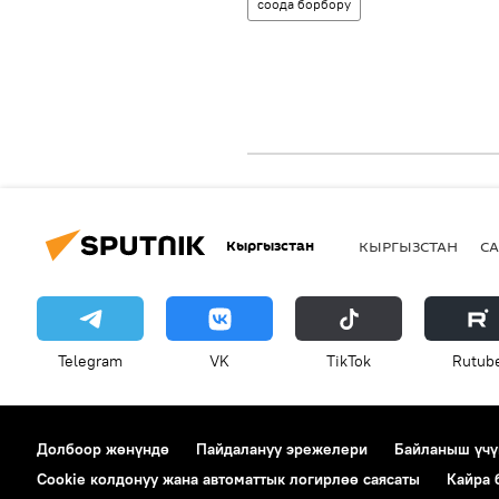
соода борбору
Кыргызстан
КЫРГЫЗСТАН
СА
Telegram
VK
ТikТоk
Rutub
Долбоор жөнүндө
Пайдалануу эрежелери
Байланыш үчү
Cookie колдонуу жана автоматтык логирлөө саясаты
Кайра