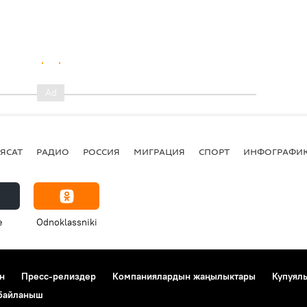
ЯСАТ
РАДИО
РОССИЯ
МИГРАЦИЯ
СПОРТ
ИНФОГРАФИ
e
Odnoklassniki
н
Пресс-релиздер
Компаниялардын жаңылыктары
Купуял
 байланыш