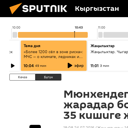
Кыргызстан
10:00
10:43
11:00
Тема дня
Жаңылыктар
Выпуск
«Более 1200 сёл в зоне риска»:
Жаңылыктар. Чыгар
МЧС — о климате, ледниках и
системе оповещения
эфир
10:04
11:01
49 мин
3 мин
населения
Кечээ
Бүгүн
Мюнхендег
жарадар б
35 кишиге 
18:08 24.07.2016
(Жаңыртылды:
1