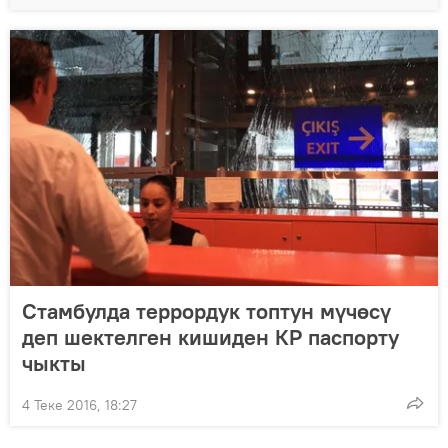
Стамбулда террордук топтун мүчөсү
деп шектелген кишиден КР паспорту
чыкты
4 Теке 2016, 18:27