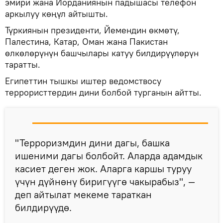
эмири жана Иорданиянын падышасы телефон
аркылуу көңүл айтышты.
Түркиянын президенти, Йемендин өкмөтү,
Палестина, Катар, Оман жана Пакистан
өлкөлөрүнүн башчылары катуу билдирүүлөрүн
таратты.
Египеттин тышкы иштер ведомствосу
террористтердин дини болбой турганын айтты.
"Терроризмдин дини дагы, башка
ишеними дагы болбойт. Аларда адамдык
касиет деген жок. Аларга каршы туруу
үчүн дүйнөнү биригүүгө чакырабыз", —
деп айтылат мекеме тараткан
билдирүүдө.