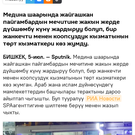
Медина шаарында жайгашкан
пайгамбардын мечитине жакын жерде
дүйшөмбү күнү жардыруу болуп, бир
жанкечти менен коопсуздук кызматынын
төрт кызматкери көз жумду.
БИШКЕК, 5-июл. — Sputnik.
Медина шаарында
жайгашкан пайгамбардын мечитине жакын жерде
дүйшөмбү күнү жардыруу болуп, бир жанкечти
менен коопсуздук кызматынын төрт кызматкери
көз жумган. Араб жана ислам дүйнөсүндөгү
мамлекеттердин башчылары терактыны дароо
айыптап чыгышты. Бул тууралуу
РИА Новости
SPAагенттигине шилтеме берүү менен жазып
чыкты.