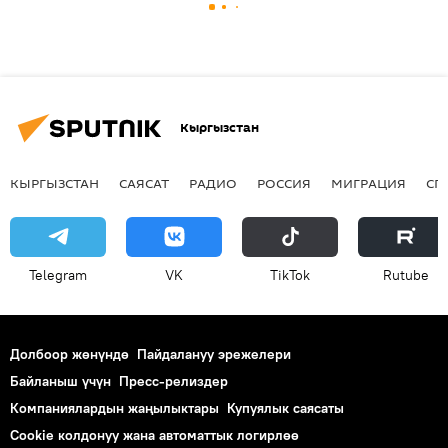
Кыргызстан
КЫРГЫЗСТАН
САЯСАТ
РАДИО
РОССИЯ
МИГРАЦИЯ
СП
Telegram
VK
ТikТоk
Rutube
Долбоор жөнүндө
Пайдалануу эрежелери
Байланыш үчүн
Пресс-релиздер
Компаниялардын жаңылыктары
Купуялык саясаты
Cookie колдонуу жана автоматтык логирлөө