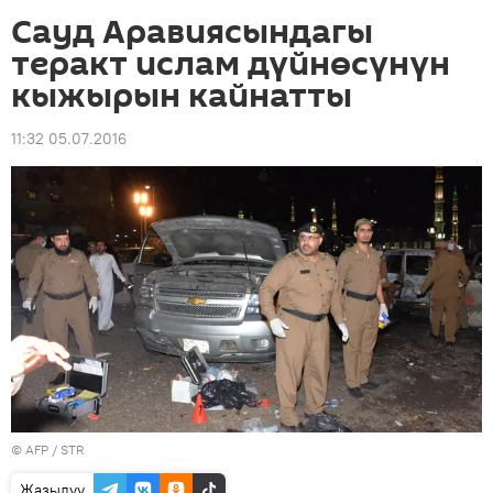
Сауд Аравиясындагы
теракт ислам дүйнөсүнүн
кыжырын кайнатты
11:32 05.07.2016
©
AFP
/ STR
Жазылуу