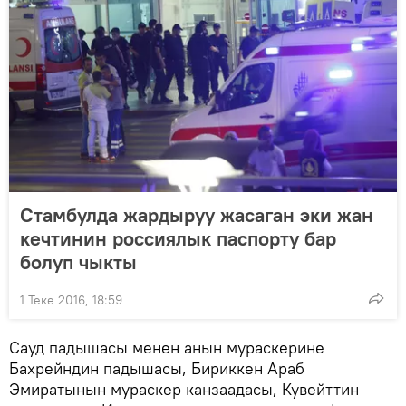
Стамбулда жардыруу жасаган эки жан
кечтинин россиялык паспорту бар
болуп чыкты
1 Теке 2016, 18:59
Сауд падышасы менен анын мураскерине
Бахрейндин падышасы, Бириккен Араб
Эмиратынын мураскер канзаадасы, Кувейттин