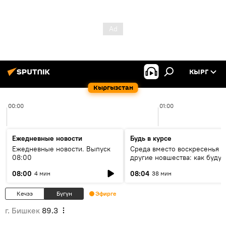
КЫРГ
Кыргызстан
00:00
01:00
Ежедневные новости
Будь в курсе
Ежедневные новости. Выпуск
Среда вместо воскресенья и
08:00
другие новшества: как будут
проходить выборы в КР?
08:00
08:04
4 мин
38 мин
Кечээ
Бүгүн
Эфирге
г. Бишкек
89.3