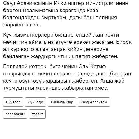
Сауд Аравиясынын Ички иштер министрлигинин
берген маалыматына караганда каза
болгондордон сырткары, дагы беш полиция
жаракат алган.
Күч кызматкерлери билдиргендей жан кечти
мечиттин аймагына өтүүгө аракет жасаган. Бирок
ал курчоого алынгандан кийин денесине
байланган жардыргычты иштетип жиберген.
Белгилей кетсек, буга чейин Эль-Катиф
шаарындагы мечитке жакын жерде дагы бир жан
кечти өзүн-өзү жардырып жиберген. Анда жай
турмуштагы жарандар жабыркаган эмес.
Окуялар
Дүйнөдө
Жаңылыктар
Сауд Аравиясы
терроризм
теракт