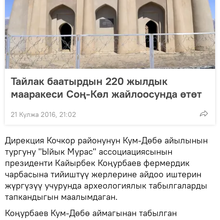
Тайлак баатырдын 220 жылдык
мааракеси Соң-Көл жайлоосунда өтөт
21 Кулжа 2016, 21:02
Дирекция Кочкор районунун Кум-Дөбө айылынын
тургуну "Ыйык Мурас" ассоциациясынын
президенти Кайырбек Коңурбаев фермердик
чарбасына тийиштүү жерлерине айдоо иштерин
жүргүзүү учурунда археологиялык табылгаларды
тапкандыгын маалымдаган.
Коңурбаев Кум-Дөбө аймагынан табылган