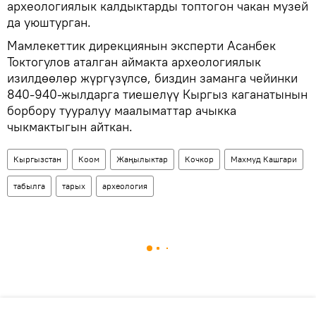
археологиялык калдыктарды топтогон чакан музей
да уюштурган.
Мамлекеттик дирекциянын эксперти Асанбек
Токтогулов аталган аймакта археологиялык
изилдөөлөр жүргүзүлсө, биздин заманга чейинки
840-940-жылдарга тиешелүү Кыргыз каганатынын
борбору тууралуу маалыматтар ачыкка
чыкмактыгын айткан.
Кыргызстан
Коом
Жаңылыктар
Кочкор
Махмуд Кашгари
табылга
тарых
археология