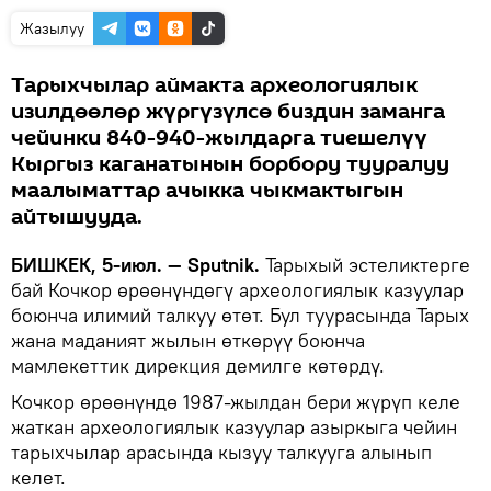
Жазылуу
Тарыхчылар аймакта археологиялык
изилдөөлөр жүргүзүлсө биздин заманга
чейинки 840-940-жылдарга тиешелүү
Кыргыз каганатынын борбору тууралуу
маалыматтар ачыкка чыкмактыгын
айтышууда.
БИШКЕК, 5-июл. — Sputnik.
Тарыхый эстеликтерге
бай Кочкор өрөөнүндөгү археологиялык казуулар
боюнча илимий талкуу өтөт. Бул туурасында Тарых
жана маданият жылын өткөрүү боюнча
мамлекеттик дирекция демилге көтөрдү.
Кочкор өрөөнүндө 1987-жылдан бери жүрүп келе
жаткан археологиялык казуулар азыркыга чейин
тарыхчылар арасында кызуу талкууга алынып
келет.