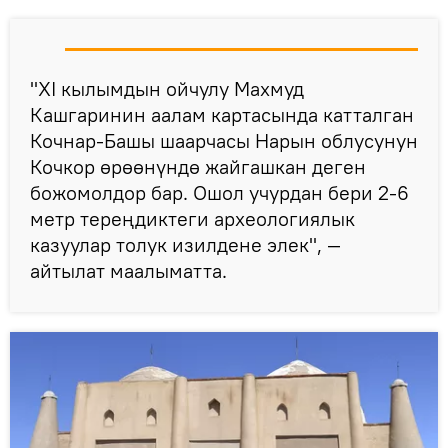
"XI кылымдын ойчулу Махмуд
Кашгаринин аалам картасында катталган
Кочнар-Башы шаарчасы Нарын облусунун
Кочкор өрөөнүндө жайгашкан деген
божомолдор бар. Ошол учурдан бери 2-6
метр тереңдиктеги археологиялык
казуулар толук изилдене элек", —
айтылат маалыматта.