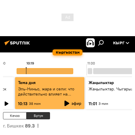
КЫРГ
Кыргызстан
0:00
10:19
11:00
Тема дня
Жаңылыктар
уск
Эль-Ниньо, жара и сели: что
Жаңылыктар. Чыгарылы
действительно влияет на
погоду в Кыргызстане
эфир
10:13
11:01
38 мин
3 мин
Кечээ
Бүгүн
г. Бишкек
89.3