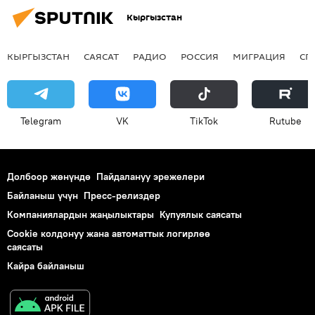
Кыргызстан
КЫРГЫЗСТАН
САЯСАТ
РАДИО
РОССИЯ
МИГРАЦИЯ
СП
Telegram
VK
ТikТоk
Rutube
Долбоор жөнүндө
Пайдалануу эрежелери
Байланыш үчүн
Пресс-релиздер
Компаниялардын жаңылыктары
Купуялык саясаты
Cookie колдонуу жана автоматтык логирлөө
саясаты
Кайра байланыш