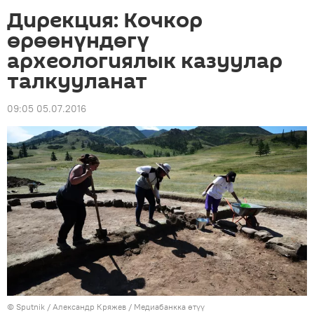
Дирекция: Кочкор
өрөөнүндөгү
археологиялык казуулар
талкууланат
09:05 05.07.2016
©
Sputnik
/ Александр Кряжев
/
Медиабанкка өтүү