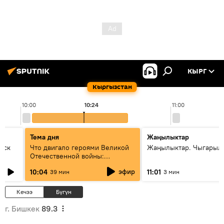
КЫРГ
Кыргызстан
10:00
10:24
11:00
Тема дня
Жаңылыктар
уск
Что двигало героями Великой
Жаңылыктар. Чыгарылы
Отечественной войны:
вспоминая Чолпонбая
эфир
10:04
11:01
39 мин
3 мин
Тулебердиева
Кечээ
Бүгүн
г. Бишкек
89.3