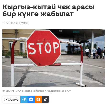
Кыргыз-кытай чек арасы
бир күнгө жабылат
19:25 04.07.2016
©
Sputnik
/ Александр Гейфман
/
Медиабанкка өтүү
Жазылуу