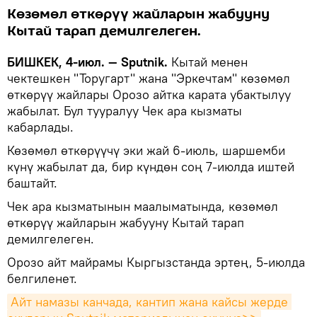
Көзөмөл өткөрүү жайларын жабууну
Кытай тарап демилгелеген.
БИШКЕК, 4-июл. — Sputnik.
Кытай менен
чектешкен "Торугарт" жана "Эркечтам" көзөмөл
өткөрүү жайлары Орозо айтка карата убактылуу
жабылат. Бул тууралуу Чек ара кызматы
кабарлады.
Көзөмөл өткөрүүчү эки жай 6-июль, шаршемби
күнү жабылат да, бир күндөн соң 7-июлда иштей
баштайт.
Чек ара кызматынын маалыматында, көзөмөл
өткөрүү жайларын жабууну Кытай тарап
демилгелеген.
Орозо айт майрамы Кыргызстанда эртең, 5-июлда
белгиленет.
Айт намазы канчада, кантип жана кайсы жерде 