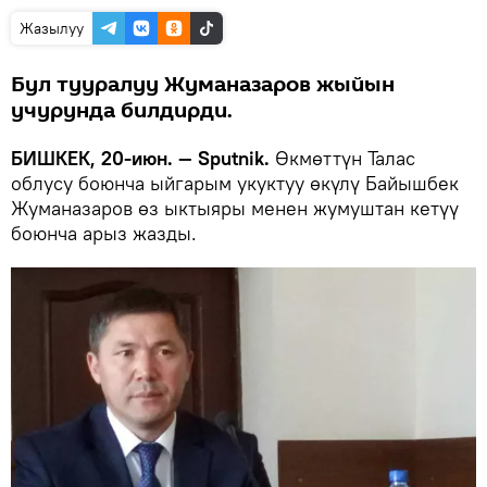
Жазылуу
Бул тууралуу Жуманазаров жыйын
учурунда билдирди.
БИШКЕК, 20-июн. — Sputnik.
Өкмөттүн Талас
облусу боюнча ыйгарым укуктуу өкүлү Байышбек
Жуманазаров өз ыктыяры менен жумуштан кетүү
боюнча арыз жазды.