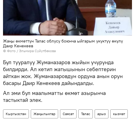
Жаңы өкмөттүн Талас облусу боюнча ыйгарым укуктуу өкүлү
Даир Кенекеев
© Фото / Эльмира Суйутбекова
Бул тууралуу Жуманазаров жыйын учурунда
билдирди. Ал кетип жатышынын себептерин
айткан жок. Жуманазаровдун ордуна анын орун
басары Даир Кенекеев дайындалды.
Ал эми бул маалыматты өкмөт азырынча
тастыктай элек.
Кыргызстан
Жаңылыктар
Саясат
Талас
арыз
кызмат