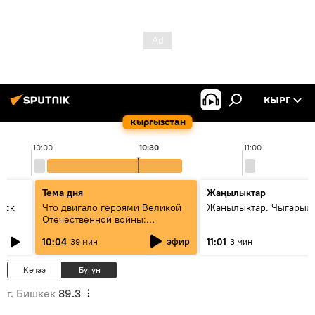
КЫРГ
Кыргызстан
10:00
10:30
11:00
Тема дня
Жаңылыктар
уск
Что двигало героями Великой
Жаңылыктар. Чыгарылы
Отечественной войны:
вспоминая Чолпонбая
эфир
10:04
11:01
39 мин
3 мин
Тулебердиева
Кечээ
Бүгүн
г. Бишкек
89.3