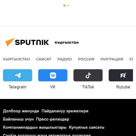
Кыргызстан
КЫРГЫЗСТАН
САЯСАТ
РАДИО
РОССИЯ
МИГРАЦИЯ
СП
Telegram
VK
ТikТоk
Rutube
Долбоор жөнүндө
Пайдалануу эрежелери
Байланыш үчүн
Пресс-релиздер
Компаниялардын жаңылыктары
Купуялык саясаты
Cookie колдонуу жана автоматтык логирлөө