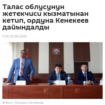
Талас облусунун
жетекчиси кызматынан
кетип, ордуна Кенекеев
дайындалды
11:31 20.06.2016
© Фото / Эльмира Суйутбекова