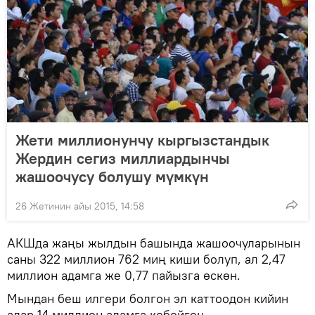
Жети миллионунчу кыргызстандык
Жердин сегиз миллиардынчы
жашоочусу болушу мүмкүн
26 Жетинин айы 2015, 14:58
АКШда жаңы жылдын башында жашоочуларынын
саны 322 миллион 762 миң киши болуп, ал 2,47
миллион адамга же 0,77 пайызга өскөн.
Мындан беш илгери болгон эл каттоодон кийин
алар 14 миллион адамга көбөйгөн.