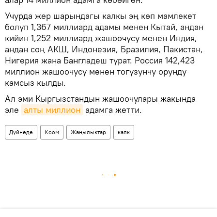
Учурда жер шарындагы калкы эң көп мамлекет
болуп 1,367 миллиард адамы менен Кытай, андан
кийин 1,252 миллиард жашоочусу менен Индия,
андан соң АКШ, Индонезия, Бразилия, Пакистан,
Нигерия жана Бангладеш турат. Россия 142,423
миллион жашоочусу менен тогузунчу орунду
камсыз кылды.
Ал эми Кыргызстандын жашоочулары жакында
эле
алты миллион
адамга жетти.
Дүйнөдө
Коом
Жаңылыктар
калк