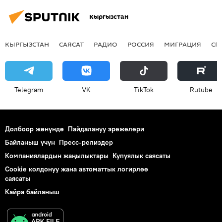
Кыргызстан
КЫРГЫЗСТАН
САЯСАТ
РАДИО
РОССИЯ
МИГРАЦИЯ
СП
Telegram
VK
ТikТоk
Rutube
Долбоор жөнүндө
Пайдалануу эрежелери
Байланыш үчүн
Пресс-релиздер
Компаниялардын жаңылыктары
Купуялык саясаты
Cookie колдонуу жана автоматтык логирлөө
саясаты
Кайра байланыш