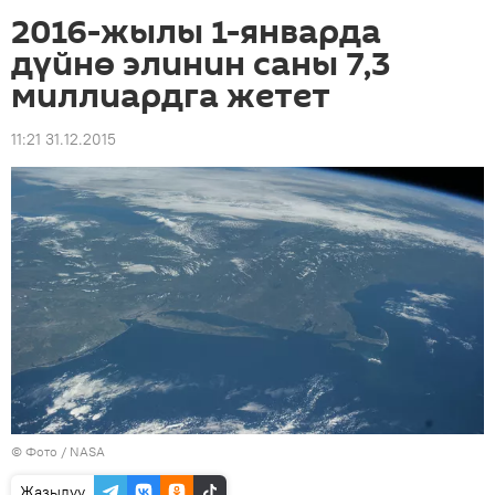
2016-жылы 1-январда
дүйнө элинин саны 7,3
миллиардга жетет
11:21 31.12.2015
© Фото /
NASA
Жазылуу