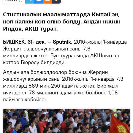
Стистикалык маалыматтарда Кытай эң
көп калкы көп өлкө болду. Андан кийин
Индия, АКШ турат.
БИШКЕК, 31- дек. — Sрutnik.
2016-жылы 1-январда
Жердин жашоочуларынын саны 7,3
миллиардга жетет. Бул туурасында АКШнын эл
каттоо Бюросу билдирди.
Алдын ала болжолдоолор боюнча Жердин
жашоочуларынын саны 2016-жылы 1-январда 7,3
миллиард 889 миң 256 адамга жетет. Бир жыл
ичинде эл 78 миллион адамга же болбосо 1,08
пайызга көбөйгөн.