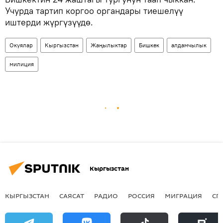
Учурда тартип коргоо органдары тиешелүү
иштерди жүргүзүүдө.
Окуялар
Кыргызстан
Жаңылыктар
Бишкек
алдамчылык
милиция
Кыргызстан
КЫРГЫЗСТАН
САЯСАТ
РАДИО
РОССИЯ
МИГРАЦИЯ
СП