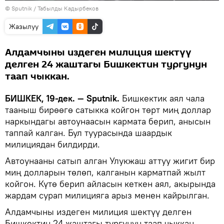
©
Sputnik / Табылды Кадырбеков
Жазылуу
Алдамчыны издеген милиция шектүү
делген 24 жаштагы Бишкектин тургунун
таап чыккан.
БИШКЕК, 19-дек. — Sputnik.
Бишкектик аял чала
тааныш бирөөгө сатыкка койгон төрт миң доллар
наркындагы автоунаасын кармата берип, анысын
таппай калган. Бул туурасында шаардык
милициядан билдирди.
Автоунааны сатып алган Улукжаш аттуу жигит бир
миң долларын төлөп, калганын карматпай жылт
койгон. Күтө берип айласын кеткен аял, акырында
жардам сурап милицияга арыз менен кайрылган.
Алдамчыны издеген милиция шектүү делген
Бишкектин 24 жаштагы тургунун таап чыккан.