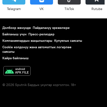
Telegram
VK
ТikТоk
Rutube
Долбоор жөнүндө
Пайдалануу эрежелери
Байланыш үчүн
Пресс-релиздер
Компаниялардын жаңылыктары
Купуялык саясаты
Cookie колдонуу жана автоматтык логирлөө
саясаты
Кайра байланыш
© 2026 Sputnik Бардык укуктар корголгон. 18+