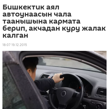
Бишкектик аял
автоунаасын чала
таанышына кармата
берип, акчадан куру жалак
калган
18:07 19.12.2015