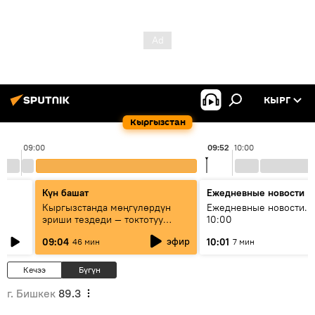
КЫРГ
Кыргызстан
09:00
09:52
10:00
Күн башат
Ежедневные новости
Кыргызстанда мөңгүлөрдүн
Ежедневные новости. 
эриши тездеди — токтотуу
10:00
мүмкүн эмеспи?
эфир
09:04
10:01
46 мин
7 мин
Кечээ
Бүгүн
г. Бишкек
89.3