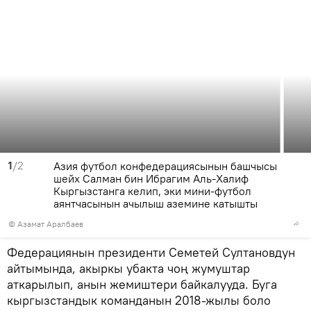
1
/2
Азия футбол конфедерациясынын башчысы
шейх Салман бин Ибрагим Аль-Халиф
Кыргызстанга келип, эки мини-футбол
аянтчасынын ачылыш аземине катышты
© Азамат Аралбаев
Федерациянын президенти Семетей Султановдун
айтымында, акыркы убакта чоң жумуштар
аткарылып, анын жемиштери байкалууда. Буга
кыргызстандык команданын 2018-жылы боло