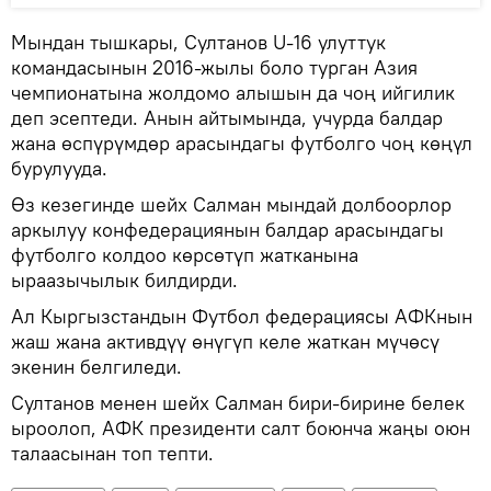
Мындан тышкары, Султанов U-16 улуттук
командасынын 2016-жылы боло турган Азия
чемпионатына жолдомо алышын да чоң ийгилик
деп эсептеди. Анын айтымында, учурда балдар
жана өспүрүмдөр арасындагы футболго чоң көңүл
бурулууда.
Өз кезегинде шейх Салман мындай долбоорлор
аркылуу конфедерациянын балдар арасындагы
футболго колдоо көрсөтүп жатканына
ыраазычылык билдирди.
Ал Кыргызстандын Футбол федерациясы АФКнын
жаш жана активдүү өнүгүп келе жаткан мүчөсү
экенин белгиледи.
Султанов менен шейх Салман бири-бирине белек
ыроолоп, АФК президенти салт боюнча жаңы оюн
талаасынан топ тепти.