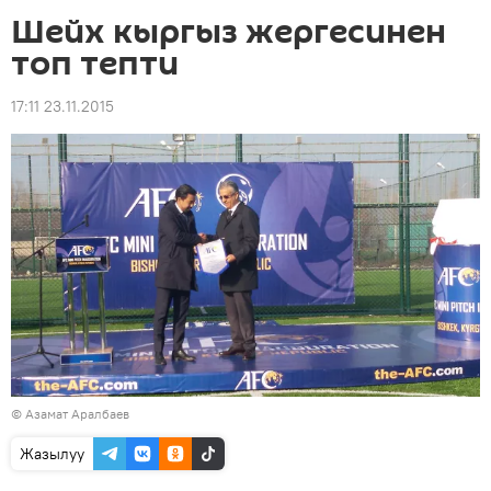
Шейх кыргыз жергесинен
топ тепти
17:11 23.11.2015
© Азамат Аралбаев
Жазылуу