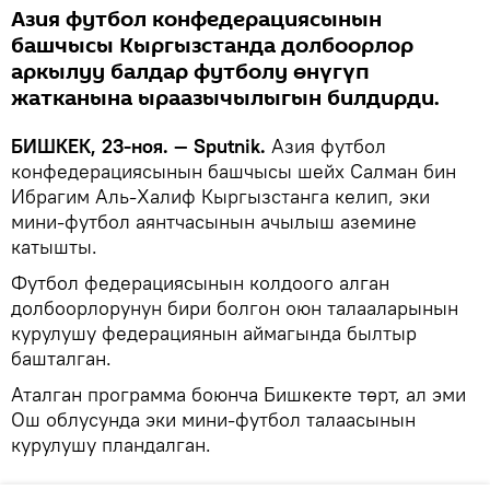
Азия футбол конфедерациясынын
башчысы Кыргызстанда долбоорлор
аркылуу балдар футболу өнүгүп
жатканына ыраазычылыгын билдирди.
БИШКЕК, 23-ноя. — Sputnik.
Азия футбол
конфедерациясынын башчысы шейх Салман бин
Ибрагим Аль-Халиф Кыргызстанга келип, эки
мини-футбол аянтчасынын ачылыш аземине
катышты.
Футбол федерациясынын колдоого алган
долбоорлорунун бири болгон оюн талааларынын
курулушу федерациянын аймагында былтыр
башталган.
Аталган программа боюнча Бишкекте төрт, ал эми
Ош облусунда эки мини-футбол талаасынын
курулушу пландалган.