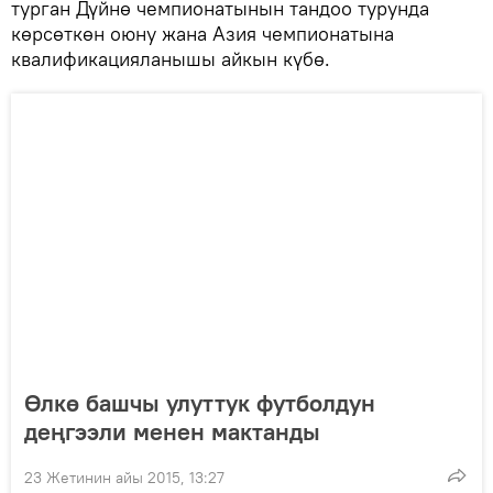
турган Дүйнө чемпионатынын тандоо турунда
көрсөткөн оюну жана Азия чемпионатына
квалификацияланышы айкын күбө.
Өлкө башчы улуттук футболдун
деңгээли менен мактанды
23 Жетинин айы 2015, 13:27