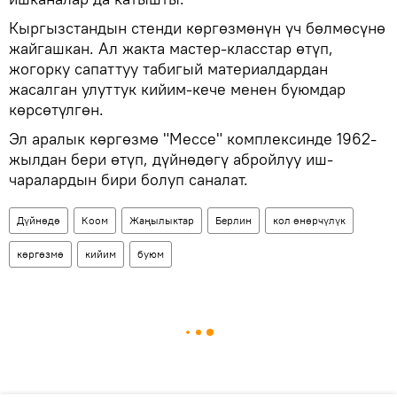
Кыргызстандын стенди көргөзмөнүн үч бөлмөсүнө
жайгашкан. Ал жакта мастер-класстар өтүп,
жогорку сапаттуу табигый материалдардан
жасалган улуттук кийим-кече менен буюмдар
көрсөтүлгөн.
Эл аралык көргөзмө "Мессе" комплексинде 1962-
жылдан бери өтүп, дүйнөдөгү абройлуу иш-
чаралардын бири болуп саналат.
Дүйнөдө
Коом
Жаңылыктар
Берлин
кол өнөрчүлүк
көргөзмө
кийим
буюм