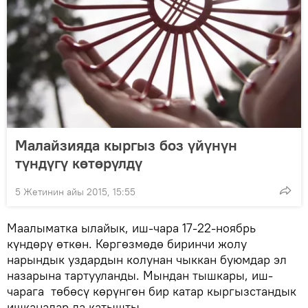
Малайзияда кыргыз боз үйүнүн
түндүгү көтөрүлдү
5 Жетинин айы 2015, 15:55
Маалыматка ылайык, иш-чара 17-22-ноябрь
күндөрү өткөн. Көргөзмөдө биринчи жолу
нарындык уздардын колунан чыккан буюмдар эл
назарына тартууланды. Мындан тышкары, иш-
чарага төбөсү көрүнгөн бир катар кыргызстандык
ишканалар да катышты.