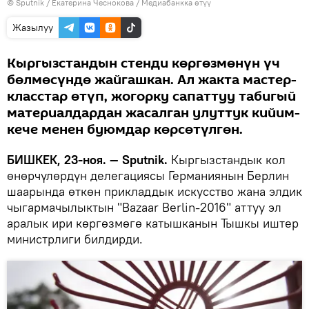
©
Sputnik
/ Екатерина Чеснокова
/
Медиабанкка өтүү
Жазылуу
Кыргызстандын стенди көргөзмөнүн үч
бөлмөсүндө жайгашкан. Ал жакта мастер-
класстар өтүп, жогорку сапаттуу табигый
материалдардан жасалган улуттук кийим-
кече менен буюмдар көрсөтүлгөн.
БИШКЕК, 23-ноя. — Sputnik.
Кыргызстандык кол
өнөрчүлөрдүн делегациясы Германиянын Берлин
шаарында өткөн прикладдык искусство жана элдик
чыгармачылыктын "Bаzaar Berlin-2016" аттуу эл
аралык ири көргөзмөгө катышканын Тышкы иштер
министрлиги билдирди.