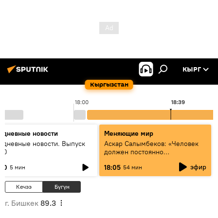
КЫРГ
Кыргызстан
18:00
18:39
едневные новости
Меняющие мир
едневные новости. Выпуск
Аскар Салымбеков: «Человек
:00
должен постоянно
совершенствоваться»
эфир
:00
18:05
5 мин
54 мин
Кечээ
Бүгүн
г. Бишкек
89.3