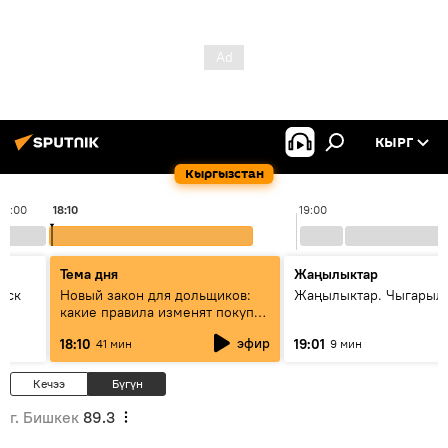
КЫРГ
Кыргызстан
18:00
18:10
19:00
Тема дня
Жаңылыктар
уск
Новый закон для дольщиков:
Жаңылыктар. Чыгарыл
какие правила изменят покупку
квартир
эфир
18:10
19:01
41 мин
9 мин
Кечээ
Бүгүн
г. Бишкек
89.3