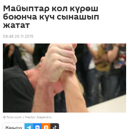
Майыптар кол күрөш
боюнча күч сынашып
жатат
08:48 20.11.2015
© flickr.com / Hector Alejandro
Жазылуу