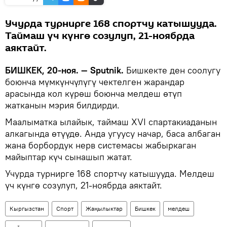
Учурда турнирге 168 спортчу катышууда.
Таймаш үч күнгө созулуп, 21-ноябрда
аяктайт.
БИШКЕК, 20-ноя. — Sputnik.
Бишкекте ден соолугу
боюнча мүмкүнчүлүгү чектелген жарандар
арасында кол күрөш боюнча мелдеш өтүп
жатканын мэрия билдирди.
Маалыматка ылайык, таймаш XVI спартакиаданын
алкагында өтүүдө. Анда угуусу начар, баса албаган
жана борбордук нерв системасы жабыркаган
майыптар күч сынашып жатат.
Учурда турнирге 168 спортчу катышууда. Мелдеш
үч күнгө созулуп, 21-ноябрда аяктайт.
Кыргызстан
Спорт
Жаңылыктар
Бишкек
мелдеш