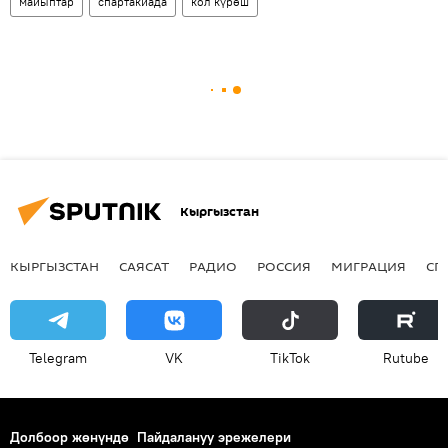
майыптар
спартакиада
кол күрөш
Кыргызстан
КЫРГЫЗСТАН
САЯСАТ
РАДИО
РОССИЯ
МИГРАЦИЯ
СП
Telegram
VK
ТikТоk
Rutube
Долбоор жөнүндө
Пайдалануу эрежелери