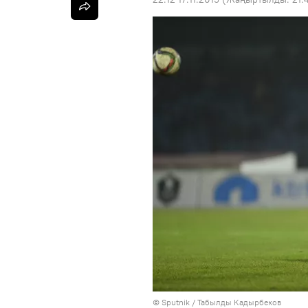
©
Sputnik / Табылды Кадырбеков