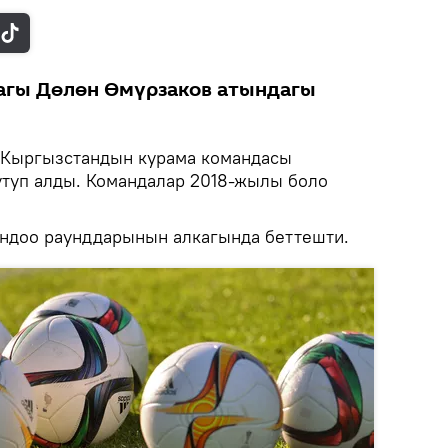
гы Дөлөн Өмүрзаков атындагы
Кыргызстандын курама командасы
утуп алды. Командалар 2018-жылы боло
андоо раунддарынын алкагында беттешти.