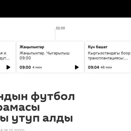
02:00
Жаңылыктар
Күн башат
я и
Жаңылыктар. Чыгарылыш
Кыргызстандагы боор
дут
09:00
трансплантациясы:
жетишкендиктер жана
09:00
09:04
4 мин
46 мин
келечеги
ндын футбол
рамасы
ы утуп алды
46 15.12.2021
)