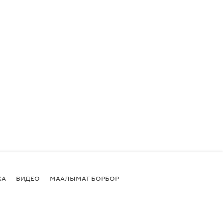
КА
ВИДЕО
МААЛЫМАТ БОРБОР