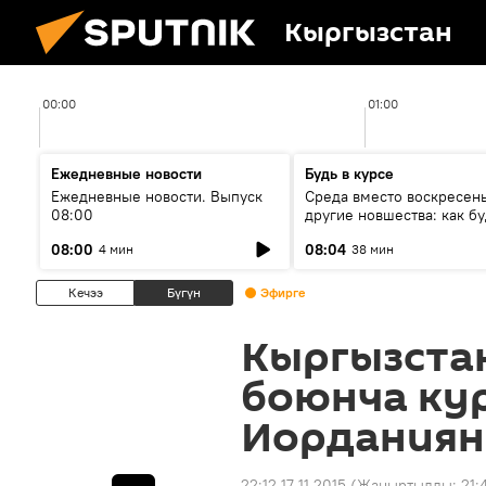
Кыргызстан
00:00
01:00
Ежедневные новости
Будь в курсе
Ежедневные новости. Выпуск
Среда вместо воскресень
08:00
другие новшества: как бу
проходить выборы в КР?
08:00
08:04
4 мин
38 мин
Кечээ
Бүгүн
Эфирге
Кыргызста
боюнча ку
Иорданиян
22:12 17.11.2015
(Жаңыртылды:
21: