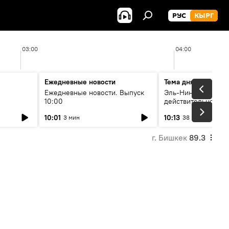
РУС
КЫРГ
03:00
04:00
Ежедневные новости
Тема дня
Ежедневные новости. Выпуск
Эль-Ниньо, жара и 
10:00
действительно вли
 өнүгүү
погоду в Кыргызст
10:01
10:13
3 мин
38 мин
г. Бишкек
89.3