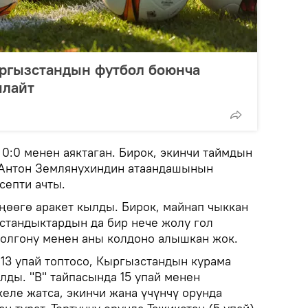
ыргызстандын футбол боюнча
ылайт
0:0 менен аяктаган. Бирок, экинчи таймдын
Антон Землянухиндин атаандашынын
септи ачты.
ңөөгө аракет кылды. Бирок, майнап чыккан
стандыктардын да бир нече жолу гол
болгону менен аны колдоно алышкан жок.
13 упай топтосо, Кыргызстандын курама
алды. "В" тайпасында 15 упай менен
еле жатса, экинчи жана үчүнчү орунда