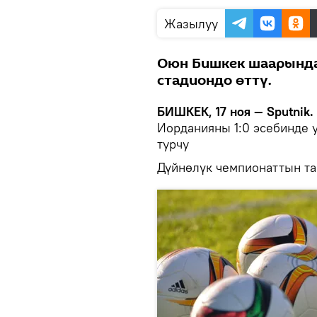
Жазылуу
Оюн Бишкек шаарында
стадиондо өттү.
БИШКЕК, 17 ноя — Sputnik.
Иорданияны 1:0 эсебинде 
турчу
Дүйнөлүк чемпионаттын т