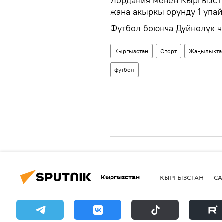
Иордания менен Кыргызстан
жана акыркы орунду 1 упа
Футбол боюнча Дүйнөлүк ч
Кыргызстан
Спорт
Жаңылыкта
футбол
Кыргызстан
КЫРГЫЗСТАН
СА