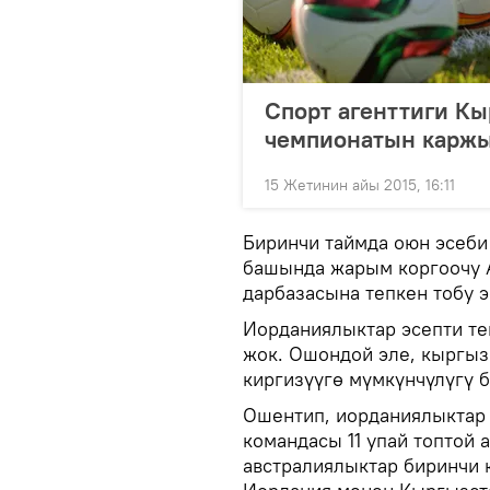
Спорт агенттиги К
чемпионатын карж
15 Жетинин айы 2015, 16:11
Биринчи таймда оюн эсеби 
башында жарым коргоочу 
дарбазасына тепкен тобу э
Иорданиялыктар эсепти те
жок. Ошондой эле, кыргыз
киргизүүгө мүмкүнчүлүгү 
Ошентип, иорданиялыктар 
командасы 11 упай топтой 
австралиялыктар биринчи к