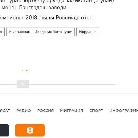
 турат. Төртүнчү орунда Тажикстан (5 упай)
й менен Бангладеш ээледи.
емпионат 2018-жылы Россияда өтөт.
р
Кыргызстан — Иордания беттешүүсү
Иордания
ЯСАТ
РАДИО
РОССИЯ
МИГРАЦИЯ
СПОРТ
ИНФОГРАФИ