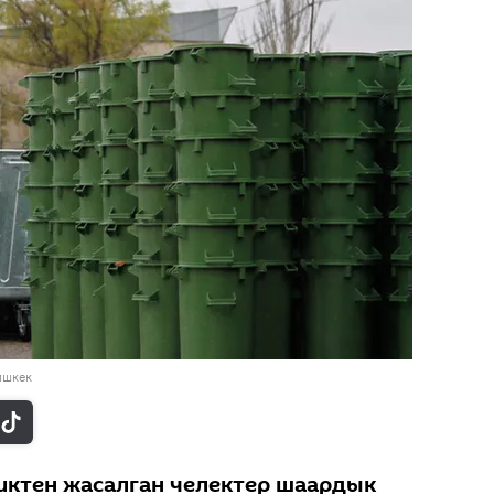
ишкек
иктен жасалган челектер шаардык