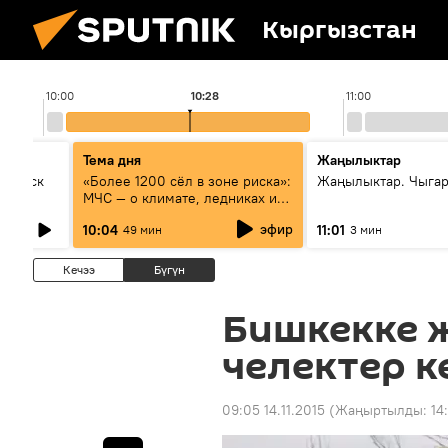
Кыргызстан
10:00
10:28
11:00
Тема дня
Жаңылыктар
Выпуск
«Более 1200 сёл в зоне риска»:
Жаңылыктар. Чыгар
МЧС — о климате, ледниках и
системе оповещения
эфир
10:04
11:01
49 мин
3 мин
населения
Кечээ
Бүгүн
Бишкекке 
челектер к
09:05 14.11.2015
(Жаңыртылды:
14