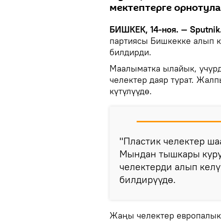
мектептерге орнотула
БИШКЕК, 14-ноя. — Sputnik
партиясы Бишкекке алып 
билдирди.
Маалыматка ылайык, учурд
челектер даяр турат. Жал
күтүлүүдө.
"Пластик челектер ша
Мындан тышкары куру
челектерди алып келү
билдирүүдө.
Жаңы челектер европалык 