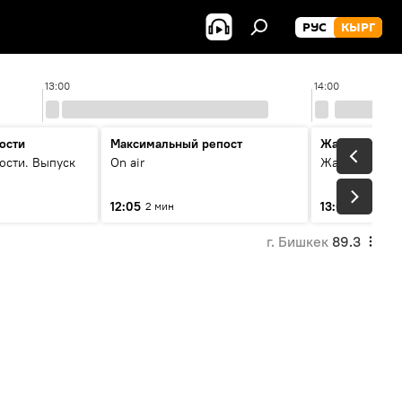
РУС
КЫРГ
13:00
14:00
ости
Максимальный репост
Жаңылыктар
ости. Выпуск
On air
Жаңылыктар.
12:05
13:01
2 мин
3 мин
г. Бишкек
89.3