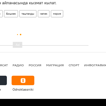
н айланасында кызмат кылат.
р
Бишкек
таштанды
челек
мэрия
ЯСАТ
РАДИО
РОССИЯ
МИГРАЦИЯ
СПОРТ
ИНФОГРАФИ
e
Odnoklassniki