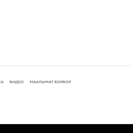
КА
ВИДЕО
МААЛЫМАТ БОРБОР