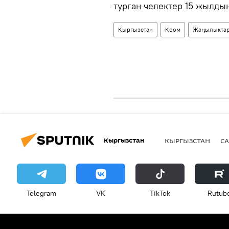
турган челектер 15 жылды
Кыргызстан
Коом
Жаңылыкта
Кыргызстан
КЫРГЫЗСТАН
СА
Telegram
VK
ТikТоk
Rutub