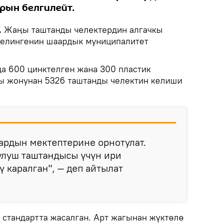
рын белгилейт.
.
Жаңы таштанды челектердин алгачкы
келингенин шаардык муниципалитет
а 600 цинктелген жана 300 пластик
пы жонунан 5326 таштанды челектин келиши
ардын мектептерине орнотулат.
луш таштандысы үчүн ири
ү каралган", — деп айтылат
стандартта жасалган. Арт жагынан жүктөлө