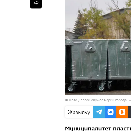
© Фото / пресс-служба мэрии города Б
Жазылуу
Муниципалитет пласт