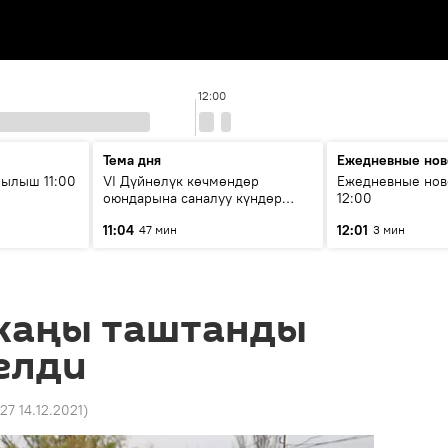
12:00
Тема дня
Ежедневные нов
ылыш 11:00
VI Дүйнөлүк көчмөндөр
Ежедневные нов
оюндарына саналуу күндөр
12:00
калды: даярдык иштери кайсы
11:04
12:01
47 мин
3 мин
этапка жетти?
жаңы таштанды
елди
:27 14.12.2021
)