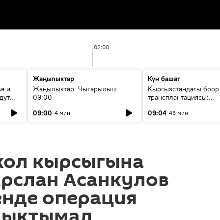
02:00
Жаңылыктар
Күн башат
я и
Жаңылыктар. Чыгарылыш
Кыргызстандагы боор
дут
09:00
трансплантациясы:
жетишкендиктер жана
09:00
09:04
4 мин
46 мин
келечеги
жол кырсыгына
Арслан Асанкулов
енде операция
 ыктымал