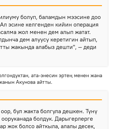
илиуму болуп, баламдын мээсине доо
 Ал эсине келгенден кийин операция
асалма жол менен дем алып жатат.
лдынча дем алуусу керетигин айтып,
тты жакында алабыз дешти", — деди
олгондуктан, ата-энесин эртең менен жана
тканын Акунова айтты.
оор, бул жакта болгула дешкен. Түнү
 ооруканада болдук. Дарыгерлерге
ар жок болсо айткыла, алалы десек,