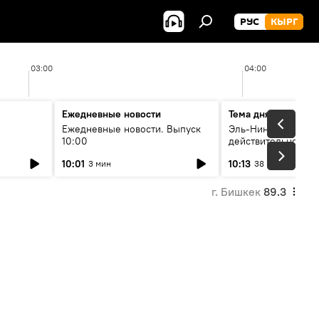
РУС
КЫРГ
03:00
04:00
Ежедневные новости
Тема дня
Ежедневные новости. Выпуск
Эль-Ниньо, жара и 
10:00
действительно вли
 өнүгүү
погоду в Кыргызст
10:01
10:13
3 мин
38 мин
г. Бишкек
89.3