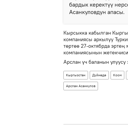
бардык керектүү нерс
Асанкуловдун апасы.
Кырсыкка кабылган Кыргы
компаниясы аркылуу Түрки
төртөө 27-октябрда эртең
компаниясынын жетекчиси
Арслан үч баланын улуусу
Кыргызстан
Дүйнөдө
Коом
Арслан Асанкулов