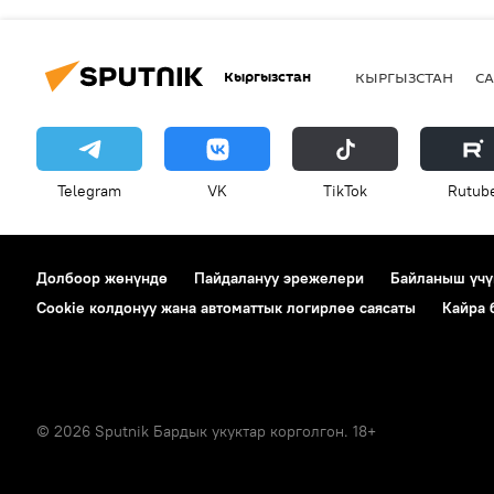
Кыргызстан
КЫРГЫЗСТАН
СА
Telegram
VK
ТikТоk
Rutub
Долбоор жөнүндө
Пайдалануу эрежелери
Байланыш үчү
Cookie колдонуу жана автоматтык логирлөө саясаты
Кайра
© 2026 Sputnik Бардык укуктар корголгон. 18+