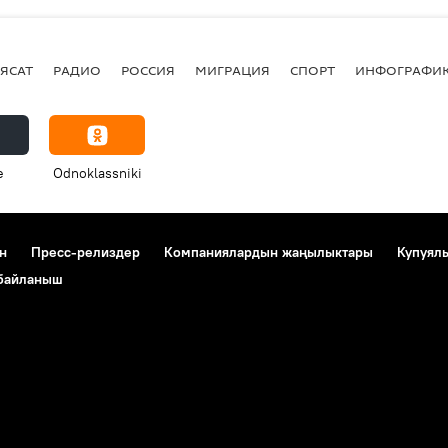
ЯСАТ
РАДИО
РОССИЯ
МИГРАЦИЯ
СПОРТ
ИНФОГРАФИ
e
Odnoklassniki
н
Пресс-релиздер
Компаниялардын жаңылыктары
Купуял
 байланыш