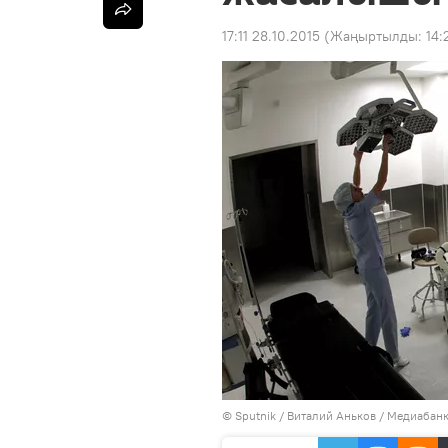
17:11 28.10.2015
(Жаңыртылды:
14:
©
Sputnik
/ Виталий Аньков
/
Медиабанк