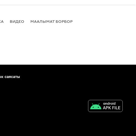
КА
ВИДЕО
МААЛЫМАТ БОРБОР
ык саясаты