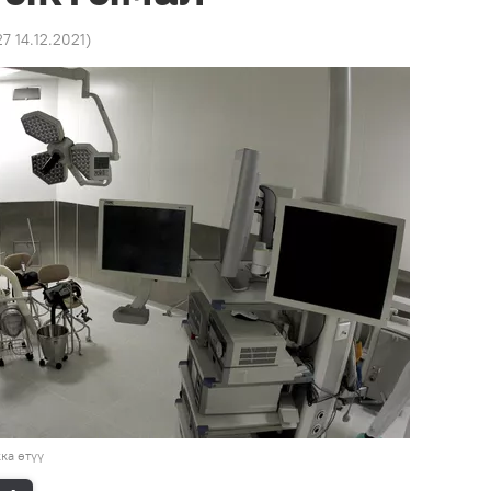
27 14.12.2021
)
ка өтүү