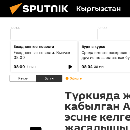
Кыргызстан
00:00
01:00
Ежедневные новости
Будь в курсе
Ежедневные новости. Выпуск
Среда вместо воскресень
08:00
другие новшества: как бу
проходить выборы в КР?
08:00
08:04
4 мин
38 мин
Кечээ
Бүгүн
Эфирге
Түркияда 
кабылган 
эсине келг
жасалышы