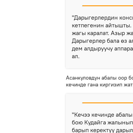
"Дарыгерлердин конс
кетпегенин айтышты.
жагы каралат. Азыр ж
Дарыгерлер бала өз а
дем алдыруучу аппара
ал.
Асанкуловдун абалы оор б
кечинде гана киргизип жа
"Кечээ кечинде абалы 
бою Кудайга жалынып
барып керектүү дарыл