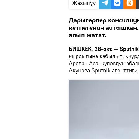
Жазылуу
Дарыгерлер консилиум
кетпегенин айтышкан.
алып жатат.
БИШКЕК, 28-окт. — Sputnik
кырсыгына кабылып, учурд
Арслан Асанкуловдун абал
Акунова Sputnik агенттиги