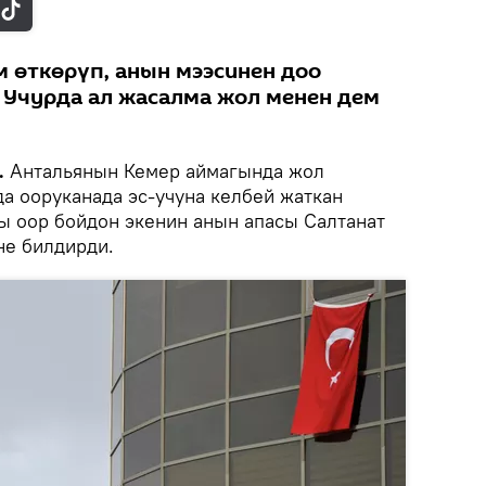
 өткөрүп, анын мээсинен доо
 Учурда ал жасалма жол менен дем
.
Антальянын Кемер аймагында жол
а ооруканада эс-учуна келбей жаткан
ы оор бойдон экенин анын апасы Салтанат
не билдирди.