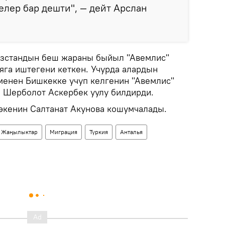
елер бар дешти", — дейт Арслан
зстандын беш жараны быйыл "Авемлис"
яга иштегени кеткен. Учурда алардын
 менен Бишкекке учуп келгенин "Авемлис"
 Шерболот Аскербек уулу билдирди.
 экенин Салтанат Акунова кошумчалады.
Жаңылыктар
Миграция
Түркия
Анталья