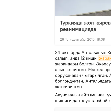
Түркияда жол кырс
реанимацияда
26 Тогуздун айы 2015, 18:38
24-октябрда Антальянын К
салып, анда 12 киши
жарак
жарандары болгон. Экөөсү
алып келинген. Манжалар
ооруканадан чыгарылган. 
болгондуктан, Антальядаг
жеткирилген.
Акунованын айтымында, уч
шишиги да толук тарабай ж