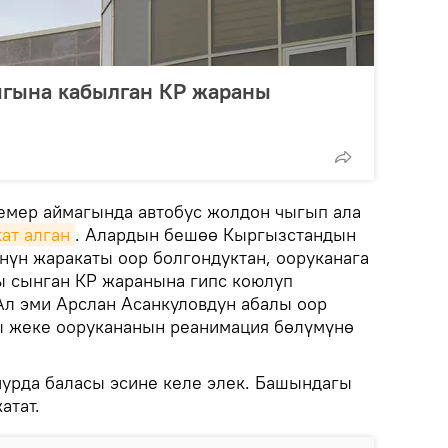
ыгына кабылган КР жараны
емер аймагында автобус жолдон чыгып ала
ат алган
. Алардын бешөө Кыргызстандын
нүн жаракаты оор болгондуктан, ооруканага
ы сынган КР жаранына гипс коюлуп
Ал эми Арслан Асанкуловдун абалы оор
ы жеке оорукананын реанимация бөлүмүнө
урда баласы эсине келе элек. Башындагы
атат.