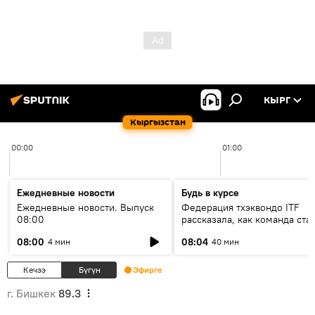
КЫРГ
Кыргызстан
00:00
01:00
Ежедневные новости
Будь в курсе
Ежедневные новости. Выпуск
Федерация тхэквондо ITF
08:00
рассказала, как команда ста
жертвой мошенников
08:00
08:04
4 мин
40 мин
Кечээ
Бүгүн
Эфирге
г. Бишкек
89.3