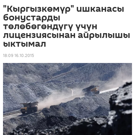
"Кыргызкөмүр" ишканасы
бонустарды
төлөбөгөндүгү үчүн
лицензиясынан айрылышы
ыктымал
18:09 16.10.2015