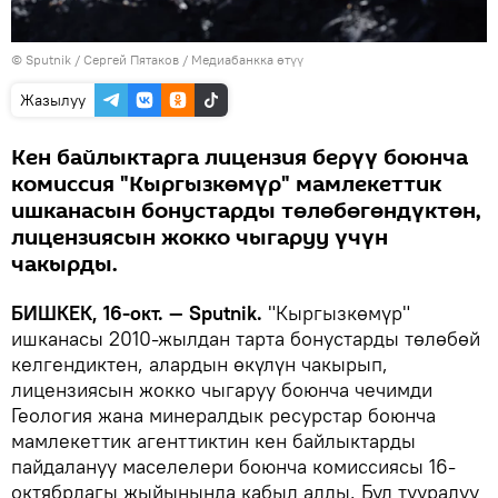
©
Sputnik
/ Сергей Пятаков
/
Медиабанкка өтүү
Жазылуу
Кен байлыктарга лицензия берүү боюнча
комиссия "Кыргызкөмүр" мамлекеттик
ишканасын бонустарды төлөбөгөндүктөн,
лицензиясын жокко чыгаруу үчүн
чакырды.
БИШКЕК, 16-окт. — Sputnik.
"Кыргызкөмүр"
ишканасы 2010-жылдан тарта бонустарды төлөбөй
келгендиктен, алардын өкүлүн чакырып,
лицензиясын жокко чыгаруу боюнча чечимди
Геология жана минералдык ресурстар боюнча
мамлекеттик агенттиктин кен байлыктарды
пайдалануу маселелери боюнча комиссиясы 16-
октябрдагы жыйынында кабыл алды. Бул тууралуу