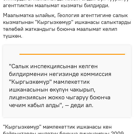
агенттиктин маалымат кызматы билдирди.
Маалыматка ылайык, Геология агенттигине салык
кызматынан "Кыргызкөмүр" ишканасы салыктарды
төлөбөй жаткандыгы боюнча маалымат келип
түшкөн.
"Салык инспекциясынан келген
билдирменин негизинде коммиссия
"Кыргызкөмүр" мамлекеттик
ишканасынын өкүлүн чакырып,
лицензиясын жокко чыгаруу боюнча
чечим кабыл алды", — деди ал.
"Кыргызкөмүр" мамлекеттик ишканасы кен
байлыктарды иштетүү боюнча лицензияны 2009-