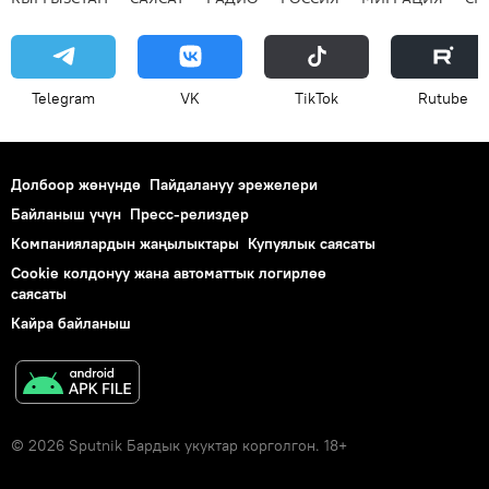
Telegram
VK
ТikТоk
Rutube
Долбоор жөнүндө
Пайдалануу эрежелери
Байланыш үчүн
Пресс-релиздер
Компаниялардын жаңылыктары
Купуялык саясаты
Cookie колдонуу жана автоматтык логирлөө
саясаты
Кайра байланыш
© 2026 Sputnik Бардык укуктар корголгон. 18+