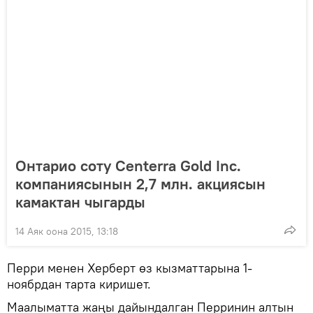
Онтарио соту Centerra Gold Inc.
компаниясынын 2,7 млн. акциясын
камактан чыгарды
14 Аяк оона 2015, 13:18
Перри менен Херберт өз кызматтарына 1-
ноябрдан тарта киришет.
Маалыматта жаңы дайындалган Перринин алтын