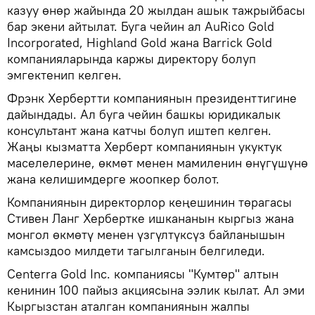
казуу өнөр жайында 20 жылдан ашык тажрыйбасы
бар экени айтылат. Буга чейин ал AuRico Gold
Incorporated, Highland Gold жана Barrick Gold
компанияларында каржы директору болуп
эмгектенип келген.
Фрэнк Хербертти компаниянын президенттигине
дайындады. Ал буга чейин башкы юридикалык
консультант жана катчы болуп иштеп келген.
Жаңы кызматта Херберт компаниянын укуктук
маселелерине, өкмөт менен мамиленин өнүгүшүнө
жана келишимдерге жоопкер болот.
Компаниянын директорлор кеңешинин төрагасы
Стивен Ланг Хербертке ишкананын кыргыз жана
монгол өкмөтү менен үзгүлтүксүз байланышын
камсыздоо милдети тагылганын белгиледи.
Centerra Gold Inc. компаниясы "Кумтөр" алтын
кенинин 100 пайыз акциясына ээлик кылат. Ал эми
Кыргызстан аталган компаниянын жалпы