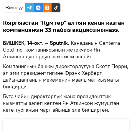
Жазылуу
Кыргызстан "Кумтөр" алтын кенин казган
компаниянын 33 пайыз акциясынынаээ.
БИШКЕК, 14-окт. — Sputnik.
Канаданын Centerra
Gold Inc. компаниясынын жетекчиси Ян
Аткинсондун ордун эки киши ээлейт.
Компаниянын башкы директорлугуна Скотт Перри,
ал эми президенттигине Фрэнк Херберт
дайындалганын мекеменин маалымат кызматы
билдирди.
Буга чейин директорлук жана президенттик
кызматты ээлеп келген Ян Аткинсон жумуштан
кете турганын март айында эле билдирген.