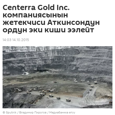
Centerra Gold Inc.
компаниясынын
жетекчиси Аткинсондун
ордун эки киши ээлейт
14:03 14.10.2015
©
Sputnik
/ Владимир Пирогов
/
Медиабанкка өтүү