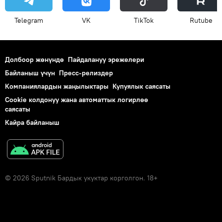
Telegram
VK
ТikТоk
Rutube
Долбоор жөнүндө
Пайдалануу эрежелери
Байланыш үчүн
Пресс-релиздер
Компаниялардын жаңылыктары
Купуялык саясаты
Cookie колдонуу жана автоматтык логирлөө
саясаты
Кайра байланыш
© 2026 Sputnik Бардык укуктар корголгон. 18+