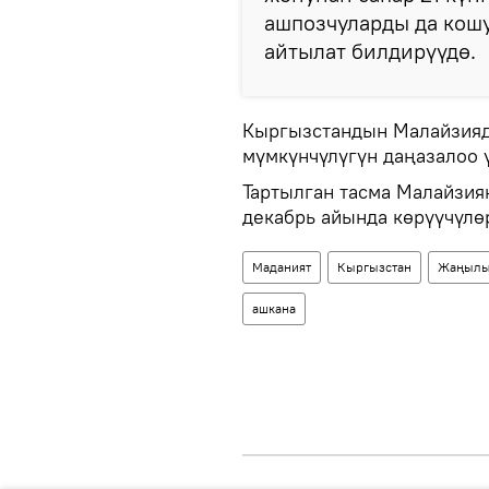
ашпозчуларды да кошу
айтылат билдирүүдө.
Кыргызстандын Малайзияда
мүмкүнчүлүгүн даңазалоо 
Тартылган тасма Малайзи
декабрь айында көрүүчүлөр
Маданият
Кыргызстан
Жаңылы
ашкана