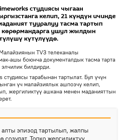
imeworks студиясы чыгаан
ргызстанга келип, 21 күндүн ичинде
маданият тууралуу тасма тартып
ык көрөрмандарга ушул жылдын
түлүшү күтүлүүдө.
Малайзиянын ТV3 телеканалы
мак-ашы боюнча документалдык тасма тарта
 элчилик билдирди.
 студиясы тарабынан тартылат. Бул үчүн
ынган үч малайзиялык ашпозчу келип,
ып, жергиликтүү ашкана менен маданияттын
ерет.
 алты эпизод тартылып, жалпы
ө созулат. Топко жергиликтүү