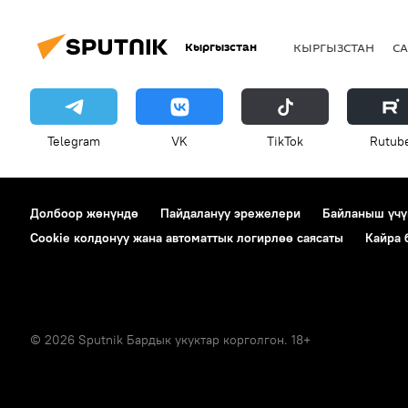
Кыргызстан
КЫРГЫЗСТАН
СА
Telegram
VK
ТikТоk
Rutub
Долбоор жөнүндө
Пайдалануу эрежелери
Байланыш үчү
Cookie колдонуу жана автоматтык логирлөө саясаты
Кайра
© 2026 Sputnik Бардык укуктар корголгон. 18+