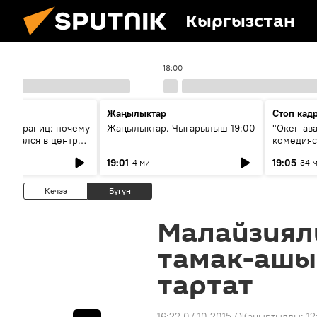
Кыргызстан
18:00
Жаңылыктар
Стоп кад
без границ: почему
Жаңылыктар. Чыгарылыш 19:00
"Окен ав
оказался в центре
комедия
знеса
19:01
19:05
4 мин
34 
Кечээ
Бүгүн
Малайзиял
тамак-ашы
тартат
16:22 07.10.2015
(Жаңыртылды:
12