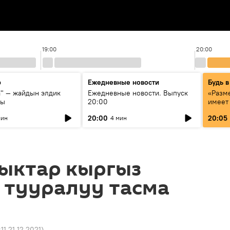
19:00
20:00
р
Ежедневные новости
Будь в
а" — жайдын элдик
Ежедневные новости. Выпуск
«Разме
сы
20:00
имеет
экспер
20:00
20:05
мин
4 мин
Росси
образ
ыктар кыргыз
 тууралуу тасма
:11 21.12.2021
)