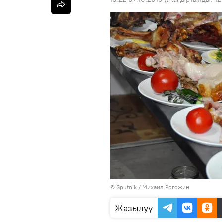
© Sputnik / Михаил Рогожин
Жазылуу