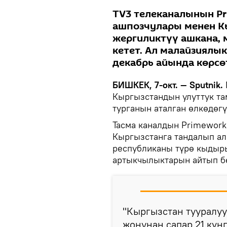
ТV3 телеканалынын Pr
ашпозчулары менен Кы
жергиликтүү ашкана, 
кетет. Ал малайзиял
декабрь айында көрсө
БИШКЕК, 7-окт. — Sputnik.
Кыргызстандын улуттук та
турганын аталган өлкөдөгү
Тасма каналдын Primeworks
Кыргызстанга тандалып ал
республиканы түрө кыдыр
артыкчылыктарын айтып б
"Кыргызстан тууралуу
жонунан сапар 21 күнг