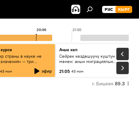
РУС
КЫРГ
20:36
21:00
 курсе
Ачык кеп
р страны в науке не
Сейрек кездешүүчү куштун изи
 значения» — три
менен: анын миграциялык
та о сотрудничестве
жолу эмнеден кабар берет?
эфир
21:05
43 мин
43 мин
и и Кыргызстана в
овании и исследованиях
г. Бишкек
89.3