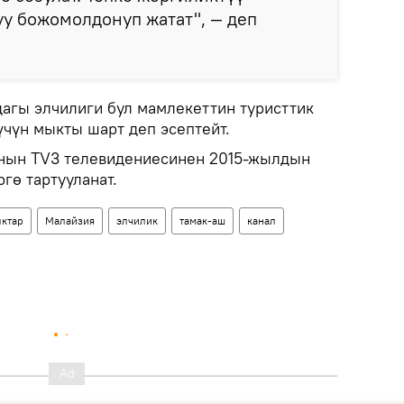
у божомолдонуп жатат", — деп
гы элчилиги бул мамлекеттин туристтик
үчүн мыкты шарт деп эсептейт.
янын ТV3 телевидениесинен 2015-жылдын
гө тартууланат.
ктар
Малайзия
элчилик
тамак-аш
канал