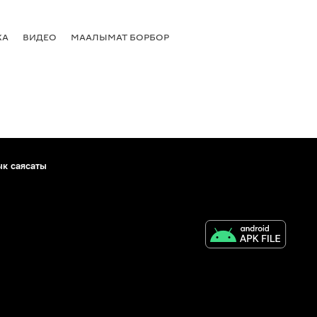
КА
ВИДЕО
МААЛЫМАТ БОРБОР
ык саясаты