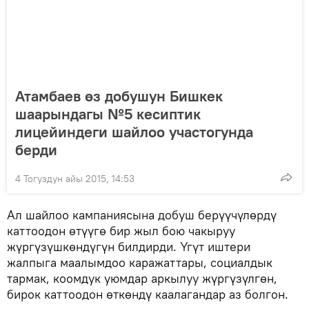
Атамбаев өз добушун Бишкек
шаарындагы №5 кесиптик
лицейиндеги шайлоо участогунда
берди
4 Тогуздун айы 2015, 14:53
Ал шайлоо кампаниясына добуш берүүчүлөрдү
каттоодон өтүүгө бир жыл бою чакыруу
жүргүзүшкөндүгүн билдирди. Үгүт иштери
жалпыга маалымдоо каражаттары, социалдык
тармак, коомдук уюмдар аркылуу жүргүзүлгөн,
бирок каттоодон өткөндү каалагандар аз болгон.