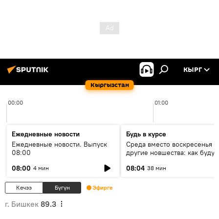
КЫРГ
Кыргызстан
00:00
01:00
Ежедневные новости
Будь в курсе
Ежедневные новости. Выпуск
Среда вместо воскресенья и
08:00
другие новшества: как будут
проходить выборы в КР?
08:00
08:04
4 мин
38 мин
Кечээ
Бүгүн
Эфирге
г. Бишкек
89.3