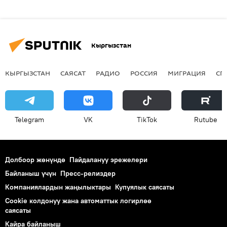
Кыргызстан
КЫРГЫЗСТАН
САЯСАТ
РАДИО
РОССИЯ
МИГРАЦИЯ
СП
Telegram
VK
ТikТоk
Rutube
Долбоор жөнүндө
Пайдалануу эрежелери
Байланыш үчүн
Пресс-релиздер
Компаниялардын жаңылыктары
Купуялык саясаты
Cookie колдонуу жана автоматтык логирлөө
саясаты
Кайра байланыш