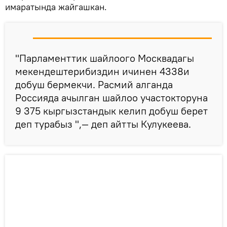
имаратында жайгашкан.
"Парламенттик шайлоого Москвадагы
мекендештерибиздин ичинен 4338и
добуш бермекчи. Расмий алганда
Россияда ачылган шайлоо участокторуна
9 375 кыргызстандык келип добуш берет
деп турабыз ",— деп айтты Кулукеева.