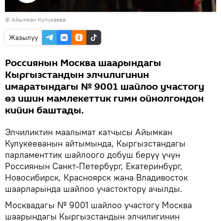
Видеону
© Айымкан Кулукеева
көрсөтүү
Жазылуу
Россиянын Москва шаарындагы
Кыргызстандын элчилигинин
имаратындагы № 9001 шайлоо участогу
өз ишин мамлекеттик гимн ойнолгондон
кийин баштады.
Элчиликтин маалымат катчысы Айымкан
Кулукееванын айтымында, Кыргызстандагы
парламенттик шайлоого добуш берүү үчүн
Россиянын Санкт-Петербург, Екатеринбург,
Новосибирск, Красноярск жана Владивосток
шаарларында шайлоо участоктору ачылды.
Москвадагы № 9001 шайлоо участогу Москва
шаарындагы Кыргызстандын элчилигинин