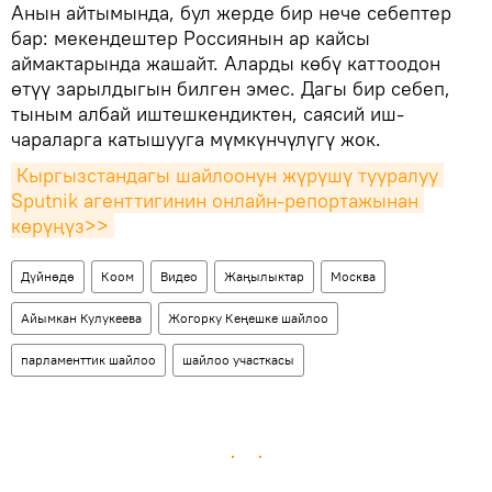
Анын айтымында, бул жерде бир нече себептер
бар: мекендештер Россиянын ар кайсы
аймактарында жашайт. Аларды көбү каттоодон
өтүү зарылдыгын билген эмес. Дагы бир себеп,
тыным албай иштешкендиктен, саясий иш-
чараларга катышууга мүмкүнчүлүгү жок.
Кыргызстандагы шайлоонун жүрүшү тууралуу 
Sputnik агенттигинин онлайн-репортажынан 
көрүңүз>>
Дүйнөдө
Коом
Видео
Жаңылыктар
Москва
Айымкан Кулукеева
Жогорку Кеңешке шайлоо
парламенттик шайлоо
шайлоо участкасы