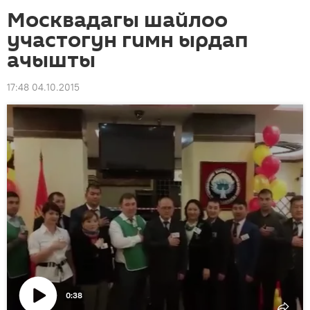
Москвадагы шайлоо
участогун гимн ырдап
ачышты
17:48 04.10.2015
0:38