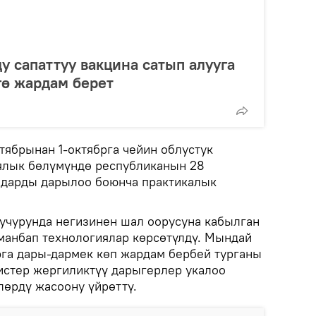
у сапаттуу вакцина сатып алууга
гө жардам берет
тябрынан 1-октябрга чейин облустук
ялык бөлүмүндө республиканын 28
лдарды дарылоо боюнча практикалык
 учурунда негизинен шал оорусуна кабылган
аманбап технологиялар көрсөтүлдү. Мындай
га дары-дармек көп жардам бербей турганы
дистер жергиликтүү дарыгерлер укалоо
лөрдү жасоону үйрөттү.