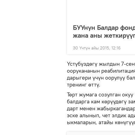
БУУнун Балдар фонд
жана аны жеткирүү
30 Үчтүн айы 2015, 12:16
Үстүбүздөгү жылдын 7-сен
оорукананын реабилитаци
дарыгери үчүн оорулуу ба
тренинг өттү.
Төрт жумага созулган окуу
балдарга кам көрүүдөгү з
дарт менен жабыркагандар
эске алынып, чет элдик а
ыкмаларын, атайы көнүгүү