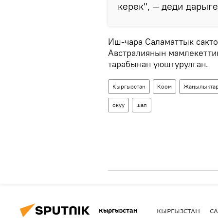
керек", — деди дарыге
Иш-чара Саламаттык сакт
Австралиянын мамлекетти
тарабынан уюштурулган.
Кыргызстан
Коом
Жаңылыкта
окуу
шал
Кыргызстан
КЫРГЫЗСТАН
СА