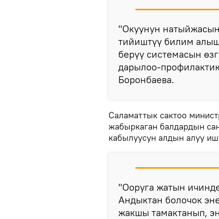
"Окуунун натыйжасын
тийиштүү билим алыш
берүү системасын өзг
дарылоо-профилактик
Боронбаева.
Саламаттык сактоо минист
жабыркаган балдардын сан
кабылуусун алдын алуу иш
"Ооруга жатын ичинде
Андыктан болочок эне
жакшы тамактанып, э