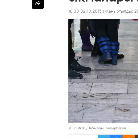
18:00 02.10.2015
(Жаңыртылды:
2
©
Sputnik / Табылды Кадырбеков