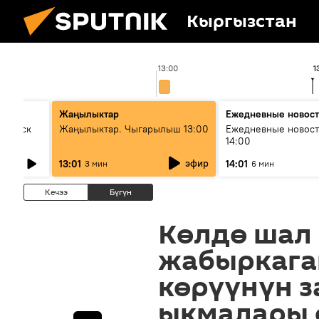
Кыргызстан
13:00
1
Жаңылыктар
Ежедневные новос
Выпуск
Жаңылыктар. Чыгарылыш 13:00
Ежедневные новост
14:00
эфир
13:01
14:01
3 мин
6 мин
Кечээ
Бүгүн
Көлдө шал
жабыркага
көрүүнүн 
ыкмалары 