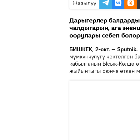
Жазылуу
Дарыгерлер балдардын
чалдыгарын, ага энен
оорулары себеп болор
БИШКЕК, 2-окт. — Sputnik.
мүмкүнчүлүгү чектелген б
кабылганын Ысык-Көлдө ө
жыйынтыгы оюнча өткөн м