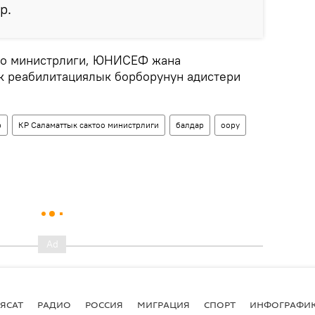
р.
оо министрлиги, ЮНИСЕФ жана
к реабилитациялык борборунун адистери
р
КР Саламаттык сактоо министрлиги
балдар
оору
ЯСАТ
РАДИО
РОССИЯ
МИГРАЦИЯ
СПОРТ
ИНФОГРАФИ