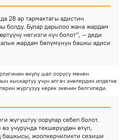
да 28 ар тармактагы адистин
ы болду. Булар дарылоо жана жардам
өртүүчү негизги күч болот", — деди
алык жардам бөлүмүнүн башкы адиси
рлигинин өкүлү шал оорусу менен
ын кыскартуу үчүн алгач энелердин илдетке
терин жүргүзүү керек экенин белгиледи.
ги жугуштуу оорулар себеп болот.
 өз учурунда текшерүүдөн өтүп,
ң башкысы, жоопкерчиликти сезиши