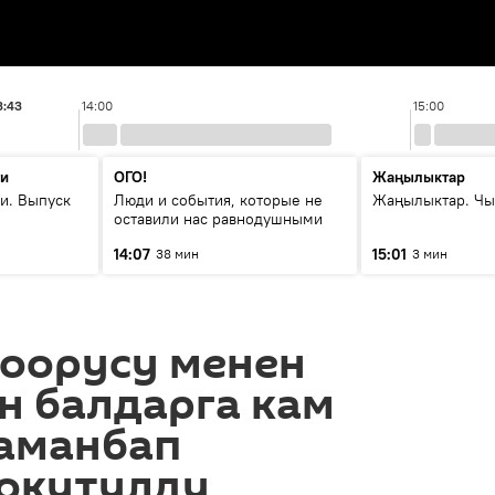
3:43
14:00
15:00
ти
ОГО!
Жаңылыктар
и. Выпуск
Люди и события, которые не
Жаңылыктар. Чы
оставили нас равнодушными
14:07
15:01
38 мин
3 мин
 оорусу менен
н балдарга кам
заманбап
окутулду