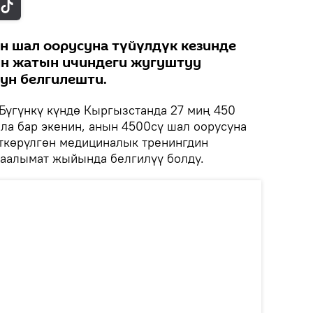
 шал оорусуна түйүлдүк кезинде
ин жатын ичиндеги жугуштуу
ун белгилешти.
Бүгүнкү күндө Кыргызстанда 27 миң 450
ала бар экенин, анын 4500cү шал оорусуна
ткөрүлгөн медициналык тренингдин
аалымат жыйында белгилүү болду.