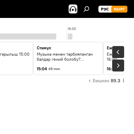
РУС
КЫРГ
16:00
Стимул
Ежедневные 
гарылыш 15:00
Музыка менен тарбияланган
Ежедневные н
балдар гений болобу?
16:00
Кыргыздын жашоосунда
15:04
16:01
49 мин
3 мин
музыканын орду
г. Бишкек
89.3