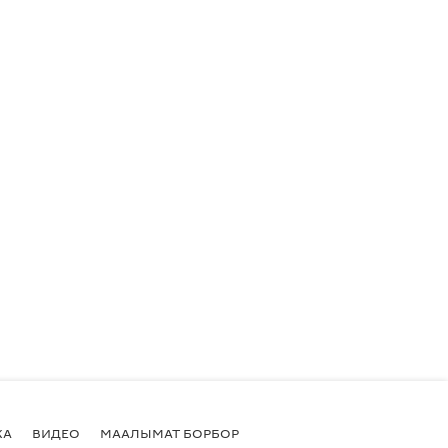
КА
ВИДЕО
МААЛЫМАТ БОРБОР