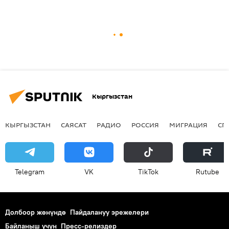
Кыргызстан
КЫРГЫЗСТАН
САЯСАТ
РАДИО
РОССИЯ
МИГРАЦИЯ
СП
Telegram
VK
ТikТоk
Rutube
Долбоор жөнүндө
Пайдалануу эрежелери
Байланыш үчүн
Пресс-релиздер