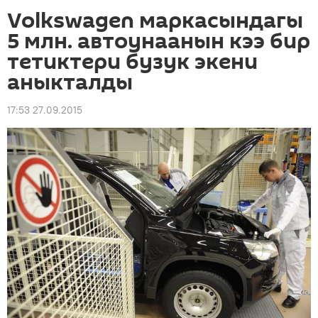
Volkswagen маркасындагы
5 млн. автоунаанын кээ бир
тетиктери бузук экени
аныкталды
17:53 27.09.2015