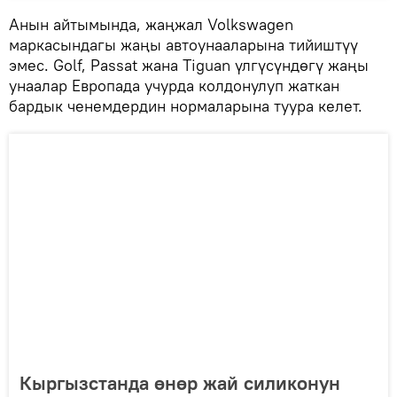
Анын айтымында, жаңжал Volkswagen
маркасындагы жаңы автоунааларына тийиштүү
эмес. Golf, Passat жана Tiguan үлгүсүндөгү жаңы
унаалар Европада учурда колдонулуп жаткан
бардык ченемдердин нормаларына туура келет.
Кыргызстанда өнөр жай силиконун