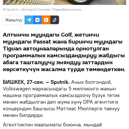
©
Sputnik
/ Григорий Сысоев
/
Медиабанкка өтүү
Жазылуу
Алтынчы муундагы Golf, жетинчи
муундагы Passat жана биринчи муундагы
Tiguan автоунааларында орнотулган
программалык камсыздандыруу жабдыгы
абага ташталуучу зыяндуу заттардын
көрсөткүчүн жасалма түрдө төмөндөткөн.
БИШКЕК, 27-сен. — Sputnik.
Анык болгондой,
Volkswagen маркасындагы 5 миллионго жакын
машина программалык камсыздоочу бузук тетик
менен жабдылган деп жума күнү DPA агенттиги
концерндин башчысы Маттиас Мюллерге таянуу
менен билдирди.
Агенттиктин маалыматы боюнча, мындай