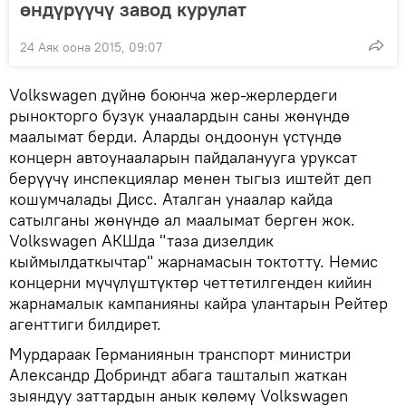
өндүрүүчү завод курулат
24 Аяк оона 2015, 09:07
Volkswagen дүйнө боюнча жер-жерлердеги
рынокторго бузук унаалардын саны жөнүндө
маалымат берди. Аларды оңдоонун үстүндө
концерн автоунааларын пайдаланууга уруксат
берүүчү инспекциялар менен тыгыз иштейт деп
кошумчалады Дисс. Аталган унаалар кайда
сатылганы жөнүндө ал маалымат берген жок.
Volkswagen АКШда "таза дизелдик
кыймылдаткычтар" жарнамасын токтотту. Немис
концерни мүчүлүштүктөр четтетилгенден кийин
жарнамалык кампанияны кайра улантарын Рейтер
агенттиги билдирет.
Мурдараак Германиянын транспорт министри
Александр Добриндт абага ташталып жаткан
зыяндуу заттардын анык көлөмү Volkswagen