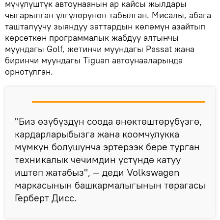
мүчүлүштүк автоунаанын ар кайсы жылдары
чыгарылган үлгүлөрүнөн табылган. Мисалы, абага
ташталуучу зыяндуу заттардын көлөмүн азайтып
көрсөткөн программалык жабдуу алтынчы
муундагы Golf, жетинчи муундагы Passat жана
биринчи муундагы Tiguan автоунааларында
орнотулган.
"Биз өзүбүздүн соода өнөктөштөрүбүзгө,
кардарларыбызга жана коомчулукка
мүмкүн болушунча эртерээк бере турган
техникалык чечимдин үстүндө катуу
иштеп жатабыз", — деди Volkswagen
маркасынын башкармалыгынын төрагасы
Герберт Дисс.