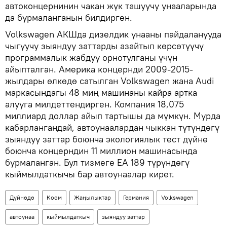
автоконцернинин чакан жүк ташуучу унааларында
да бурмаланганын билдирген.
Volkswagen АКШда дизелдик унааны пайдаланууда
чыгуучу зыяндуу заттарды азайтып көрсөтүүчү
программалык жабдуу орнотулганы үчүн
айыпталган. Америка концернди 2009-2015-
жылдары өлкөдө сатылган Volkswagen жана Audi
маркасындагы 48 миң машинаны кайра артка
алууга милдеттендирген. Компания 18,075
миллиард доллар айып тартышы да мүмкүн. Мурда
кабарлангандай, автоунаалардан чыккан түтүндөгү
зыяндуу заттар боюнча экологиялык тест дүйнө
боюнча концерндин 11 миллион машинасында
бурмаланган. Бул тизмеге EA 189 түрүндөгү
кыймылдаткычы бар автоунаалар кирет.
Дүйнөдө
Коом
Жаңылыктар
Германия
Volkswagen
автоунаа
кыймылдаткыч
зыяндуу заттар