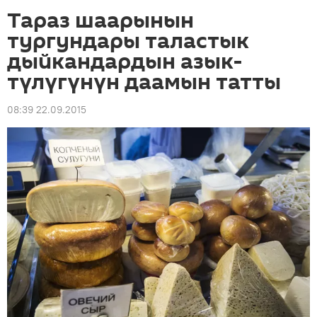
Тараз шаарынын
тургундары таластык
дыйкандардын азык-
түлүгүнүн даамын татты
08:39 22.09.2015