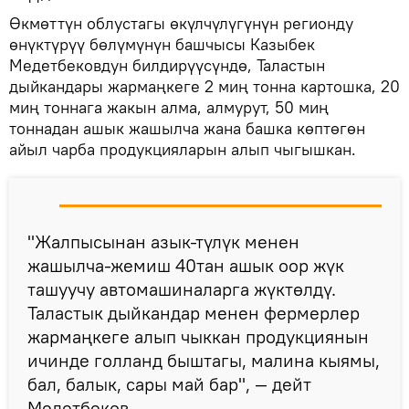
Өкмөттүн облустагы өкүлчүлүгүнүн регионду
өнүктүрүү бөлүмүнүн башчысы Казыбек
Медетбековдун билдирүүсүндө, Таластын
дыйкандары жармаңкеге 2 миң тонна картошка, 20
миң тоннага жакын алма, алмурут, 50 миң
тоннадан ашык жашылча жана башка көптөгөн
айыл чарба продукцияларын алып чыгышкан.
"Жалпысынан азык-түлүк менен
жашылча-жемиш 40тан ашык оор жүк
ташуучу автомашиналарга жүктөлдү.
Таластык дыйкандар менен фермерлер
жармаңкеге алып чыккан продукциянын
ичинде голланд быштагы, малина кыямы,
бал, балык, сары май бар", — дейт
Медетбеков.