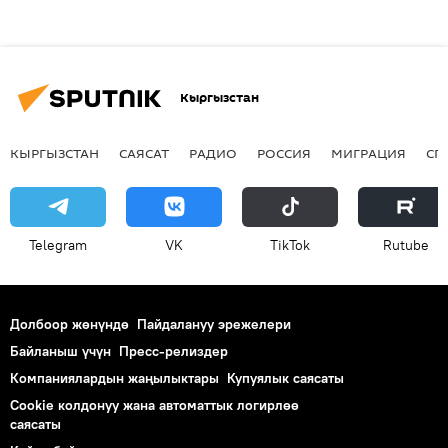
Кыргызстан
КЫРГЫЗСТАН
САЯСАТ
РАДИО
РОССИЯ
МИГРАЦИЯ
СП
Telegram
VK
ТikТоk
Rutube
Долбоор жөнүндө
Пайдалануу эрежелери
Байланыш үчүн
Пресс-релиздер
Компаниялардын жаңылыктары
Купуялык саясаты
Cookie колдонуу жана автоматтык логирлөө
саясаты