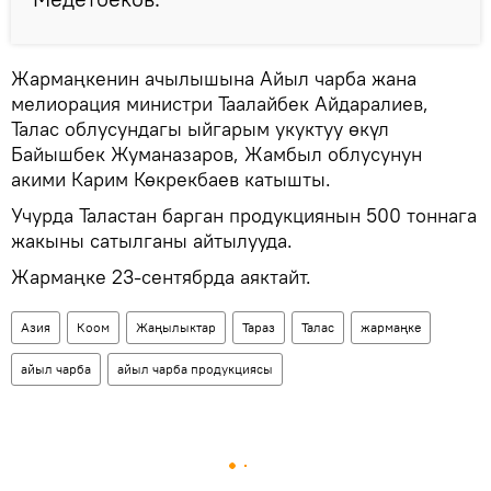
Жармаңкенин ачылышына Айыл чарба жана
мелиорация министри Таалайбек Айдаралиев,
Талас облусундагы ыйгарым укуктуу өкүл
Байышбек Жуманазаров, Жамбыл облусунун
акими Карим Көкрекбаев катышты.
Учурда Таластан барган продукциянын 500 тоннага
жакыны сатылганы айтылууда.
Жармаңке 23-сентябрда аяктайт.
Азия
Коом
Жаңылыктар
Тараз
Талас
жармаңке
айыл чарба
айыл чарба продукциясы