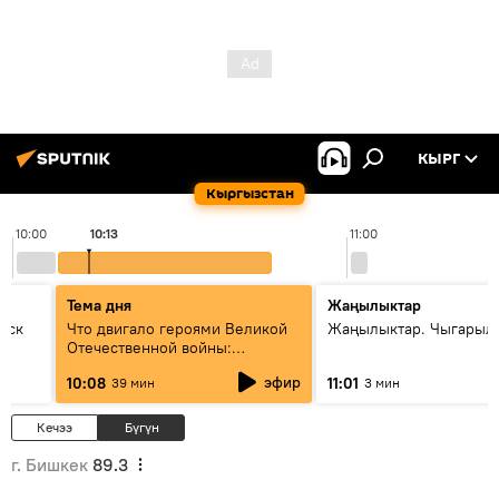
КЫРГ
Кыргызстан
10:00
10:13
11:00
Тема дня
Жаңылыктар
уск
Что двигало героями Великой
Жаңылыктар. Чыгарылы
Отечественной войны:
вспоминая Чолпонбая
эфир
10:08
11:01
39 мин
3 мин
Тулебердиева
Кечээ
Бүгүн
г. Бишкек
89.3