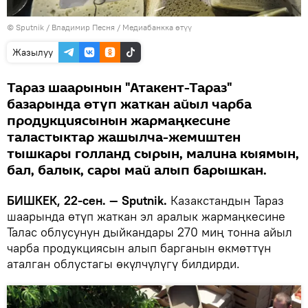
©
Sputnik
/ Владимир Песня
/
Медиабанкка өтүү
Жазылуу
Тараз шаарынын "Атакент-Тараз"
базарында өтүп жаткан айыл чарба
продукциясынын жармаңкесине
таластыктар жашылча-жемиштен
тышкары голланд сырын, малина кыямын,
бал, балык, сары май алып барышкан.
БИШКЕК, 22-сен. — Sputnik.
Казакстандын Тараз
шаарында өтүп жаткан эл аралык жармаңкесине
Талас облусунун дыйкандары 270 миң тонна айыл
чарба продукциясын алып барганын өкмөттүн
аталган облустагы өкүлчүлүгү билдирди.