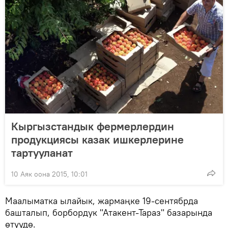
Кыргызстандык фермерлердин
продукциясы казак ишкерлерине
тартууланат
10 Аяк оона 2015, 10:01
Маалыматка ылайык, жармаңке 19-сентябрда
башталып, борбордук "Атакент-Тараз" базарында
өтүүдө.