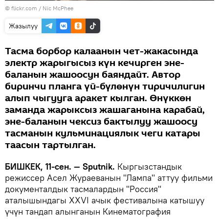
© flickr.com / Nic McPhee
Жазылуу
Тасма борбор калаанын чет-жакасында
электр жарыгысыз күн кечирген эне-
баланын жашоосун баяндайт. Автор
биринчи планга үй-бүлөнүн тиричилигин
алып чыгууга аракет кылган. Өнүккөн
заманда жарыксыз жашаганына карабай,
эне-баланын чексиз бактылуу жашоосу
тасманын кульминациялык чеги катары
таасын тартылган.
БИШКЕК, 11-сен. — Sputnik.
Кыргызстандык
режиссер Асел Жураеванын "Лампа" аттуу фильми
документалдык тасмалардын "Россия"
аталышындагы XXVI ачык фестивалына катышуу
үчүн тандап алынганын Кинематография