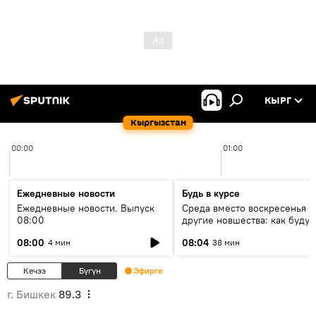
КЫРГ
Кыргызстан
00:00
01:00
Ежедневные новости
Будь в курсе
Ежедневные новости. Выпуск
Среда вместо воскресенья и
08:00
другие новшества: как будут
проходить выборы в КР?
08:00
08:04
4 мин
38 мин
Кечээ
Бүгүн
Эфирге
г. Бишкек
89.3