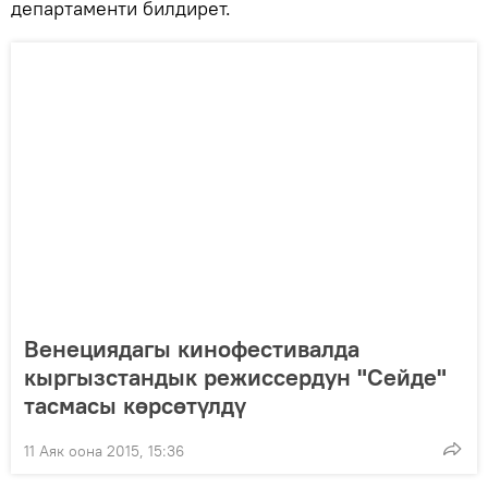
департаменти билдирет.
Венециядагы кинофестивалда
кыргызстандык режиссердун "Сейде"
тасмасы көрсөтүлдү
11 Аяк оона 2015, 15:36