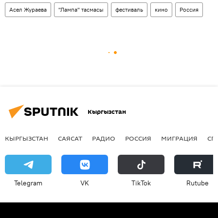
Асел Жураева
"Лампа" тасмасы
фестиваль
кино
Россия
Кыргызстан
КЫРГЫЗСТАН
САЯСАТ
РАДИО
РОССИЯ
МИГРАЦИЯ
СП
Telegram
VK
ТikТоk
Rutube