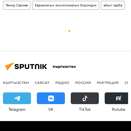
Темир Сариев
Евразиялык экономикалык биримдик
айыл чарба
Кыргызстан
КЫРГЫЗСТАН
САЯСАТ
РАДИО
РОССИЯ
МИГРАЦИЯ
СП
Telegram
VK
ТikТоk
Rutube