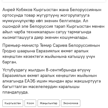
Анрей Кобяков Кыргызстан жана Белоруссиянын
ортосунда товар жүгүртүүнү жогорулатууга
мүмкүнчүлүктɵр кɵп экенин белгиледи. Ал
ошондой эле Белоруссия тарап Кыргызстан менен
айыл чарба техникаларын сатуу тармагында
кызматташууга даяр экенин кошумчалады.
Премьер-министр Темир Сариев Белоруссиянын
Гродно шаарына Евразиялык өкмөт аралык
кеңештин кезектеги жыйынына катышуу үчүн
барган.
Үстүбүздөгү жылдын 8-сентябрында өтүүчү
Евразиялык өкмөт аралык кеңештин жыйынын
алкагында ЕАЭБ ишин мындан ары жакшыртууга
багытталган маселелердин каралышы
пландалууда.
Кыргызстан
Коом
Жаңылыктар
Экономика