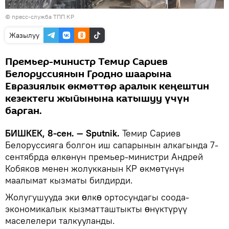
© пресс-служба ТПП КР
Жазылуу
Премьер-министр Темир Сариев
Белоруссиянын Гродно шаарына
Евразиялык өкмөттөр аралык кеңештин
кезектеги жыйынына катышуу үчүн
барган.
БИШКЕК, 8-сен. — Sputnik.
Темир Сариев
Белоруссияга болгон иш сапарынын алкагында 7-
сентябрда өлкөнүн премьер-министри Андрей
Кобяков менен жолукканын КР өкмөтүнүн
маалымат кызматы билдирди.
Жолугушууда эки ɵлкɵ ортосундагы соода-
экономикалык кызматташтыкты ɵнүктүрүү
маселелери талкууланды.