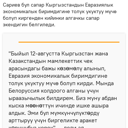
Сариев бул сапар Кыргызстандын Евразиялык
экономикалык биримдигине толук укуктуу мүчө
болуп киргенден кийинки алгачкы сапар
экендигин белгиледи.
"Быйыл 12-августта Кыргызстан жана
Казакстандын мамлекеттик чек
арасындагы бажы кɵзɵмɵлү алынып,
Евразия экономикалык биримдигине
толук укуктуу мүчө болуп кирди. Мында
Белоруссия колдоого алганы үчүн
ыраазычылык билдирем. Биз муну абдан
кыска мɵɵнɵттүн ичинде ишке ашыра
алдык. Эми бул мүмкүнчүлүктɵрдү
арттыруу үчүн биргеликте аракет
кɵрүшүбүз керек", — деди ал.