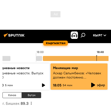
КЫРГ
Кыргызстан
18:00
18:48
едневные новости
Меняющие мир
едневные новости. Выпуск
Аскар Салымбеков: «Человек
:00
должен постоянно
совершенствоваться»
эфир
:00
18:05
5 мин
54 мин
Кечээ
Бүгүн
г. Бишкек
89.3