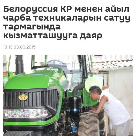
Белоруссия КР менен айыл
чарба техникаларын сатуу
тармагында
кызматташууга даяр
10:13 08.09.2015