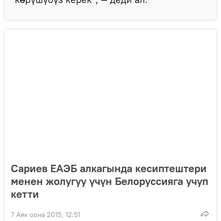
Сариев ЕАЭБ алкагында кесиптештери
менен жолугуу үчүн Белоруссияга учуп
кетти
7 Аяк оона 2015, 12:51