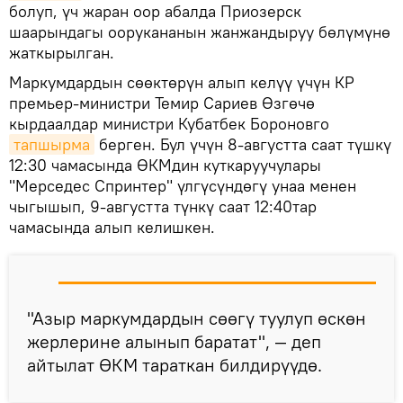
болуп, үч жаран оор абалда Приозерск
шаарындагы оорукананын жанжандыруу бөлүмүнө
жаткырылган.
Маркумдардын сөөктөрүн алып келүү үчүн КР
премьер-министри Темир Сариев Өзгөчө
кырдаалдар министри Кубатбек Бороновго
тапшырма
берген. Бул үчүн 8-августта саат түшкү
12:30 чамасында ӨКМдин куткаруучулары
"Мерседес Спринтер" үлгүсүндөгү унаа менен
чыгышып, 9-августта түнкү саат 12:40тар
чамасында алып келишкен.
"Азыр маркумдардын сөөгү туулуп өскөн
жерлерине алынып баратат", — деп
айтылат ӨКМ тараткан билдирүүдө.