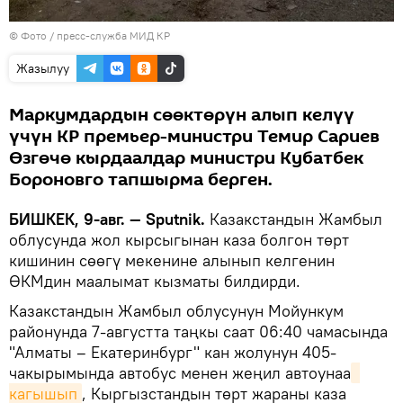
© Фото / пресс-служба МИД КР
Жазылуу
Маркумдардын сөөктөрүн алып келүү
үчүн КР премьер-министри Темир Сариев
Өзгөчө кырдаалдар министри Кубатбек
Бороновго тапшырма берген.
БИШКЕК, 9-авг. — Sputnik.
Казакстандын Жамбыл
облусунда жол кырсыгынан каза болгон төрт
кишинин сөөгү мекенине алынып келгенин
ӨКМдин маалымат кызматы билдирди.
Казакстандын Жамбыл облусунун Мойункум
районунда 7-августта таңкы саат 06:40 чамасында
"Алматы – Екатеринбург" кан жолунун 405-
чакырымында автобус менен жеңил автоунаа
кагышып
, Кыргызстандын төрт жараны каза