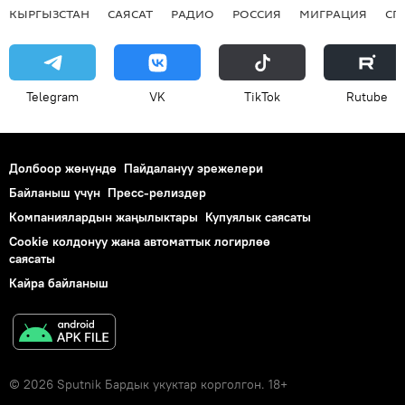
КЫРГЫЗСТАН
САЯСАТ
РАДИО
РОССИЯ
МИГРАЦИЯ
СП
Telegram
VK
ТikТоk
Rutube
Долбоор жөнүндө
Пайдалануу эрежелери
Байланыш үчүн
Пресс-релиздер
Компаниялардын жаңылыктары
Купуялык саясаты
Cookie колдонуу жана автоматтык логирлөө
саясаты
Кайра байланыш
© 2026 Sputnik Бардык укуктар корголгон. 18+