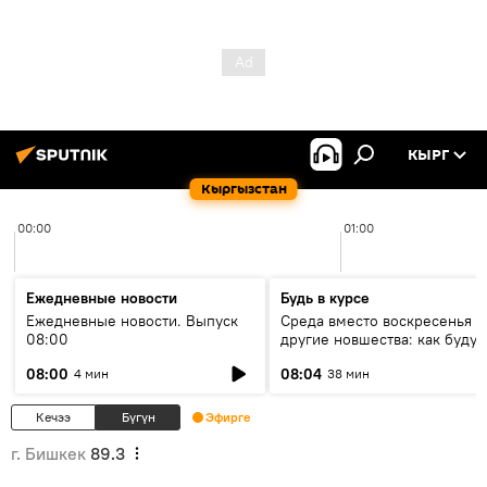
КЫРГ
Кыргызстан
00:00
01:00
Ежедневные новости
Будь в курсе
Ежедневные новости. Выпуск
Среда вместо воскресенья и
08:00
другие новшества: как будут
проходить выборы в КР?
08:00
08:04
4 мин
38 мин
Кечээ
Бүгүн
Эфирге
г. Бишкек
89.3