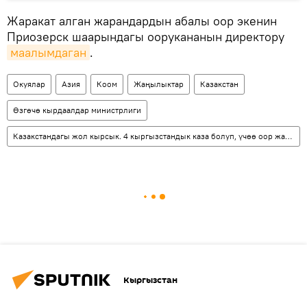
Жаракат алган жарандардын абалы оор экенин
Приозерск шаарындагы оорукананын директору
маалымдаган
.
Окуялар
Азия
Коом
Жаңылыктар
Казакстан
Өзгөчө кырдаалдар министрлиги
Казакстандагы жол кырсык. 4 кыргызстандык каза болуп, үчөө оор жаракат алды
Кыргызстан