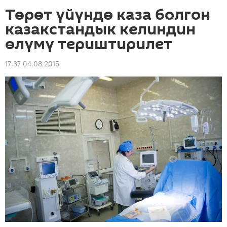
Төрөт үйүндө каза болгон
казакстандык келиндин
өлүмү териштирилет
17:37 04.08.2015