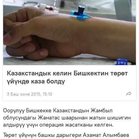
Казакстандык келин Бишкектин төрөт
үйүндө каза болду
3 Баш оона 2015, 15:10
Оорулуу Бишкекке Казакстандын Жамбыл
облусундагы Жанатас шаарынан жатын шишигин
алдыруу үчүн операция жасатканы келген.
Төрөт үйүнүн башкы дарыгери Азамат Алымбаев