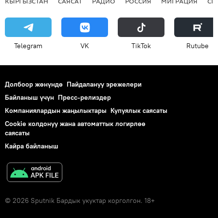
КЫРГЫЗСТАН
САЯСАТ
РАДИО
РОССИЯ
МИГРАЦИЯ
СП
Telegram
VK
ТikТоk
Rutube
Долбоор жөнүндө
Пайдалануу эрежелери
Байланыш үчүн
Пресс-релиздер
Компаниялардын жаңылыктары
Купуялык саясаты
Cookie колдонуу жана автоматтык логирлөө
саясаты
Кайра байланыш
© 2026 Sputnik Бардык укуктар корголгон. 18+