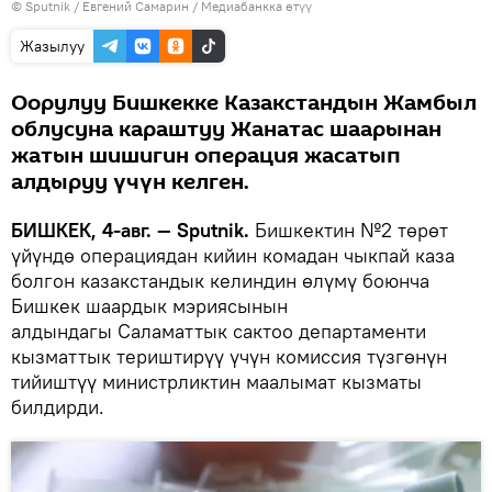
©
Sputnik
/ Евгений Самарин
/
Медиабанкка өтүү
Жазылуу
Оорулуу Бишкекке Казакстандын Жамбыл
облусуна караштуу Жанатас шаарынан
жатын шишигин операция жасатып
алдыруу үчүн келген.
БИШКЕК, 4-авг. — Sputnik.
Бишкектин №2 төрөт
үйүндө операциядан кийин комадан чыкпай каза
болгон казакстандык келиндин өлүмү боюнча
Бишкек шаардык мэриясынын
алдындагы Саламаттык сактоо департаменти
кызматтык териштирүү үчүн комиссия түзгөнүн
тийиштүү министрликтин маалымат кызматы
билдирди.