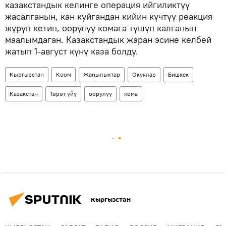
казакстандык келинге операция ийгиликтүү
жасалганын, кан куйгандан кийин күчтүү реакция
жүрүп кетип, оорулуу комага түшүп калганын
маалымдаган. Казакстандык жаран эсине келбей
жатып 1-август күнү каза болду.
Кыргызстан
Коом
Жаңылыктар
Окуялар
Бишкек
Казакстан
Төрөт үйү
оорулуу
кома
Кыргызстан