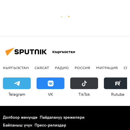
Кыргызстан
КЫРГЫЗСТАН
САЯСАТ
РАДИО
РОССИЯ
МИГРАЦИЯ
СП
Telegram
VK
ТikТоk
Rutube
Долбоор жөнүндө
Пайдалануу эрежелери
Байланыш үчүн
Пресс-релиздер