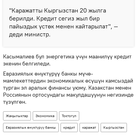
"Каражатты Кыргызстан 20 жылга
берилди. Кредит сегиз жыл бир
пайыздык үстөк менен кайтарылат", —
деди министр.
Касымалиев бул энергетика үчүн маанилүү кредит
экенин белгиледи.
Евразиялык өнүктүрүү банкы мүчө-
мамлекеттердин экономикалык өсүшүн камсыздай
турган эл аралык финансы уюму. Казакстан менен
Россиянын ортосундагы макулдашуунун негизинде
түзүлгөн.
Жаңылыктар
Экономика
Токтогул
Евразиялык өнүктүрүү банкы
кредит
каражат
Кыргызстан