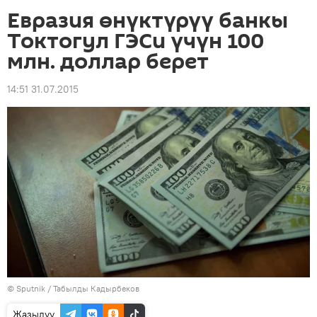
Евразия өнүктүрүү банкы
Токтогул ГЭСи үчүн 100
млн. доллар берет
14:51 31.07.2015
©
Sputnik / Табылды Кадырбеков
Жазылуу