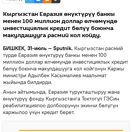
Кыргызстан Евразия өнүктүрүү банкы
менен 100 миллион доллар өлчөмүндө
инвестициялык кредит бөлүү боюнча
макулдашууга расмий кол койду.
БИШКЕК, 31-июль — Sputnik.
Кыргызстан расмий
түрдө Евразия өнүктүрүү банкы менен 100
миллион доллар өлчөмүндө инвестициялык кредит
бөлүү боюнча макулдашууга кол койгонун Каржы
министри Адылбек Касымалиев маалымат
жыйында билдирди.
Анын айтымында, Евразия турукташтыруу жана
өнүктүрүү фонду Кыргызстанга Токтогул ГЭСин
реабилитациялоо долбоорунун экинчи бөлүгүн
каржылоо үчүн кредит берет.