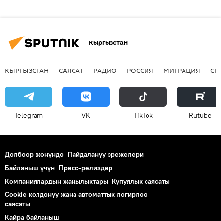
Кыргызстан
КЫРГЫЗСТАН
САЯСАТ
РАДИО
РОССИЯ
МИГРАЦИЯ
СП
Telegram
VK
ТikТоk
Rutube
Долбоор жөнүндө
Пайдалануу эрежелери
Байланыш үчүн
Пресс-релиздер
Компаниялардын жаңылыктары
Купуялык саясаты
Cookie колдонуу жана автоматтык логирлөө
саясаты
Кайра байланыш