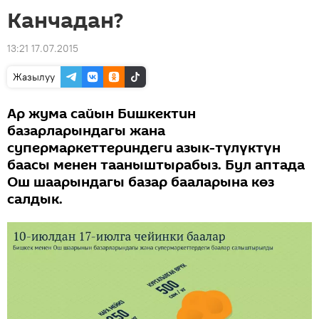
Канчадан?
13:21 17.07.2015
Жазылуу
Ар жума сайын Бишкектин
базарларындагы жана
супермаркеттериндеги азык-түлүктүн
баасы менен тааныштырабыз. Бул аптада
Ош шаарындагы базар бааларына көз
салдык.