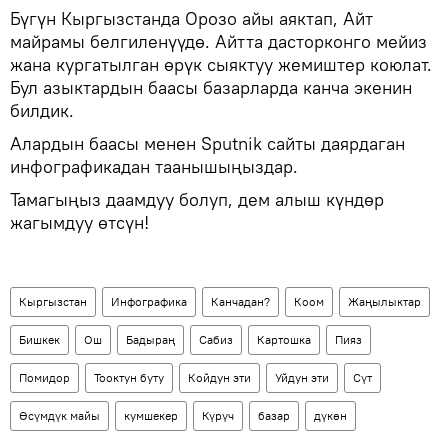
Бүгүн Кыргызстанда Орозо айы аяктап, Айт
майрамы белгиленүүдө. Айтта дасторконго мейиз
жана кургатылган өрүк сыяктуу жемиштер коюлат.
Бул азыктардын баасы базарларда канча экенин
билдик.
Алардын баасы менен Sputnik сайты даярдаган
инфографикадан таанышыңыздар.
Тамагыңыз даамдуу болуп, дем алыш күндөр
жагымдуу өтсүн!
Кыргызстан
Инфографика
Канчадан?
Коом
Жаңылыктар
Бишкек
Ош
Бадыраң
Сабиз
Картошка
Пияз
Помидор
Тооктун буту
Койдун эти
Уйдун эти
Сүт
Өсүмдүк майы
кумшекер
Күрүч
базар
дүкөн