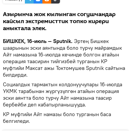
Азырынча жок кылынган согушчандар
кайсыл экстремисттик топко кирери
аныктала элек.
БИШКЕК, 16-июль — Sputnik.
Эртең Бишкек
шаарынын эски аянтында боло турчу майрамдык
Айт намазына 16-июлда кечинде болгон атайын
операция таасирин тийгизбей турганын КР
муфтийи Максат ажы Токтомушев Sputnik сайтына
билдирди.
Социалдык тармактын колдонуучулары 16-июлда
УКМК тарабынан жүргүзүлгөн атайын операция
эски аянтта боло турчу Айт намазына таасир
бербейби деп кабатырланышууда.
КР муфтийи Айт намазы боло турганын баса
белгиледи.