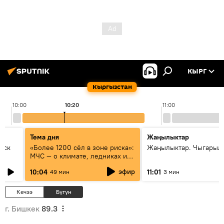
КЫРГ
Кыргызстан
10:00
10:20
11:00
Тема дня
Жаңылыктар
уск
«Более 1200 сёл в зоне риска»:
Жаңылыктар. Чыгарылы
МЧС — о климате, ледниках и
системе оповещения
эфир
10:04
11:01
49 мин
3 мин
населения
Кечээ
Бүгүн
г. Бишкек
89.3