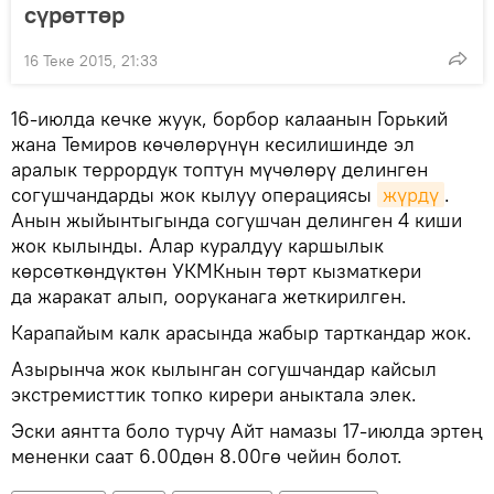
сүрөттөр
16 Теке 2015, 21:33
16-июлда кечке жуук, борбор калаанын Горький
жана Темиров көчөлөрүнүн кесилишинде эл
аралык террордук топтун мүчөлөрү делинген
согушчандарды жок кылуу операциясы
жүрдү
.
Анын жыйынтыгында согушчан делинген 4 киши
жок кылынды. Алар куралдуу каршылык
көрсөткөндүктөн УКМКнын төрт кызматкери
да жаракат алып, ооруканага жеткирилген.
Карапайым калк арасында жабыр тарткандар жок.
Азырынча жок кылынган согушчандар кайсыл
экстремисттик топко кирери аныктала элек.
Эски аянтта боло турчу Айт намазы 17-июлда эртең
мененки саат 6.00дөн 8.00гө чейин болот.