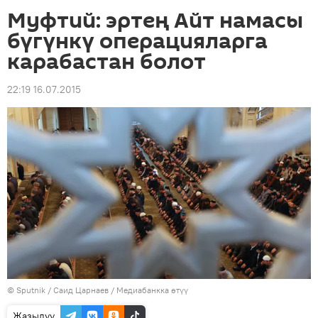
Муфтий: эртең Айт намасы
бүгүнкү операцияларга
карабастан болот
22:19 16.07.2015
©
Sputnik
/ Саид Царнаев
/
Медиабанкка өтүү
Жазылуу