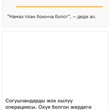
"Намаз план боюнча болот", — деди ал.
Согушчандарды жок кылуу
операциясы. Окуя болгон жердеги