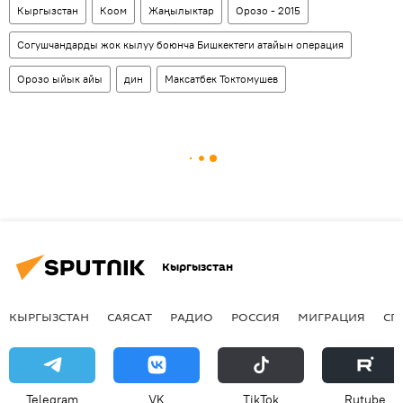
Кыргызстан
Коом
Жаңылыктар
Орозо - 2015
Согушчандарды жок кылуу боюнча Бишкектеги атайын операция
Орозо ыйык айы
дин
Максатбек Токтомушев
Кыргызстан
КЫРГЫЗСТАН
САЯСАТ
РАДИО
РОССИЯ
МИГРАЦИЯ
СП
Telegram
VK
ТikТоk
Rutube