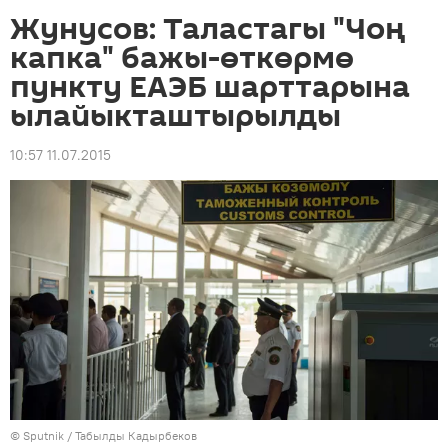
Жунусов: Таластагы "Чоң
капка" бажы-өткөрмө
пункту ЕАЭБ шарттарына
ылайыкташтырылды
10:57 11.07.2015
©
Sputnik / Табылды Кадырбеков