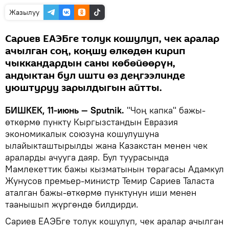
Жазылуу
Сариев ЕАЭБге толук кошулуп, чек аралар
ачылган соң, коңшу өлкөдөн кирип
чыккандардын саны көбөйөөрүн,
андыктан бул ишти өз деңгээлинде
уюштуруу зарылдыгын айтты.
БИШКЕК, 11-июнь — Sputnik.
"Чоң капка" бажы-
өткөрмө пункту Кыргызстандын Евразия
экономикалык союзуна кошулушуна
ылайыкташтырылды жана Казакстан менен чек
араларды ачууга даяр. Бул туурасында
Мамлекеттик бажы кызматынын төрагасы Адамкул
Жунусов премьер-министр Темир Сариев Таласта
аталган бажы-өткөрмө пунктунун иши менен
таанышып жүргөндө билдирди.
Сариев ЕАЭБге толук кошулуп, чек аралар ачылган