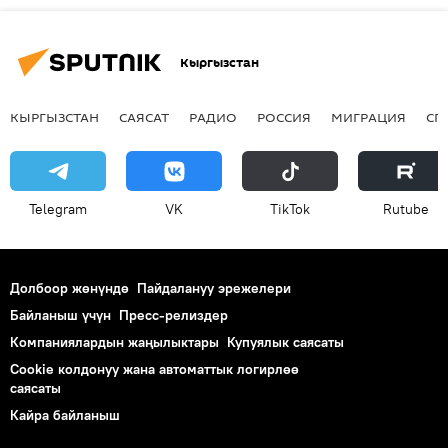
Кыргызстан
КЫРГЫЗСТАН
САЯСАТ
РАДИО
РОССИЯ
МИГРАЦИЯ
СП
Telegram
VK
ТikТоk
Rutube
Долбоор жөнүндө
Пайдалануу эрежелери
Байланыш үчүн
Пресс-релиздер
Компаниялардын жаңылыктары
Купуялык саясаты
Cookie колдонуу жана автоматтык логирлөө
саясаты
Кайра байланыш