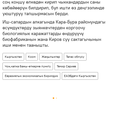
соң коңшу өлкөдөн кирип чыккандардын саны
көбөйөөрүн билдирип, бул ишти өз деңгээлинде
уюштуруу тапшырмасын берди.
Иш-сапардын алкагында Кара-Бура районундагы
өсүмдүктөрдү зыянкечтерден коргоочу
биологиялык каражаттарды өндүрүүчү
биофабриканын жана Киров суу сактагычынын
иши менен таанышты.
Кыргызстан
Коом
Жаңылыктар
Талас облусу
Чоң капка бажы-өткөрмө пункту
Темир Сариев
Евразиялык экономикалык биримдик
ЕАЭБдеги Кыргызстан