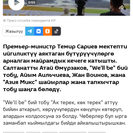
0:55
Видеону
©
Пресс-служба президента КР
көрсөтүү
Жазылуу
Премьер-министр Темир Сариев мектепти
ийгиликтүү аяктаган бүтүрүүчүлөргө
арналган майрамдык кечеге катышты.
Салтанатты Атай Өмүрзаков, "We'll be" бий
тобу, Айым Аильчиева, Жан Воинов, жана
"Азия Микс" шайырлар жана тапкычтар
тобу шаңга бөлөдү.
"We'll be" бий тобу "Ак терек, көк терек" аттуу
бийин аткарып, көрүүчүлөрдүн көңүлүн көтөрүп,
алардын колдоосуна ээ болду. Чеберлер бул ырга
заманбап кыймылдагы бийди айкалыштырышкан.