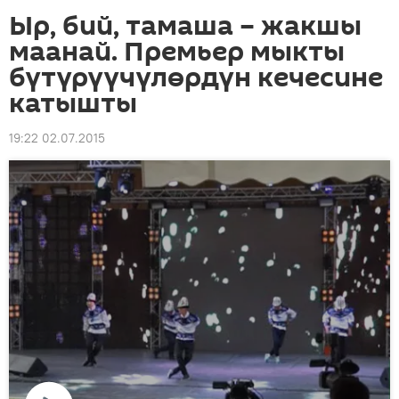
Ыр, бий, тамаша – жакшы
маанай. Премьер мыкты
бүтүрүүчүлөрдүн кечесине
катышты
19:22 02.07.2015