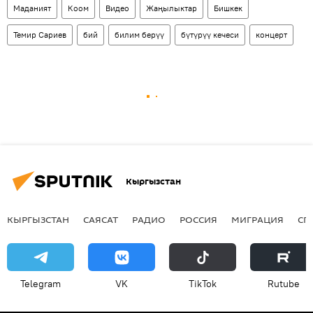
Маданият
Коом
Видео
Жаңылыктар
Бишкек
Темир Сариев
бий
билим берүү
бүтүрүү кечеси
концерт
Кыргызстан
КЫРГЫЗСТАН
САЯСАТ
РАДИО
РОССИЯ
МИГРАЦИЯ
СП
Telegram
VK
ТikТоk
Rutube