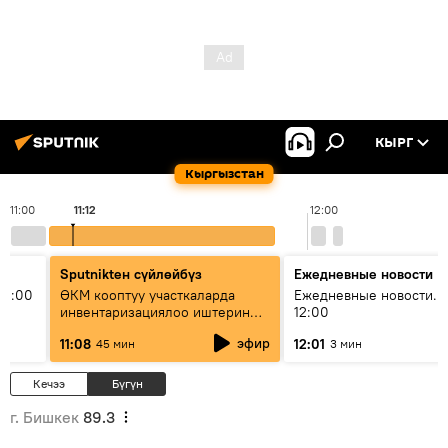
КЫРГ
Кыргызстан
11:00
11:12
12:00
Sputnikteн сүйлөйбүз
Ежедневные новости
11:00
ӨКМ кооптуу участкаларда
Ежедневные новости. 
инвентаризациялоо иштерин
12:00
жүргүзүүдө — иш кайсы этапта?
эфир
11:08
12:01
45 мин
3 мин
Кечээ
Бүгүн
г. Бишкек
89.3