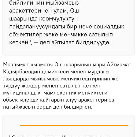
бийлигинин мыйзамсыз
аракеттеринен улам, Ош
шаарында коомчулуктун
пайдалануусундагы бир нече социалдык
объектилер жеке менчикке сатылып
кеткен", — деп айтылат билдирүүдө.
Маалымат кызматы Ош шаарынын мэри Айтмамат
Кадырбаевдин демилгеси менен мурдагы
жылдарда мыйзамсыз менчиктештирилип же
түрдүү жолдор менен сатылып кеткен
муниципалдык, мамлекеттик менчиктеги
обьектилерди кайтарып алуу аракеттери өз
натыйжасын берди деп билдирген.