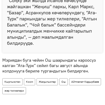
"Соңку эки жылда Исанов көчөсүндө
жайгашкан "Жеңиш" паркы, Карл Маркс,
"Базар", Асранкулов көчөлөрүндөгү, "Ата-
Түрк" паркындагы жер тилкелери, "Алтын
Балалык", "Чой балык" бассейндери
муниципиалдык менчикке кайтарылып
алынды", — деп маалымдалган
билдирүүдө.
Мэриядан буга чейин Ош шаарындагы кароосуз
калган "Ата-Түрк" сейил багы август айында
колдонууга бериле тургандыгын билдирген.
Кыргызстан
Коом
Жаңылыктар
Ош
Айтмамат Кадырбаев
жер тилкелери