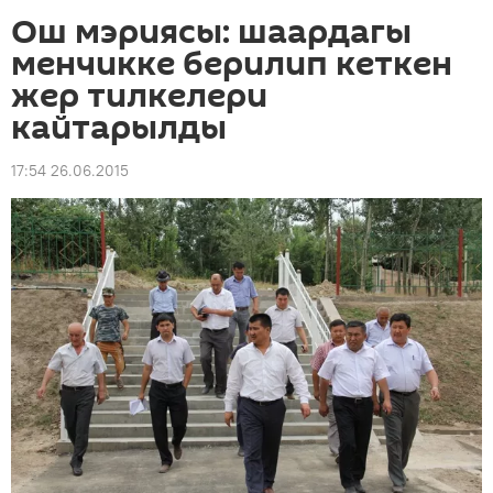
Ош мэриясы: шаардагы
менчикке берилип кеткен
жер тилкелери
кайтарылды
17:54 26.06.2015