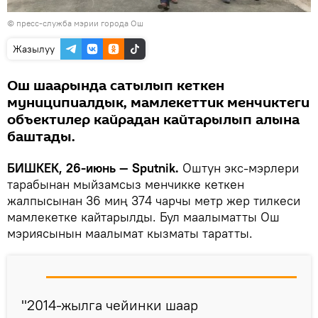
© пресс-служба мэрии города Ош
Жазылуу
Ош шаарында сатылып кеткен
муниципиалдык, мамлекеттик менчиктеги
объектилер кайрадан кайтарылып алына
баштады.
БИШКЕК, 26-июнь — Sputnik.
Оштун экс-мэрлери
тарабынан мыйзамсыз менчикке кеткен
жалпысынан 36 миң 374 чарчы метр жер тилкеси
мамлекетке кайтарылды. Бул маалыматты Ош
мэриясынын маалымат кызматы таратты.
"2014-жылга чейинки шаар