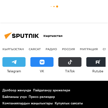
Кыргызстан
КЫРГЫЗСТАН
САЯСАТ
РАДИО
РОССИЯ
МИГРАЦИЯ
СП
Telegram
VK
ТikТоk
Rutube
Долбоор жөнүндө
Пайдалануу эрежелери
Байланыш үчүн
Пресс-релиздер
Компаниялардын жаңылыктары
Купуялык саясаты