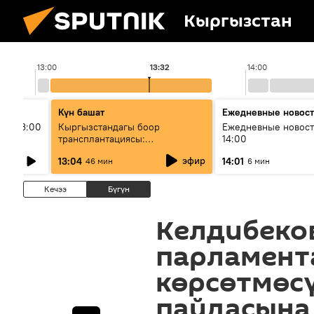
Кыргызстан
13:00
13:32
14:00
Күн башат
Ежедневные новос
ыш 13:00
Кыргызстандагы боор
Ежедневные новост
трансплантациясы:
14:00
жетишкендиктер жана өнүгүү
эфир
13:04
14:01
46 мин
6 мин
келечеги
Кечээ
Бүгүн
Келдибеко
парламент
көрсөтмөс
пайдасына