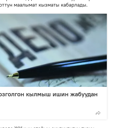
Соттун маалымат кызматы кабарлады.
козголгон кылмыш ишин жабуудан