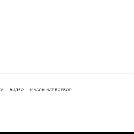
КА
ВИДЕО
МААЛЫМАТ БОРБОР