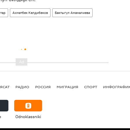
тар
Ахматбек Келдибеков
Бактыгүл Аманалиева
ЯСАТ
РАДИО
РОССИЯ
МИГРАЦИЯ
СПОРТ
ИНФОГРАФИ
e
Odnoklassniki