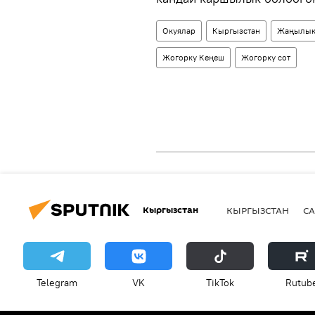
Окуялар
Кыргызстан
Жаңылык
Жогорку Кеңеш
Жогорку сот
Кыргызстан
КЫРГЫЗСТАН
СА
Telegram
VK
ТikТоk
Rutub