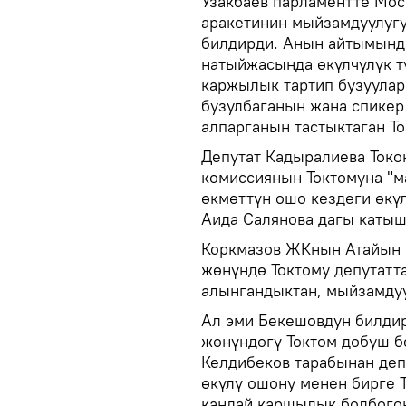
Узакбаев парламентте Мос
аракетинин мыйзамдуулугу
билдирди. Анын айтымынд
натыйжасында өкүлчүлүк т
каржылык тартип бузуулар
бузулбаганын жана спикер
алпарганын тастыктаган Т
Депутат Кадыралиева Ток
комиссиянын Токтомуна "м
өкмөттүн ошо кездеги өкү
Аида Салянова дагы каты
Коркмазов ЖКнын Атайын 
жөнүндө Токтому депутатт
алынгандыктан, мыйзамдуу
Ал эми Бекешовдун билдир
жөнүндөгү Токтом добуш б
Келдибеков тарабынан деп
өкүлү ошону менен бирге Т
кандай каршылык болбого