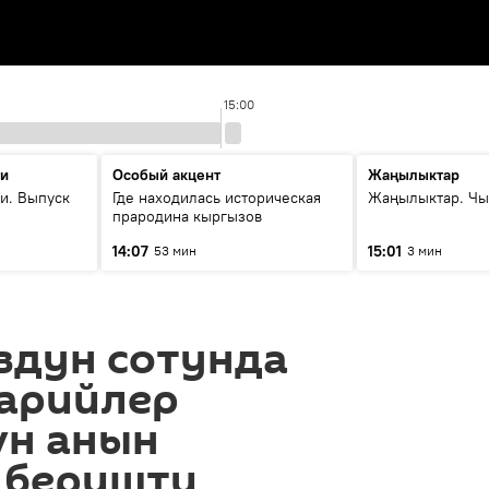
15:00
ти
Особый акцент
Жаңылыктар
и. Выпуск
Где находилась историческая
Жаңылыктар. Чы
прародина кыргызов
14:07
15:01
53 мин
3 мин
вдун сотунда
арийлер
үн анын
 беришти