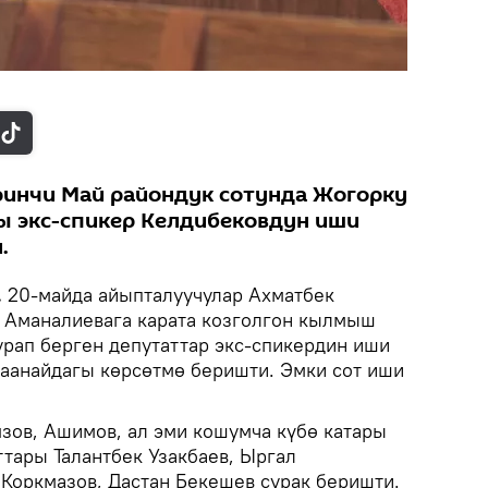
ринчи Май райондук сотунда Жогорку
ы экс-спикер Келдибековдун иши
.
.
20-майда айыпталуучулар Ахматбек
 Аманалиевага карата козголгон кылмыш
урап берген депутаттар экс-спикердин иши
аанайдагы көрсөтмө беришти. Эмки сот иши
язов, Ашимов, ал эми кошумча күбө катары
тары Талантбек Узакбаев, Ыргал
Коркмазов, Дастан Бекешев сурак беришти.