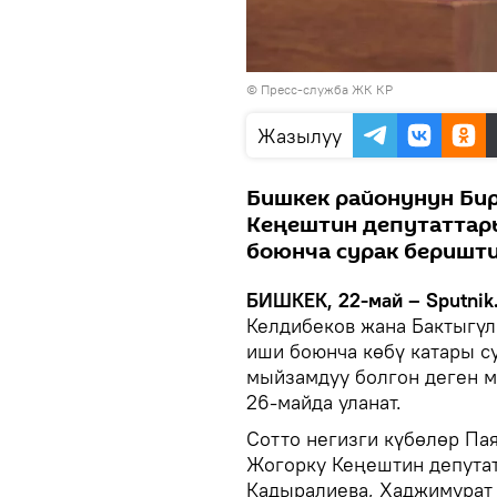
© Пресс-служба ЖК КР
Жазылуу
Бишкек районунун Би
Кеңештин депутаттар
боюнча сурак беришти
БИШКЕК, 22-май – Sputnik
Келдибеков жана Бактыгүл
иши боюнча көбү катары с
мыйзамдуу болгон деген м
26-майда уланат.
Сотто негизги күбөлөр Па
Жогорку Кеңештин депутат
Кадыралиева, Хаджимурат 