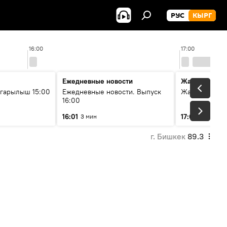
РУС
КЫРГ
16:00
17:00
Ежедневные новости
Жаңылыктар
гарылыш 15:00
Ежедневные новости. Выпуск
Жаңылыктар.
16:00
16:01
17:01
3 мин
3 мин
г. Бишкек
89.3