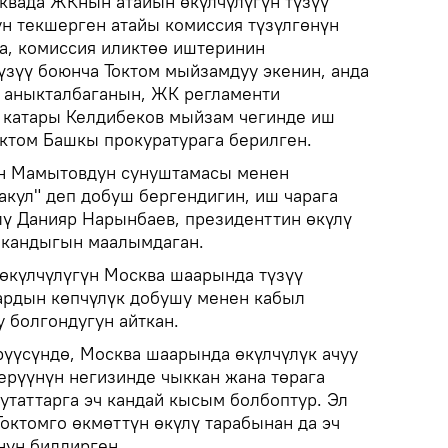
квада ЖКнын атайын өкүлчүлүгүн түзүү
н текшерген атайы комиссия түзүлгөнүн
а, комиссия иликтөө иштеринин
үзүү боюнча Токтом мыйзамдуу экенин, анда
 аныкталбаганын, ЖК регламенти
 катары Келдибеков мыйзам чегинде иш
октом Башкы прокуратурага берилген.
он Мамытовдун сунуштамасы менен
акул" деп добуш бергендигин, иш чарага
лү Данияр Нарынбаев, президенттин өкүлү
шкандыгын маалымдаган.
өкүлчүлүгүн Москва шаарында түзүү
ардын көпчүлүк добушу менен кабыл
 болгондугун айткан.
үүсүндө, Москва шаарында өкүлчүлүк ачуу
ерүүнүн негизинде чыккан жана төрага
утаттарга эч кандай кысым болбоптур. Эл
октомго өкмөттүн өкүлү тарабынан да эч
нун билдирген.