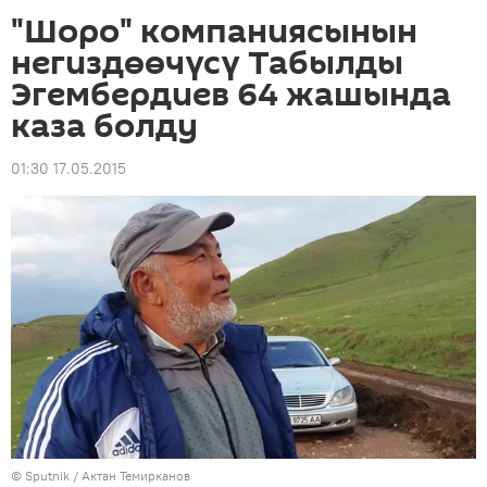
"Шоро" компаниясынын
негиздөөчүсү Табылды
Эгембердиев 64 жашында
каза болду
01:30 17.05.2015
©
Sputnik
/ Актан Темирканов