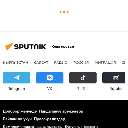
Кыргызстан
КЫРГЫЗСТАН
САЯСАТ
РАДИО
РОССИЯ
МИГРАЦИЯ
СП
Telegram
VK
ТikТоk
Rutube
Долбоор жөнүндө
Пайдалануу эрежелери
Байланыш үчүн
Пресс-релиздер
Компаниялардын жаңылыктары
Купуялык саясаты