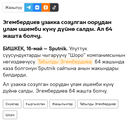
Жазылуу
Эгембердиев узакка созулган оорудан
улам ишемби күнү дүйнө салды. Ал 64
жашта болчу.
БИШКЕК, 16-май — Sputnik.
Улуттук
суусундуктарды чыгаруучу "Шоро" компаниясынын
негиздөөчүсү
Табылды Эгембердиев
64 жашында
каза болгонун Sputnik сайтына анын жакындары
билдирди.
Ал узакка созулган оорудан улам ишемби күнү
дүйнө салды. Эгембердиев 64 жашта болчу.
Окуялар
Кыргызстан
Жаңылыктар
Табылды Эгембердиев
Шоро