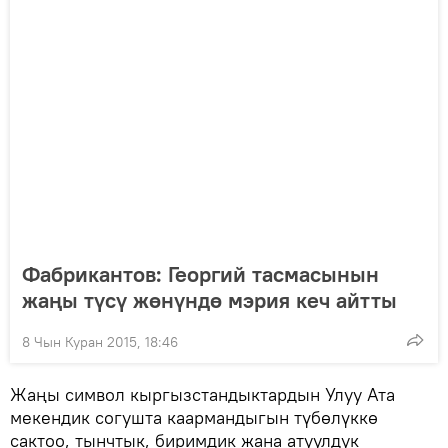
Фабрикантов: Георгий тасмасынын
жаңы түсү жөнүндө мэрия кеч айтты
8 Чын Куран 2015, 18:46
Жаңы символ кыргызстандыктардын Улуу Ата
мекендик согушта каармандыгын түбөлүккө
сактоо, тынчтык, биримдик жана атуулдук