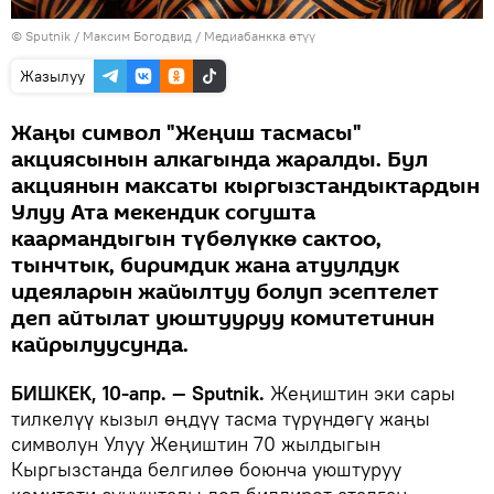
©
Sputnik
/ Максим Богодвид
/
Медиабанкка өтүү
Жазылуу
Жаңы символ "Жеңиш тасмасы"
акциясынын алкагында жаралды. Бул
акциянын максаты кыргызстандыктардын
Улуу Ата мекендик согушта
каармандыгын түбөлүккө сактоо,
тынчтык, биримдик жана атуулдук
идеяларын жайылтуу болуп эсептелет
деп айтылат уюштууруу комитетинин
кайрылуусунда.
БИШКЕК, 10-апр. — Sputnik.
Жеңиштин эки сары
тилкелүү кызыл өңдүү тасма түрүндөгү жаңы
символун Улуу Жеңиштин 70 жылдыгын
Кыргызстанда белгилөө боюнча уюштуруу