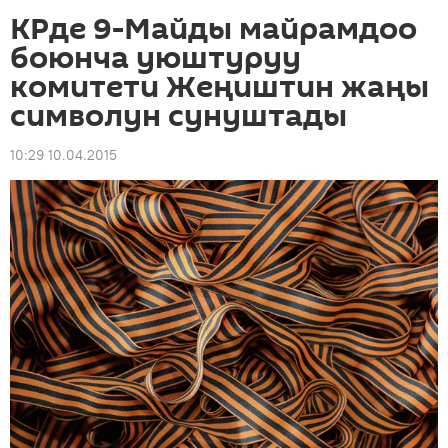
КРде 9-Майды майрамдоо
боюнча уюштуруу
комитети Жеңиштин жаңы
символун сунуштады
10:29 10.04.2015