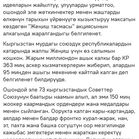
идеяларын жайылтуу, улууларды урматтоо,
ошондой эле жеткинчектер менен жаштарды
өлкөнүн тарыхын үйрөнүүгө кызыктыруу максатын
көздөгөн "Жеңиш тасмасы" акциясынын
алкагында жаралгандыгы белгиленет.
Кыргызстан мурдагы союздук республикалардын
катарында жалпы Жеңиш үчүн өз салымын
кошкон. Жарым миллиондон ашык калкы бар КР
363 миң аскер кызматкерлерин жиберип, алардын
95 миңден ашыгы мекенине кайтпай калган деп
белгиленет билдирүүдө.
Ошондой эле 73 кыргызстандык Советтер
Союзунун баатыры наамын алып, ал эми 150 миң
жоокер каармандык ордендери жана медалдары
менен сыйланган. Оорукта калган кары-картаңдар,
аялдар менен балдар фронтко курал-жарак, нан,
эт, пахта жана башка согуштун оор мезгилинде
кажыбас эмгектери менен жараткан керектүү