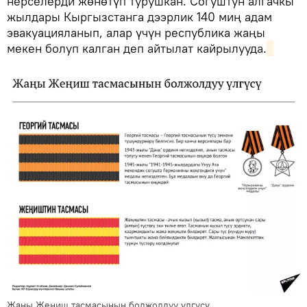
нерселерди жөнөтүп турушкан. Согуштун алгачкы
жылдары Кыргызстанга дээрлик 140 миң адам
эвакуацияланып, алар үчүн республика жаңы
мекен болуп калган деп айтылат кайрылууда.
Жаңы Жеңиш тасмасынын болжолдуу үлгүсү