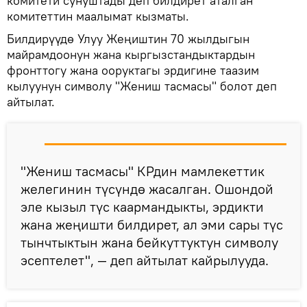
комитети сунуштады деп билдирет аталган
комитеттин маалымат кызматы.
Билдирүүдө Улуу Жеңиштин 70 жылдыгын
майрамдоонун жана кыргызстандыктардын
фронттогу жана ооруктагы эрдигине таазим
кылуунун символу "Жениш тасмасы" болот деп
айтылат.
"Жениш тасмасы" КРдин мамлекеттик
желегинин түсүндө жасалган. Ошондой
эле кызыл түс каармандыкты, эрдикти
жана жеңишти билдирет, ал эми сары түс
тынчтыктын жана бейкуттуктун символу
эсептелет", — деп айтылат кайрылууда.